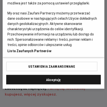
wystawią na próbę jego odwagę, spryt oraz
możliwa jest także za pomocą ustawień przeglądarki.
determinację.
My oraz nasi Zaufani Partnerzy możemy przetwarzać
„Odyseja” przyciąga uwagę także imponującą listą
dane osobowe w następujących celach:
Użycie dokładnych
danych geolokalizacyjnych. Aktywne skanowanie
aktorów i aktorek. W filmie zobaczymy m.in. Matta
charakterystyki urządzenia do celów identyfikacji.
Damona jako Odyseusza, Toma Hollanda w roli
Przechowywanie informacji na urządzeniu lub dostęp do
Telemacha, Anne Hathaway jako Penelopę, Zendayę
nich. Spersonalizowane reklamy i treści, pomiar reklam i
jako Atenę, Roberta Pattinsona jako Antinoosa oraz
treści, opinie odbiorców i ulepszanie usług.
Charlize Theron jako Kirke. To jedno z najbardziej
Lista Zaufanych Partnerów
wyczekiwanych wydarzeń filmowych tego roku, które
połączy epicką opowieść, nowoczesną realizację i
największe gwiazdy światowego kina.
USTAWIENIA ZAAWANSOWANE
Zapraszamy na seanse w naszym kinie. Kup bilet
Akceptuję
już dziś, wybierz najlepsze miejsce w sali i
zaoszczędź najwięcej.
Pamiętaj: wcześniej
kupujesz, więcej zyskujesz.