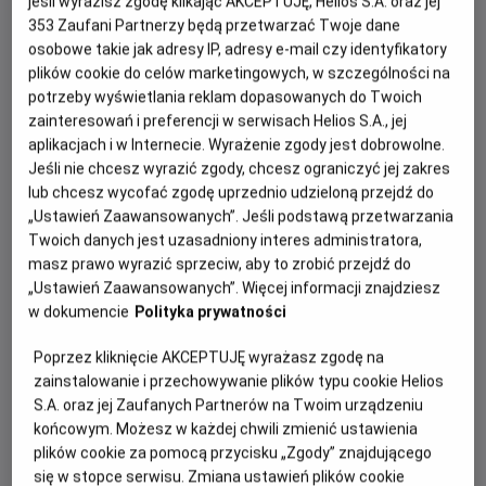
jeśli wyrazisz zgodę klikając AKCEPTUJĘ, Helios S.A. oraz jej
353
Zaufani Partnerzy będą przetwarzać Twoje dane
osobowe takie jak adresy IP, adresy e-mail czy identyfikatory
plików cookie do celów marketingowych, w szczególności na
potrzeby wyświetlania reklam dopasowanych do Twoich
zainteresowań i preferencji w serwisach Helios S.A., jej
aplikacjach i w Internecie. Wyrażenie zgody jest dobrowolne.
Jeśli nie chcesz wyrazić zgody, chcesz ograniczyć jej zakres
lub chcesz wycofać zgodę uprzednio udzieloną przejdź do
Po ogromnym sukcesie „Oppenheimera”, nagrodzonego
„Ustawień Zaawansowanych”. Jeśli podstawą przetwarzania
siedmioma Oscarami®, Christopher Nolan powraca z
Twoich danych jest uzasadniony interes administratora,
kolejnym wielkim widowiskiem. Tym razem jeden z
masz prawo wyrazić sprzeciw, aby to zrobić przejdź do
„Ustawień Zaawansowanych”. Więcej informacji znajdziesz
najbardziej cenionych współczesnych reżyserów sięga
w dokumencie
Polityka prywatności
po „Odyseję” Homera – ponadczasową historię
uznawaną za fundament zachodniej literatury.
Poprzez kliknięcie AKCEPTUJĘ wyrażasz zgodę na
zainstalowanie i przechowywanie plików typu cookie Helios
Film opowie o niezwykłej podróży Odyseusza, króla
S.A. oraz jej Zaufanych Partnerów na Twoim urządzeniu
Itaki, który po zakończeniu wojny trojańskiej podejmuje
końcowym. Możesz w każdej chwili zmienić ustawienia
pełną niebezpieczeństw drogę do domu. Na jego szlaku
plików cookie za pomocą przycisku „Zgody” znajdującego
staną mityczne istoty, bogowie i liczne wyzwania, które
się w stopce serwisu. Zmiana ustawień plików cookie