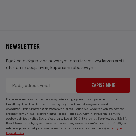
NEWSLETTER
Bądź na bieżąco z najnowszymi premierami, wydarzeniami i
ofertami specjalnymi, kuponami rabatowymi
ZAPISZ MNIE
Podanie adresu e-mail oznacza wyrażenie zgody na otrzymywanie informacji
handlowych o charakterze marketingowym, w tym dotyczących repertuaru,
wydarzeń i konkursów organizowanych przez Helios S.A. wysyłanych za pomocą
środków komunikacji elektronicznej przez Helios S.A. Administratorem danych
osobowych jest Helios S.A. z siedzibą w Łodzi (90-318) przy ul. Sienkiewicza 82/84.
Pani/Pana dane będą przetwarzane w celu wykonania zamówionej usługi. Więcej
informacji na temat przetwarzania danych osobowych znajduje się w
Polityce
Prywatności
.