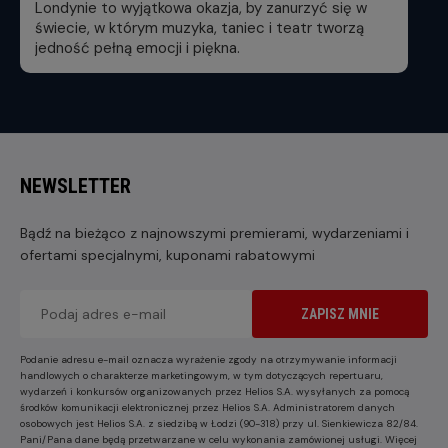
Londynie to wyjątkowa okazja, by zanurzyć się w
świecie, w którym muzyka, taniec i teatr tworzą
jedność pełną emocji i piękna.
NEWSLETTER
Bądź na bieżąco z najnowszymi premierami, wydarzeniami i
ofertami specjalnymi, kuponami rabatowymi
ZAPISZ MNIE
Podanie adresu e-mail oznacza wyrażenie zgody na otrzymywanie informacji
handlowych o charakterze marketingowym, w tym dotyczących repertuaru,
wydarzeń i konkursów organizowanych przez Helios S.A. wysyłanych za pomocą
środków komunikacji elektronicznej przez Helios S.A. Administratorem danych
osobowych jest Helios S.A. z siedzibą w Łodzi (90-318) przy ul. Sienkiewicza 82/84.
Pani/Pana dane będą przetwarzane w celu wykonania zamówionej usługi. Więcej