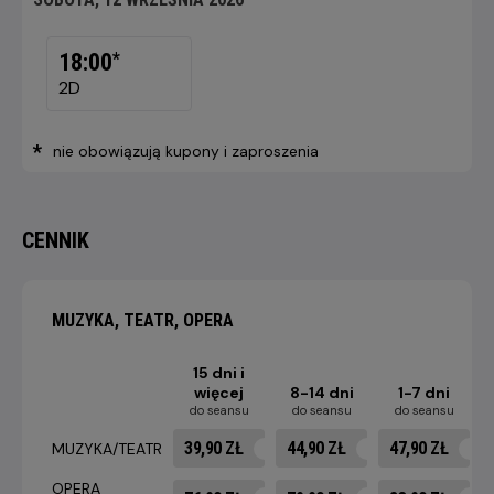
SOBOTA,
12
18:00
*
WRZEŚNIA
2D
2026
*
nie obowiązują kupony i zaproszenia
CENNIK
MUZYKA, TEATR, OPERA
15 dni i
więcej
8-14 dni
1-7 dni
do seansu
do seansu
do seansu
39,90 ZŁ
44,90 ZŁ
47,90 ZŁ
MUZYKA/TEATR
OPERA