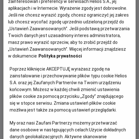
zainteresowań i preferencji w serwisach Helios S.A., jej
aplikacjach i w Internecie. Wyrażenie zgody jest dobrowolne.
Czytaj więcej
Jeśli nie chcesz wyrazić zgody, chcesz ograniczyć jej zakres
lub chcesz wycofać zgodę uprzednio udzieloną przejdź do
GODZINY SEANSÓW
„Ustawień Zaawansowanych”. Jeśli podstawą przetwarzania
NIEDZIELA, 16 SIERPNIA 2026
Twoich danych jest uzasadniony interes administratora,
masz prawo wyrazić sprzeciw, aby to zrobić przejdź do
NIEDZIELA,
„Ustawień Zaawansowanych”. Więcej informacji znajdziesz
16
15:00
*
SIERPNIA
w dokumencie
Polityka prywatności
2D, napisy
2026
Poprzez kliknięcie AKCEPTUJĘ wyrażasz zgodę na
zainstalowanie i przechowywanie plików typu cookie Helios
*
nie obowiązują kupony i zaproszenia
S.A. oraz jej Zaufanych Partnerów na Twoim urządzeniu
André Rieu. Niech żyje
końcowym. Możesz w każdej chwili zmienić ustawienia
Maastricht! w Helios na Scenie
plików cookie za pomocą przycisku „Zgody” znajdującego
się w stopce serwisu. Zmiana ustawień plików cookie
Od 10 lat, 180 min, Koncert
możliwa jest także za pomocą ustawień przeglądarki.
My oraz nasi Zaufani Partnerzy możemy przetwarzać
dane osobowe w następujących celach:
Użycie dokładnych
danych geolokalizacyjnych. Aktywne skanowanie
Zasiądź z bliskimi w kinie, bo czeka na Was 20. już