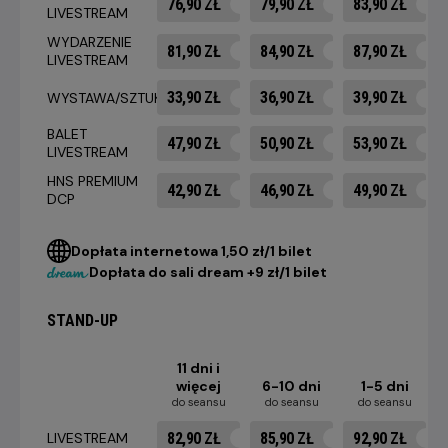
76,90 ZŁ
79,90 ZŁ
83,90 ZŁ
LIVESTREAM
WYDARZENIE
81,90 ZŁ
84,90 ZŁ
87,90 ZŁ
LIVESTREAM
33,90 ZŁ
36,90 ZŁ
39,90 ZŁ
WYSTAWA/SZTUKA
BALET
47,90 ZŁ
50,90 ZŁ
53,90 ZŁ
LIVESTREAM
HNS PREMIUM
42,90 ZŁ
46,90 ZŁ
49,90 ZŁ
DCP
Dopłata internetowa 1,50 zł/1 bilet
Dopłata do sali dream +9 zł/1 bilet
STAND-UP
11 dni i
więcej
6-10 dni
1-5 dni
do seansu
do seansu
do seansu
82,90 ZŁ
85,90 ZŁ
92,90 ZŁ
LIVESTREAM