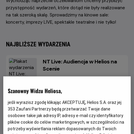
Wychodząc naprzeciw oczekiwaniom chcemy przybliżyć
przystępność wydarzeń, które dotąd nie były realizowane
na tak szeroką skalę. Sprowadzimy na kinowe sale:
koncerty, imprezy LIVE, spektakle teatralne i nie tylko!
NAJBLIŻSZE WYDARZENIA
NT Live: Audiencja w Helios na
Scenie
Od 15 lat, 160 min, Spektakl teatralny
Szanowny Widzu Heliosa,
jeśli wyrazisz zgodę klikając AKCEPTUJĘ, Helios S.A. oraz jej
Helen Mirren wciela się w rolę królowej Elżbiety II w długo
353
Zaufani Partnerzy będą przetwarzać Twoje dane
oczekiwanym powrocie przebojowej sztuki Petera
osobowe takie jak adresy IP, adresy e-mail czy identyfikatory
Morgana w reżyserii Stephena Daldry'ego.
plików cookie do celów marketingowych, w szczególności na
potrzeby wyświetlania reklam dopasowanych do Twoich