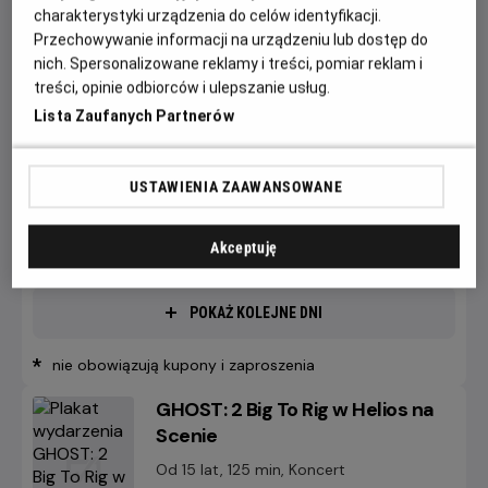
charakterystyki urządzenia do celów identyfikacji.
retransmisja letniego koncertu André Rieu z Maastricht!
Przechowywanie informacji na urządzeniu lub dostęp do
nich. Spersonalizowane reklamy i treści, pomiar reklam i
Czytaj więcej
treści, opinie odbiorców i ulepszanie usług.
GODZINY SEANSÓW
Lista Zaufanych Partnerów
PIĄTEK, 21 SIERPNIA 2026
PIĄTEK,
USTAWIENIA ZAAWANSOWANE
21
18:00
*
SIERPNIA
2D, napisy
2026
Akceptuję
POKAŻ KOLEJNE DNI
*
nie obowiązują kupony i zaproszenia
GHOST: 2 Big To Rig w Helios na
Scenie
Od 15 lat, 125 min, Koncert