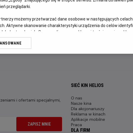
FILM POLSKI
eń przeglądarki.
artnerzy możemy przetwarzać dane osobowe w następujących celach
OPIS FILMU
ch. Aktywne skanowanie charakterystyki urządzenia do celów identyf
 lub dostęp do nich. Spersonalizowane reklamy i treści, pomiar reklam i
Transmisja meczu Szachtar Donieck - Crystal Palace w ram
sług.
WANSOWANE
erów
SIEĆ KIN HELIOS
O nas
eniami i ofertami specjalnymi,
Nasze kina
Dla akcjonariuszy
Reklama w kinach
Aplikacje mobilne
ZAPISZ MNIE
Praca
DLA FIRM