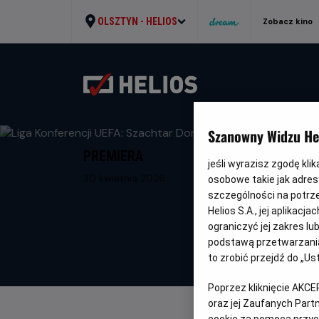
OLSZTYN -
HELIOS
Zobacz kino
Szanowny Widzu Hel
PREMIERA
jeśli wyrazisz zgodę kli
30 kwietnia 2026
osobowe takie jak adresy
szczególności na potrz
Helios S.A., jej aplikac
ograniczyć jej zakres l
podstawą przetwarzania
to zrobić przejdź do „
Poprzez kliknięcie AKCE
oraz jej Zaufanych Par
cookie za pomocą przyci