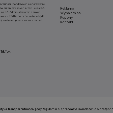
nformacji handlowych o charakterze
Reklama
ów organizowanych przez Helios S.A.
lios S.A. Administratorem danych
Wynajem sal
nkiewicza 82/84. Pani/Pana dane będą
Kupony
cji na temat przetwarzania danych
Kontakt
TikTok
lityka transparentności
Zgody
Regulamin e-sprzedaży
Oświadczenie o dostępno