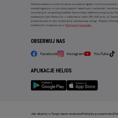
Podanie adresu e-mail oznacza wyrażenie zgody na otrzymywanie i
marketingowym, w tym dotyczących repertuaru, wydarzeń i konkurs
wysyłanych za pomocą środków komunikacji elektronicznej przez He
osobowych jest Helios S.A. z siedzibą w Łodzi (90-318) przy ul. Sie
przetwarzane w celu wykonania zamówionej usługi. Więcej informa
osobowych znajduje się w
Polityce Prywatności
.
OBSERWUJ NAS
Facebook
Instagram
YouTube
APLIKACJE HELIOS
Jak dbamy o Twoje dane osobowe
Polityka prywatności
Po