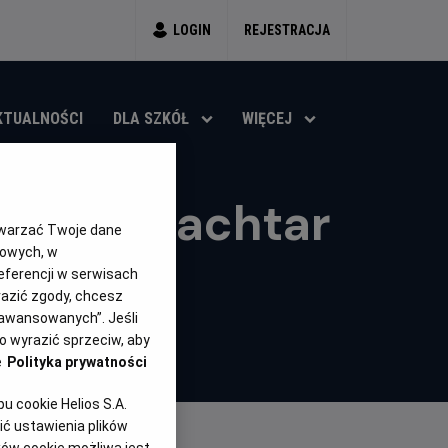
LOGIN
REJESTRACJA
KTUALNOŚCI
DLA SZKÓŁ
WIĘCEJ
UEFA: Szachtar
twarzać Twoje dane
l Palace
gowych, w
eferencji w serwisach
yrazić zgody, chcesz
aawansowanych”. Jeśli
 wyrazić sprzeciw, aby
e
Polityka prywatności
 cookie Helios S.A.
ć ustawienia plików
ków cookie możliwa jest