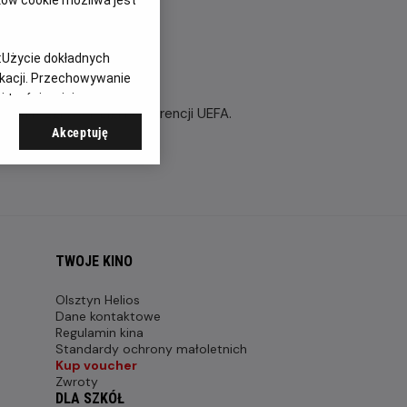
:
Użycie dokładnych
ikacji. Przechowywanie
 treści, opinie
ach rozgrywek Ligi Konferencji UEFA.
Akceptuję
TWOJE KINO
Olsztyn Helios
Dane kontaktowe
Regulamin kina
Standardy ochrony małoletnich
Kup voucher
Zwroty
DLA SZKÓŁ