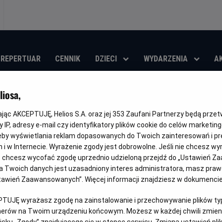
REPERTUAR
CENNIK
DZIECI
WYDARZENIA
A
iosa,
Liga Konferencji 
kając AKCEPTUJĘ, Helios S.A. oraz jej
353
Zaufani Partnerzy będą prze
Donieck - Crysta
 IP, adresy e-mail czy identyfikatory plików cookie do celów marketin
eby wyświetlania reklam dopasowanych do Twoich zainteresowań i pr
jach i w Internecie. Wyrażenie zgody jest dobrowolne. Jeśli nie chcesz w
Gatunek
Czas
Kraj
Sportowy
150 min
Polska
ub chcesz wycofać zgodę uprzednio udzieloną przejdź do „Ustawień Z
trwania
i
 Twoich danych jest uzasadniony interes administratora, masz prawo
rok
OBSERWUJ
Ustawień Zaawansowanych”. Więcej informacji znajdziesz w dokumenci
produkcji
PTUJĘ wyrażasz zgodę na zainstalowanie i przechowywanie plików typu
tnerów na Twoim urządzeniu końcowym. Możesz w każdej chwili zmieni
sku „Zgody” znajdującego się w stopce serwisu. Zmiana ustawień pli