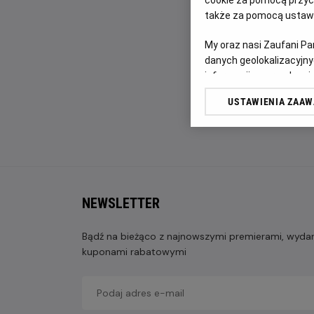
także za pomocą ustawi
My oraz nasi Zaufani P
danych geolokalizacyjny
informacji na urządzeniu
odbiorców i ulepszanie u
USTAWIENIA ZAA
Lista Zaufanych Partn
NEWSLETTER
Bądź na bieżąco z najnowszymi premierami, wydarz
kuponami rabatowymi