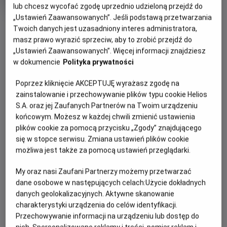
tytuł
wiek
lat
lub chcesz wycofać zgodę uprzednio udzieloną przejdź do
Czas
Kraj
107 min
USA (2022)
„Ustawień Zaawansowanych”. Jeśli podstawą przetwarzania
trwania
i
7.5
OBSERWUJ
OCENA HELIOS
rok
Twoich danych jest uzasadniony interes administratora,
produkcji
masz prawo wyrazić sprzeciw, aby to zrobić przejdź do
„Ustawień Zaawansowanych”. Więcej informacji znajdziesz
WIĘCEJ SZCZEGÓŁÓW
PREMIERA
w dokumencie
Polityka prywatności
OPIS FILMU
18 listopada 2022
REŻYSERIA
SCENARIUSZ
Poprzez kliknięcie AKCEPTUJĘ wyrażasz zgodę na
zainstalowanie i przechowywanie plików typu cookie Helios
Młoda para wybiera się na odległą wyspę, do ekskluzywnej
Mark Mylod
Seth Reiss, Will Tracy
S.A. oraz jej Zaufanych Partnerów na Twoim urządzeniu
restauracji. Okazuje się jednak, że nie wszystko jest takie
OBSADA
końcowym. Możesz w każdej chwili zmienić ustawienia
jakim się wydaje a w menu czekają zaskakujące
Anya Taylor-Joy, Ralph Fiennes, Nicholas Hoult
plików cookie za pomocą przycisku „Zgody” znajdującego
niespodzianki.
się w stopce serwisu. Zmiana ustawień plików cookie
możliwa jest także za pomocą ustawień przeglądarki.
My oraz nasi Zaufani Partnerzy możemy przetwarzać
dane osobowe w następujących celach:
Użycie dokładnych
danych geolokalizacyjnych. Aktywne skanowanie
charakterystyki urządzenia do celów identyfikacji.
Przechowywanie informacji na urządzeniu lub dostęp do