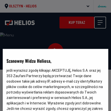
OLSZTYN -
HELIOS
KUP TERAZ
Szanowny Widzu Heliosa,
jeśli wyrazisz zgodę klikając AKCEPTUJĘ, Helios S.A. oraz jej
353
Zaufani Partnerzy będą przetwarzać Twoje dane
osobowe takie jak adresy IP, adresy e-mail czy identyfikatory
plików cookie do celów marketingowych, w szczególności na
potrzeby wyświetlania reklam dopasowanych do Twoich
zainteresowań i preferencji w serwisach Helios S.A., jej
Menu
aplikacjach i w Internecie. Wyrażenie zgody jest dobrowolne.
Oryginalny
Gatunek
Minimalny
The Menu
Horror / Komedia
Od 15
Jeśli nie chcesz wyrazić zgody, chcesz ograniczyć jej zakres