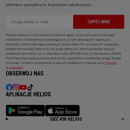
ofertami specjalnymi, kuponami rabatowymi
ZAPISZ MNIE
Podanie adresu e-mail oznacza wyrażenie zgody na otrzymywanie informacji
handlowych o charakterze marketingowym, w tym dotyczących repertuaru,
wydarzeń i konkursów organizowanych przez Helios S.A. wysyłanych za pomocą
środków komunikacji elektronicznej przez Helios S.A. Administratorem danych
osobowych jest Helios S.A. z siedzibą w Łodzi (90-318) przy ul. Sienkiewicza 82/84.
Pani/Pana dane będą przetwarzane w celu wykonania zamówionej usługi. Więcej
informacji na temat przetwarzania danych osobowych znajduje się w
Polityce
Prywatności
.
OBSERWUJ NAS
APLIKACJE HELIOS
SIEĆ KIN HELIOS