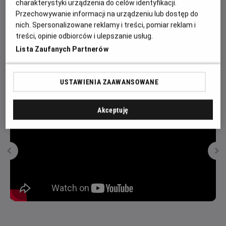
charakterystyki urządzenia do celów identyfikacji.
Франції: між Жаном де Карружем та Жаком Ле Ґрі,
Przechowywanie informacji na urządzeniu lub dostęp do
колишніми друзями, які стали ворогами. Карруж –
nich. Spersonalizowane reklamy i treści, pomiar reklam i
поважний лицар, знаний своєю відвагою та майстерністю
treści, opinie odbiorców i ulepszanie usług.
на полі бою. Ле Ґрі – нормандський сквайр, чий інтелект та
Lista Zaufanych Partnerów
красномовство зробив його одним із найповажніших членів
двору.
USTAWIENIA ZAAWANSOWANE
Akceptuję