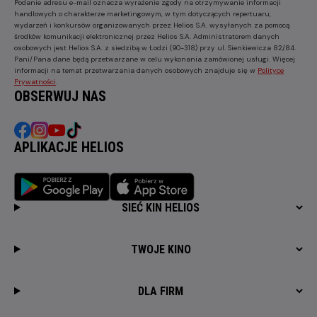
Podanie adresu e-mail oznacza wyrażenie zgody na otrzymywanie informacji
handlowych o charakterze marketingowym, w tym dotyczących repertuaru,
wydarzeń i konkursów organizowanych przez Helios S.A. wysyłanych za pomocą
środków komunikacji elektronicznej przez Helios S.A. Administratorem danych
osobowych jest Helios S.A. z siedzibą w Łodzi (90-318) przy ul. Sienkiewicza 82/84.
Pani/Pana dane będą przetwarzane w celu wykonania zamówionej usługi. Więcej
informacji na temat przetwarzania danych osobowych znajduje się w
Polityce
Prywatności
.
OBSERWUJ NAS
APLIKACJE HELIOS
SIEĆ KIN HELIOS
TWOJE KINO
DLA FIRM