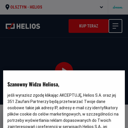
OLSZTYN -
HELIOS
KUP TERAZ
Szanowny Widzu Heliosa,
jeśli wyrazisz zgodę klikając AKCEPTUJĘ, Helios S.A. oraz jej
351
Zaufani Partnerzy będą przetwarzać Twoje dane
osobowe takie jak adresy IP, adresy e-mail czy identyfikatory
plików cookie do celów marketingowych, w szczególności na
WERSJA JĘZYKOWA UA
potrzeby wyświetlania reklam dopasowanych do Twoich
Ostannya Duel' - UA
zainteresowań i preferencji w serwisach Helios S.A., jej