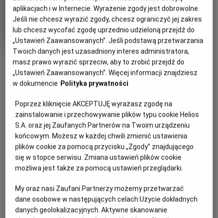
aplikacjach i w Internecie. Wyrażenie zgody jest dobrowolne.
Oryginalny
Gatunek
Minimalny
The Last Duel
Dramat
Od 15 lat
Jeśli nie chcesz wyrazić zgody, chcesz ograniczyć jej zakres
tytuł
Czas
Kraj
wiek
152 min
USA
trwania
i
lub chcesz wycofać zgodę uprzednio udzieloną przejdź do
rok
„Ustawień Zaawansowanych”. Jeśli podstawą przetwarzania
produkcji
Twoich danych jest uzasadniony interes administratora,
OBSERWUJ
masz prawo wyrazić sprzeciw, aby to zrobić przejdź do
„Ustawień Zaawansowanych”. Więcej informacji znajdziesz
w dokumencie
Polityka prywatności
WIĘCEJ SZCZEGÓŁÓW
PREMIERA
Poprzez kliknięcie AKCEPTUJĘ wyrażasz zgodę na
22 października 2021
zainstalowanie i przechowywanie plików typu cookie Helios
REŻYSERIA
SCENARIUSZ
OPIS FILMU
S.A. oraz jej Zaufanych Partnerów na Twoim urządzeniu
Рідлі Скотт
Метт Деймон, Ніколь
końcowym. Możesz w każdej chwili zmienić ustawienia
Голофценер, Бен Аффлек
Епос «Остання дуель» – історична драма, що спонукає до
plików cookie za pomocą przycisku „Zgody” znajdującego
OBSADA
się w stopce serwisu. Zmiana ustawień plików cookie
роздумів. Стрічка розповідає про події, що відбуваються
możliwa jest także za pomocą ustawień przeglądarki.
Метт Деймон, Адам Драйвер, Бен Аффлек
на тлі Столітньої війни, та розкриває безмежну могутність
чоловіків, крихкість правосуддя та відважність однієї
My oraz nasi Zaufani Partnerzy możemy przetwarzać
жінки, яка готова стати проти всіх, щоб правда перемогла.
dane osobowe w następujących celach:
Użycie dokładnych
Фільм, заснований на реальних подіях, проливає світло на
danych geolokalizacyjnych. Aktywne skanowanie
давні припущення про останню санкціоновану дуель