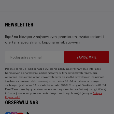
NEWSLETTER
Bądź na bieżąco z najnowszymi premierami, wydarzeniami i
ofertami specjalnymi, kuponami rabatowymi
ZAPISZ MNIE
Podanie adresu e-mail oznacza wyrażenie zgody na otrzymywanie informacji
handlowych o charakterze marketingowym, w tym dotyczących repertuaru,
wydarzeń i konkursów organizowanych przez Helios S.A. wysyłanych za pomocą
środków komunikacji elektronicznej przez Helios S.A. Administratorem danych
osobowych jest Helios S.A. z siedzibą w Łodzi (90-318) przy ul. Sienkiewicza 82/84.
Pani/Pana dane będą przetwarzane w celu wykonania zamówionej usługi. Więcej
informacji na temat przetwarzania danych osobowych znajduje się w
Polityce
Prywatności
.
OBSERWUJ NAS