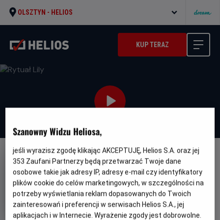
OLSZTYN -
HELIOS
KUP TERAZ
Szanowny Widzu Heliosa,
jeśli wyrazisz zgodę klikając AKCEPTUJĘ, Helios S.A. oraz jej
NAPISY
353
Zaufani Partnerzy będą przetwarzać Twoje dane
osobowe takie jak adresy IP, adresy e-mail czy identyfikatory
Rytuał Lily
plików cookie do celów marketingowych, w szczególności na
Oryginalny
Gatunek
Minimalny
El ritual de Lily
Horror
Od 15 lat
potrzeby wyświetlania reklam dopasowanych do Twoich
tytuł
Czas
Kraj
wiek
105 min
Hiszpania
zainteresowań i preferencji w serwisach Helios S.A., jej
trwania
i
aplikacjach i w Internecie. Wyrażenie zgody jest dobrowolne.
rok