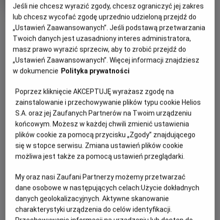
produkcji
Jeśli nie chcesz wyrazić zgody, chcesz ograniczyć jej zakres
lub chcesz wycofać zgodę uprzednio udzieloną przejdź do
OBSERWUJ
„Ustawień Zaawansowanych”. Jeśli podstawą przetwarzania
Twoich danych jest uzasadniony interes administratora,
masz prawo wyrazić sprzeciw, aby to zrobić przejdź do
WIĘCEJ SZCZEGÓŁÓW
PREMIERA
„Ustawień Zaawansowanych”. Więcej informacji znajdziesz
26 czerwca 2026
w dokumencie
Polityka prywatności
REŻYSERIA
OPIS FILMU
Poprzez kliknięcie AKCEPTUJĘ wyrażasz zgodę na
Manu Herrera
zainstalowanie i przechowywanie plików typu cookie Helios
OBSADA
Cztery przyjaciółki udają się do odosobnionego domu
S.A. oraz jej Zaufanych Partnerów na Twoim urządzeniu
położonego głęboko w lesie, aby odprawić rytuał inicjacji
Maggie García, Patricia Peñalver, Elena Gallardo, Eve Ryan,
końcowym. Możesz w każdej chwili zmienić ustawienia
Mike Fajardo
nowej czarownicy i dopełnić krąg czterech żywiołów. Lily,
plików cookie za pomocą przycisku „Zgody” znajdującego
blada i introwertyczna dwudziestolatka, która właśnie
się w stopce serwisu. Zmiana ustawień plików cookie
dołączyła do grupy, została wybrana na reprezentantkę
możliwa jest także za pomocą ustawień przeglądarki.
żywiołu powietrza. Nie zdaje sobie sprawy, że prawdziwy
My oraz nasi Zaufani Partnerzy możemy przetwarzać
cel rytuału jest zupełnie inny – Lily ma zostać złożona w
dane osobowe w następujących celach:
Użycie dokładnych
ofierze, a jej koleżanki pragną za jej pomocą przywołać
danych geolokalizacyjnych. Aktywne skanowanie
uśpionego demona.
charakterystyki urządzenia do celów identyfikacji.