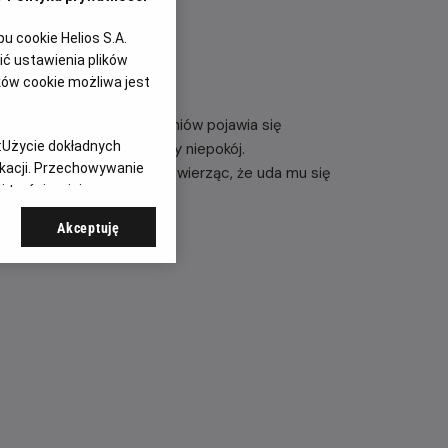
 cookie Helios S.A.
ć ustawienia plików
ków cookie możliwa jest
cają do liceum. Wśród uczniów pojawia się
:
Użycie dokładnych
wanie wzbudza narastający niepokój.
ikacji. Przechowywanie
y Milenijnej Układanki, wierząc, że uda mu się
 treści, opinie
go pojedynku…
Akceptuję