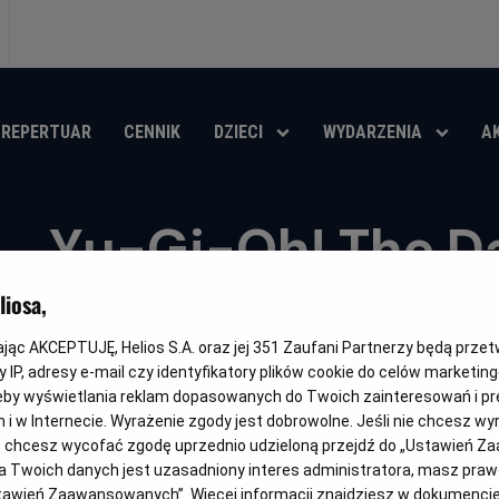
REPERTUAR
CENNIK
DZIECI
WYDARZENIA
A
Yu-Gi-Oh! The Da
Dimensions
iosa,
kając AKCEPTUJĘ, Helios S.A. oraz jej
351
Zaufani Partnerzy będą prze
Oryginalny
Gatunek
Minim
Yu-Gi-Oh! The Dark Side of Dimensions
Anime
Od 12
tytuł
wiek
 IP, adresy e-mail czy identyfikatory plików cookie do celów marketin
eby wyświetlania reklam dopasowanych do Twoich zainteresowań i pr
OBSERWUJ
jach i w Internecie. Wyrażenie zgody jest dobrowolne. Jeśli nie chcesz w
ub chcesz wycofać zgodę uprzednio udzieloną przejdź do „Ustawień Z
 Twoich danych jest uzasadniony interes administratora, masz prawo
Ustawień Zaawansowanych”. Więcej informacji znajdziesz w dokumenci