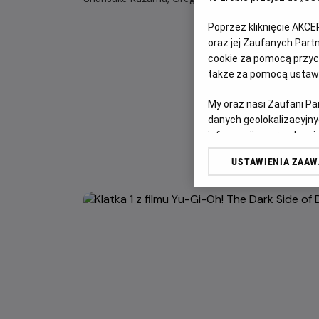
Poprzez kliknięcie AKCE
oraz jej Zaufanych Par
cookie za pomocą przyci
także za pomocą ustawi
My oraz nasi Zaufani P
danych geolokalizacyjny
informacji na urządzeniu
odbiorców i ulepszanie u
USTAWIENIA ZAA
Lista Zaufanych Partn