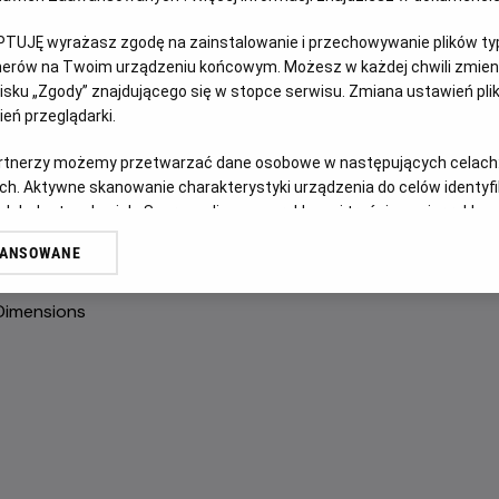
NAPISY
PTUJĘ wyrażasz zgodę na zainstalowanie i przechowywanie plików typu
tnerów na Twoim urządzeniu końcowym. Możesz w każdej chwili zmieni
OPIS FILMU
sku „Zgody” znajdującego się w stopce serwisu. Zmiana ustawień pli
eń przeglądarki.
Gdy rok szkolny dobiega końca, Yugi i jego przyjaciele wra
artnerzy możemy przetwarzać dane osobowe w następujących celach
Aigami – tajemniczy i niepokojący chłopak, którego zacho
ch. Aktywne skanowanie charakterystyki urządzenia do celów identyf
Tymczasem Kaiba kontynuuje swoją obsesyjną próbę odbudow
 lub dostęp do nich. Spersonalizowane reklamy i treści, pomiar reklam i
przywrócić Atema do życia i stanąć z nim do ostateczne
sług.
WANSOWANE
erów