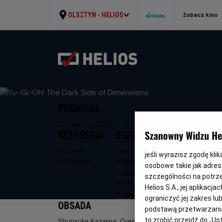
OLSZTYN -
HELIOS
Zobacz kino
PREMIERA
23 kwietnia 2016
Szanowny Widzu Hel
REŻYSERIA
SCENARIUSZ
Satoshi
Satoshi
jeśli wyrazisz zgodę kli
Kuwabara
Kuwabara,
osobowe takie jak adresy
Masahiro
szczególności na potrz
Hikokubo, Kenjiro
Helios S.A., jej aplikac
Tsuda
ograniczyć jej zakres l
OBSADA
podstawą przetwarzania
to zrobić przejdź do „
Shunsuke Kazama, Gregory Abbey