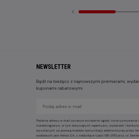
NEWSLETTER
Bądź na bieżąco z najnowszymi premierami, wydarz
kuponami rabatowymi
Podanie adresu e-mail oznacza wyrażenie zgody na otrzymywanie i
marketingowym, w tym dotyczących repertuaru, wydarzeń i konkurs
wysyłanych za pomocą środków komunikacji elektronicznej przez He
osobowych jest Helios S.A. z siedzibą w Łodzi (90-318) przy ul. Sie