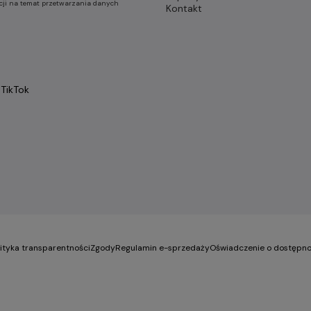
cji na temat przetwarzania danych
Kontakt
TikTok
lityka transparentności
Zgody
Regulamin e-sprzedaży
Oświadczenie o dostępno