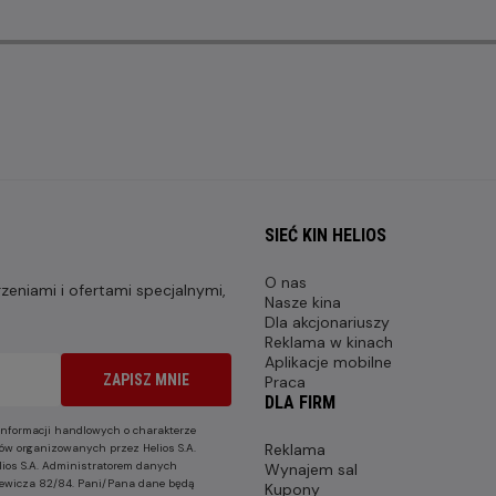
SIEĆ KIN HELIOS
O nas
eniami i ofertami specjalnymi,
Nasze kina
Dla akcjonariuszy
Reklama w kinach
Aplikacje mobilne
ZAPISZ MNIE
Praca
DLA FIRM
nformacji handlowych o charakterze
Reklama
ów organizowanych przez Helios S.A.
lios S.A. Administratorem danych
Wynajem sal
nkiewicza 82/84. Pani/Pana dane będą
Kupony