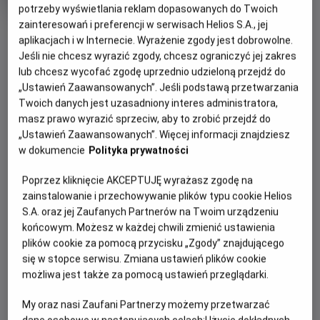
Oryginalny
Gatunek
Minimalny
The Salt Path
Dramat
Od 15 lat
potrzeby wyświetlania reklam dopasowanych do Twoich
tytuł
Czas
wiek
146 min
zainteresowań i preferencji w serwisach Helios S.A., jej
OBSERWUJ
trwania
6.7
OCENA HELIOS
aplikacjach i w Internecie. Wyrażenie zgody jest dobrowolne.
Jeśli nie chcesz wyrazić zgody, chcesz ograniczyć jej zakres
lub chcesz wycofać zgodę uprzednio udzieloną przejdź do
WIĘCEJ SZCZEGÓŁÓW
REŻYSERIA
SCENARIUSZ
„Ustawień Zaawansowanych”. Jeśli podstawą przetwarzania
OPIS WYDARZENIA
Marianne Elliott
Rebecca Lenkiewicz, Raynor
Twoich danych jest uzasadniony interes administratora,
Winn
masz prawo wyrazić sprzeciw, aby to zrobić przejdź do
OBSADA
Raynor (Gillian Anderson) i Moth (Jason Isaacs),
„Ustawień Zaawansowanych”. Więcej informacji znajdziesz
w dokumencie
Polityka prywatności
małżeństwo z wieloletnim stażem, w jednej chwili tracą
Jason Isaacs, Gillian Anderson, Denis Lill
niemal wszystko – dom, bezpieczeństwo, dotychczasowe
Poprzez kliknięcie AKCEPTUJĘ wyrażasz zgodę na
życie. Zamiast się poddać, robią coś, co dla wielu byłoby
zainstalowanie i przechowywanie plików typu cookie Helios
szaleństwem: wyruszają w pieszą wędrówkę – ponad
S.A. oraz jej Zaufanych Partnerów na Twoim urządzeniu
tysiąc kilometrów wzdłuż dzikiego, angielskiego wybrzeża.
końcowym. Możesz w każdej chwili zmienić ustawienia
Z pustym kontem bankowym, namiotem i garścią
plików cookie za pomocą przycisku „Zgody” znajdującego
najpotrzebniejszych rzeczy idą przed siebie, krok za
się w stopce serwisu. Zmiana ustawień plików cookie
krokiem, szukając ukojenia w wietrze, ciszy i otaczającej ich
możliwa jest także za pomocą ustawień przeglądarki.
przyrodzie. Wkrótce odkryją, że mimo przeszkód, które los
My oraz nasi Zaufani Partnerzy możemy przetwarzać
rzucił im pod nogi, wciąż mają najważniejsze – siebie
dane osobowe w następujących celach:
Użycie dokładnych