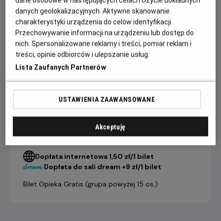
nawzajem. Ta niezwykła podróż stanie się dla nich drogą ku
danych geolokalizacyjnych. Aktywne skanowanie
wolności, miłości i nowemu początkowi.
charakterystyki urządzenia do celów identyfikacji.
Przechowywanie informacji na urządzeniu lub dostęp do
nich. Spersonalizowane reklamy i treści, pomiar reklam i
CENNIK
treści, opinie odbiorców i ulepszanie usług.
Lista Zaufanych Partnerów
bilet
grupowy
USTAWIENIA ZAAWANSOWANE
bilet
(powyżej 15
indywidualny
osób)
21,90 ZŁ
19,90 ZŁ
Salon Kultury Helios
Akceptuję
Dopłata internetowa 1,50 zł/1 bilet
Dopłata do sali dream +9 zł/1 bilet
Bilet Opieka Gratis (grupa powyżej 15 os.)