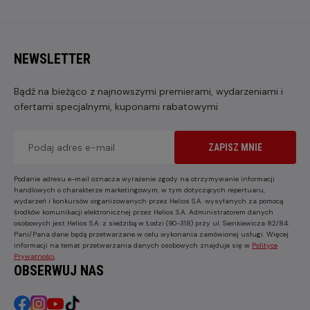
NEWSLETTER
Bądź na bieżąco z najnowszymi premierami, wydarzeniami i
ofertami specjalnymi, kuponami rabatowymi
ZAPISZ MNIE
Podanie adresu e-mail oznacza wyrażenie zgody na otrzymywanie informacji
handlowych o charakterze marketingowym, w tym dotyczących repertuaru,
wydarzeń i konkursów organizowanych przez Helios S.A. wysyłanych za pomocą
środków komunikacji elektronicznej przez Helios S.A. Administratorem danych
osobowych jest Helios S.A. z siedzibą w Łodzi (90-318) przy ul. Sienkiewicza 82/84.
Pani/Pana dane będą przetwarzane w celu wykonania zamówionej usługi. Więcej
informacji na temat przetwarzania danych osobowych znajduje się w
Polityce
Prywatności
.
OBSERWUJ NAS