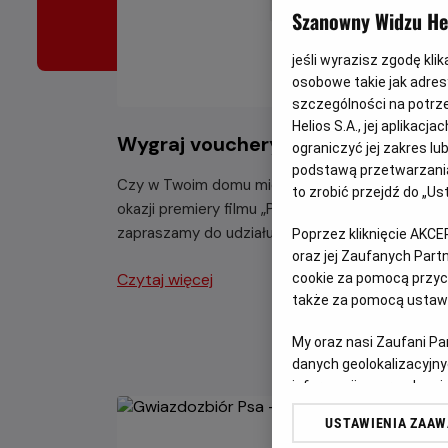
Szanowny Widzu Hel
jeśli wyrazisz zgodę kli
osobowe takie jak adresy
szczególności na potrz
Helios S.A., jej aplikac
Wygraj vouchery do JuraParku!
ograniczyć jej zakres l
podstawą przetwarzania
Czy w Twoim domu mieszka fan Psiego Patrolu?
to zrobić przejdź do „
okazji premiery filmu „Psi Patrol i Dinozaury”
zapraszamy do udziału w kreatywnym konkursie.
Poprzez kliknięcie AKCE
oraz jej Zaufanych Par
Czytaj więcej
cookie za pomocą przyci
także za pomocą ustawi
My oraz nasi Zaufani P
danych geolokalizacyjny
informacji na urządzeniu
odbiorców i ulepszanie u
USTAWIENIA ZAA
Lista Zaufanych Partn