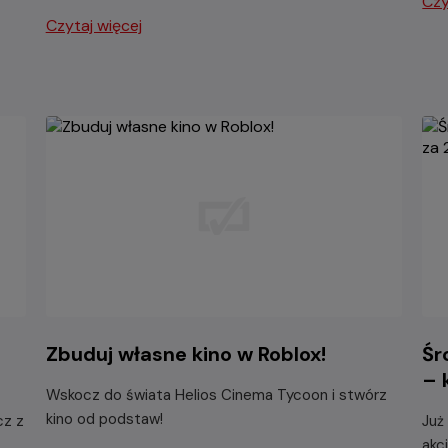
Czy
Czytaj więcej
Zbuduj własne kino w Roblox!
Śr
– 
Wskocz do świata Helios Cinema Tycoon i stwórz
kino od podstaw!
cz z
Już
akc