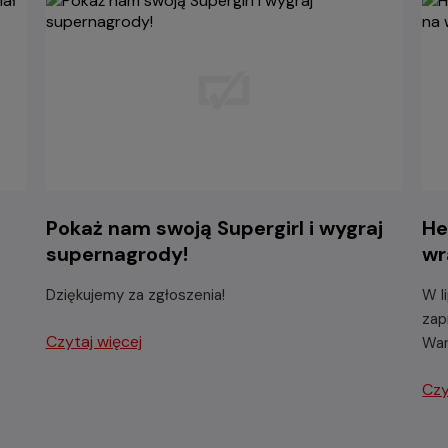
-
Pokaż nam swoją Supergirl i wygraj
He
supernagrody!
wr
Dziękujemy za zgłoszenia!
W l
zap
Czytaj więcej
War
Czy