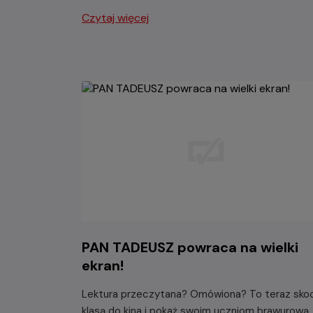
Czytaj więcej
PAN TADEUSZ powraca na wielki
ekran!
Lektura przeczytana? Omówiona? To teraz sko
klasą do kina i pokaż swoim uczniom brawurową