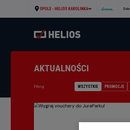
OPOLE -
HELIOS KAROLINKA
Zob
AKTUALNOŚCI
Filtruj
WSZYSTKIE
PROMOCJE