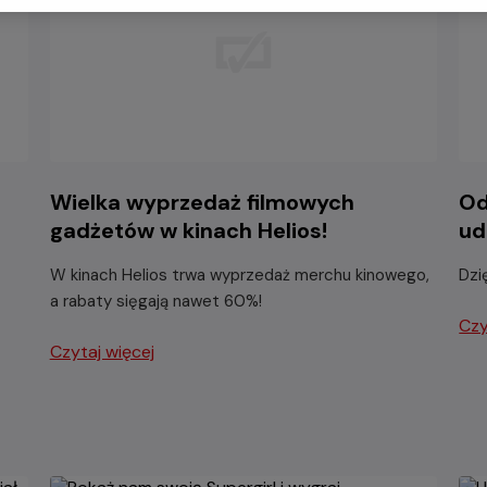
Wielka wyprzedaż filmowych
Od
gadżetów w kinach Helios!
ud
W kinach Helios trwa wyprzedaż merchu kinowego,
Dzi
a rabaty sięgają nawet 60%!
Czy
Czytaj więcej