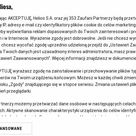
iosa,
kając AKCEPTUJĘ, Helios S.A. oraz jej
353
Zaufani Partnerzy będą prze
 IP, adresy e-mail czy identyfikatory plików cookie do celów marketin
eby wyświetlania reklam dopasowanych do Twoich zainteresowań i pr
jach i w Internecie. Wyrażenie zgody jest dobrowolne. Jeśli nie chcesz w
Psi Patrol i dinozaury - nie przegap!
Ka
ub chcesz wycofać zgodę uprzednio udzieloną przejdź do „Ustawień Z
Ma
 Twoich danych jest uzasadniony interes administratora, masz prawo
 Z
Dołącz do dzielnych bohaterów Psiego Patrolu w
Ustawień Zaawansowanych”. Więcej informacji znajdziesz w dokumenci
ich największej misji ratunkowej w historii.
Z o
dzi
PTUJĘ wyrażasz zgodę na zainstalowanie i przechowywanie plików typu
Czytaj więcej
tnerów na Twoim urządzeniu końcowym. Możesz w każdej chwili zmieni
zos
sku „Zgody” znajdującego się w stopce serwisu. Zmiana ustawień pli
eń przeglądarki.
Czy
artnerzy możemy przetwarzać dane osobowe w następujących celach
ch. Aktywne skanowanie charakterystyki urządzenia do celów identyf
 lub dostęp do nich. Spersonalizowane reklamy i treści, pomiar reklam i
sług.
WANSOWANE
erów