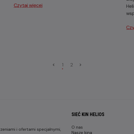
Czytaj więcej
Hel
wsp
Czy
1
2
SIEĆ KIN HELIOS
O nas
eniami i ofertami specjalnymi,
Nasze kina