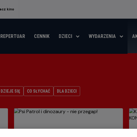
acz kino
REPERTUAR
CENNIK
DZIECI
WYDARZENIA
A
DZIEJE SIĘ
CO SŁYCHAĆ
DLA DZIECI