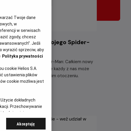
twarzać Twoje dane
gowych, w
eferencji w serwisach
yrazić zgody, chcesz
żde miasto ma swojego Spider-
aawansowanych”. Jeśli
na – KONKURS!
 wyrazić sprzeciw, aby
e
Polityka prywatności
kazji premiery filmu „Spider-Man: Całkiem nowy
eń” chcemy udowodnić, że każdy z nas może
 cookie Helios S.A.
ć ustawienia plików
tać Spider-Manem w swoim otoczeniu.
ków cookie możliwa jest
taj więcej
:
Użycie dokładnych
ikacji. Przechowywanie
 treści, opinie
Akceptuję