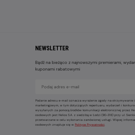
NEWSLETTER
Bądź na bieżąco z najnowszymi premierami, wydarz
kuponami rabatowymi
Podanie adresu e-mail oznacza wyrażenie zgody na otrzymywanie i
marketingowym, w tym dotyczących repertuaru, wydarzeń i konkurs
wysyłanych za pomocą środków komunikacji elektronicznej przez He
osobowych jest Helios S.A. z siedzibą w Łodzi (90-318) przy ul. Sie
przetwarzane w celu wykonania zamówionej usługi. Więcej informa
osobowych znajduje się w
Polityce Prywatności
.