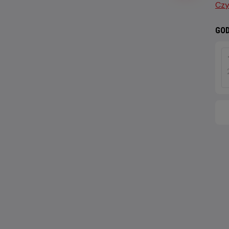
Czy
GOD
DZI
8
SIE
202