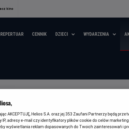
acz kino
REPERTUAR
CENNIK
DZIECI
WYDARZENIA
A
UP BILET JUŻ DZIŚ!
iosa,
ŚCI
kając AKCEPTUJĘ, Helios S.A. oraz jej
353
Zaufani Partnerzy będą prze
 IP, adresy e-mail czy identyfikatory plików cookie do celów marketin
eby wyświetlania reklam dopasowanych do Twoich zainteresowań i pr