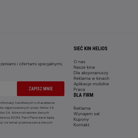
SIEĆ KIN HELIOS
O nas
eniami i ofertami specjalnymi,
Nasze kina
Dla akcjonariuszy
Reklama w kinach
Aplikacje mobilne
ZAPISZ MNIE
Praca
DLA FIRM
nformacji handlowych o charakterze
Reklama
ów organizowanych przez Helios S.A.
lios S.A. Administratorem danych
Wynajem sal
nkiewicza 82/84. Pani/Pana dane będą
Kupony
cji na temat przetwarzania danych
Kontakt