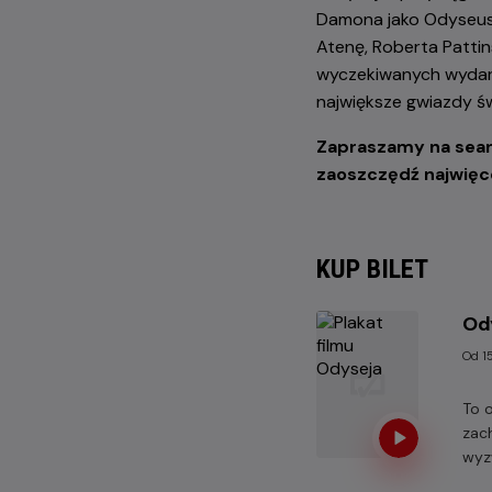
Damona jako Odyseusz
Atenę, Roberta Pattin
wyczekiwanych wydarz
największe gwiazdy ś
Zapraszamy na seanse
zaoszczędź najwięc
KUP BILET
Od
Od 15
To 
zac
wyz