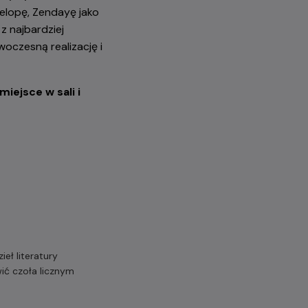
elopę, Zendayę jako
z najbardziej
oczesną realizację i
iejsce w sali i
eł literatury
ić czoła licznym