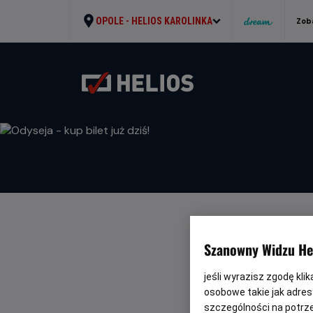
OPOLE -
HELIOS KAROLINKA
Zob
ODYSEJA - K
Szanowny Widzu Hel
WRÓĆ DO AKTUALNO
jeśli wyrazisz zgodę kli
osobowe takie jak adresy
szczególności na potrz