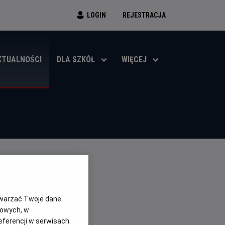
LOGIN
REJESTRACJA
KTUALNOŚCI
DLA SZKÓŁ
WIĘCEJ
twarzać Twoje dane
gowych, w
eferencji w serwisach