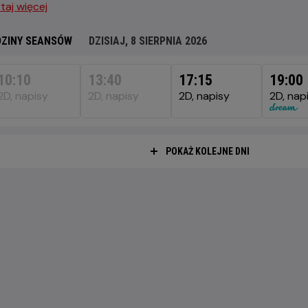
taj więcej
ZINY SEANSÓW
DZISIAJ, 8 SIERPNIA 2026
SIAJ,
10:10
13:40
17:15
19:00
RPNIA
2D, napisy
2D, napisy
2D, napisy
2D, nap
6
POKAŻ KOLEJNE DNI