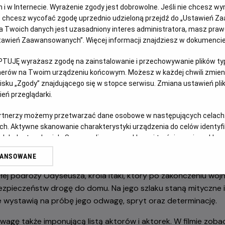
jach i w Internecie. Wyrażenie zgody jest dobrowolne. Jeśli nie chcesz w
dróż z Odyseuszem w najnowszym filmie Christophera 
ub chcesz wycofać zgodę uprzednio udzieloną przejdź do „Ustawień Z
 Twoich danych jest uzasadniony interes administratora, masz prawo
Ustawień Zaawansowanych”. Więcej informacji znajdziesz w dokumenci
PTUJĘ wyrażasz zgodę na zainstalowanie i przechowywanie plików typu
tnerów na Twoim urządzeniu końcowym. Możesz w każdej chwili zmieni
sku „Zgody” znajdującego się w stopce serwisu. Zmiana ustawień pli
eń przeglądarki.
artnerzy możemy przetwarzać dane osobowe w następujących celach
e „Oppenheimera”, nagrodzonego siedmioma Oscarami®, Chri
ch. Aktywne skanowanie charakterystyki urządzenia do celów identyf
ielkim widowiskiem. Tym razem jeden z najbardziej cenionyc
 lub dostęp do nich. Spersonalizowane reklamy i treści, pomiar reklam i
Odyseję” Homera – ponadczasową historię uznawaną za fund
sług.
WANSOWANE
erów
łej podróży Odyseusza, króla Itaki, który po zakończeniu wojn
ezpieczeństw drogę do domu. Na jego szlaku staną mityczne i
e wystawią na próbę jego odwagę, spryt oraz determinację.
wagę także imponującą listą aktorów i aktorek. W filmie zoba