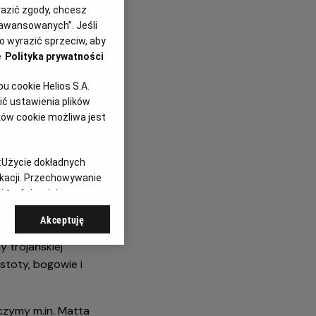
yrazić zgody, chcesz
Nolana.
aawansowanych”. Jeśli
 wyrazić sprzeciw, aby
e
Polityka prywatności
 cookie Helios S.A.
ć ustawienia plików
ków cookie możliwa jest
:
Użycie dokładnych
stopher Nolan
ikacji. Przechowywanie
h współczesnych
 treści, opinie
ament zachodniej
Akceptuję
y trojańskiej
stoty, bogowie i
czymy m.in. Matta