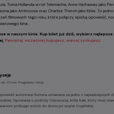
a, Toma Hollanda w roli Telemacha, Anne Hathaway jako Pen
sona jako Antinoosa oraz Charlize Theron jako Kirke. To jedno 
eń filmowych tego roku, które połączy epicką opowieść, now
wiatowego kina.
 w naszym kinie. Kup bilet już dziś, wybierz najlepsze m
ej.
Pamiętaj: wcześniej kupujesz, więcej zyskujesz.
yseja
 lat, 172 min, Przygodowy / Akcja
opowieść autorstwa Homera uznawana za jedno z najważniejszych dzi
hodniej. Opowiada o podróży Odyseusza, króla Itaki, który musi staw
waniom próbując wrócić do domu po wojnie trojańskiej.