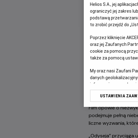
Helios S.A., jej aplikac
Wyrusz w epicką po
ograniczyć jej zakres l
podstawą przetwarzania
to zrobić przejdź do „
Poprzez kliknięcie AKCE
oraz jej Zaufanych Par
cookie za pomocą przyci
także za pomocą ustawi
My oraz nasi Zaufani P
Po ogromnym sukcesi
danych geolokalizacyjny
powraca z kolejnym w
informacji na urządzeniu
reżyserów sięga po „
odbiorców i ulepszanie u
literatury.
USTAWIENIA ZAA
Lista Zaufanych Partn
Film opowie o niezwyk
podejmuje pełną nieb
liczne wyzwania, któr
„Odyseja” przyciąga u