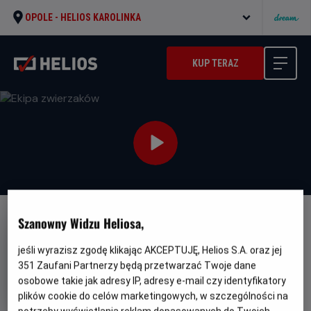
OPOLE -
HELIOS KAROLINKA
KUP TERAZ
Szanowny Widzu Heliosa,
DUBBING
FAMILIJNY
Ekipa zwierzaków
jeśli wyrazisz zgodę klikając AKCEPTUJĘ, Helios S.A. oraz jej
351
Zaufani Partnerzy będą przetwarzać Twoje dane
Oryginalny
Gatunek
Minimalny
Spiked
Animowany
Od 6 lat
osobowe takie jak adresy IP, adresy e-mail czy identyfikatory
tytuł
Czas
Kraj
wiek
84 min
Belgia, Francja, Wielka Brytania,
trwania
i
Inne (2026)
plików cookie do celów marketingowych, w szczególności na
rok