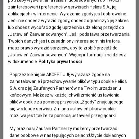
potrzeby wyświetlania reklam dopasowanych do Twoich
produkcji
zainteresowań i preferencji w serwisach Helios S.A., jej
OBSERWUJ
aplikacjach i w Internecie. Wyrażenie zgody jest dobrowolne.
Jeśli nie chcesz wyrazić zgody, chcesz ograniczyć jej zakres
lub chcesz wycofać zgodę uprzednio udzieloną przejdź do
„Ustawień Zaawansowanych”. Jeśli podstawą przetwarzania
WIĘCEJ SZCZEGÓŁÓW
PREMIERA
Twoich danych jest uzasadniony interes administratora,
24 lipca 2026
masz prawo wyrazić sprzeciw, aby to zrobić przejdź do
REŻYSERIA
GODZINY SEANSÓW
„Ustawień Zaawansowanych”. Więcej informacji znajdziesz
Caroline Origer
w dokumencie
Polityka prywatności
DZISIAJ, 6 SIERPNIA 2026
DZISIAJ,
Poprzez kliknięcie AKCEPTUJĘ wyrażasz zgodę na
6
11:30
zainstalowanie i przechowywanie plików typu cookie Helios
SIERPNIA
2D, dubbing
S.A. oraz jej Zaufanych Partnerów na Twoim urządzeniu
2026
końcowym. Możesz w każdej chwili zmienić ustawienia
plików cookie za pomocą przycisku „Zgody” znajdującego
się w stopce serwisu. Zmiana ustawień plików cookie
możliwa jest także za pomocą ustawień przeglądarki.
OPIS FILMU
My oraz nasi Zaufani Partnerzy możemy przetwarzać
Królik Waldi to stateczny mąż i ojciec gromadki 53 dzieci,
dane osobowe w następujących celach:
Użycie dokładnych