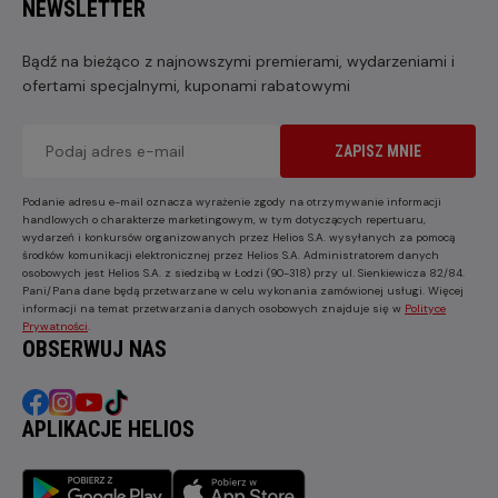
NEWSLETTER
Bądź na bieżąco z najnowszymi premierami, wydarzeniami i
ofertami specjalnymi, kuponami rabatowymi
ZAPISZ MNIE
Podanie adresu e-mail oznacza wyrażenie zgody na otrzymywanie informacji
handlowych o charakterze marketingowym, w tym dotyczących repertuaru,
wydarzeń i konkursów organizowanych przez Helios S.A. wysyłanych za pomocą
środków komunikacji elektronicznej przez Helios S.A. Administratorem danych
osobowych jest Helios S.A. z siedzibą w Łodzi (90-318) przy ul. Sienkiewicza 82/84.
Pani/Pana dane będą przetwarzane w celu wykonania zamówionej usługi. Więcej
informacji na temat przetwarzania danych osobowych znajduje się w
Polityce
Prywatności
.
OBSERWUJ NAS
APLIKACJE HELIOS