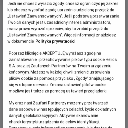
produkcji
Jeśli nie chcesz wyrazić zgody, chcesz ograniczyć jej zakres
lub chcesz wycofać zgodę uprzednio udzieloną przejdź do
OBSERWUJ
„Ustawień Zaawansowanych”. Jeśli podstawą przetwarzania
Twoich danych jest uzasadniony interes administratora,
masz prawo wyrazić sprzeciw, aby to zrobić przejdź do
WIĘCEJ SZCZEGÓŁÓW
PREMIERA
„Ustawień Zaawansowanych”. Więcej informacji znajdziesz
9 listopada 2012
w dokumencie
Polityka prywatności
REŻYSERIA
SCENARIUSZ
OPIS FILMU
Poprzez kliknięcie AKCEPTUJĘ wyrażasz zgodę na
Władysław Pasikowski
Władysław Pasikowski
zainstalowanie i przechowywanie plików typu cookie Helios
OBSADA
Franciszek Kalina (Ireneusz Czop) po latach emigracji
S.A. oraz jej Zaufanych Partnerów na Twoim urządzeniu
przyjeżdża do Polski, zaalarmowany wiadomością, że jego
Ireneusz Czop, Jerzy Radziwiłowicz, Maciej Stuhr
końcowym. Możesz w każdej chwili zmienić ustawienia
młodszy brat (Maciej Stuhr) popadł w konflikt z
plików cookie za pomocą przycisku „Zgody” znajdującego
mieszkańcami swojej wsi. Po przyjeździe odkrywa, że
się w stopce serwisu. Zmiana ustawień plików cookie
przyczyną jest mroczna tajemnica sprzed lat. Skłóceni od
możliwa jest także za pomocą ustawień przeglądarki.
lat bracia próbują dojść prawdy. Prowadzone przez nich
My oraz nasi Zaufani Partnerzy możemy przetwarzać
śledztwo zaostrza konflikt, który przeradza się w otwartą
dane osobowe w następujących celach:
Użycie dokładnych
agresję. Ujawniona tajemnica odciśnie tragiczne piętno na
danych geolokalizacyjnych. Aktywne skanowanie
życiu braci i ich sąsiadów.
charakterystyki urządzenia do celów identyfikacji.