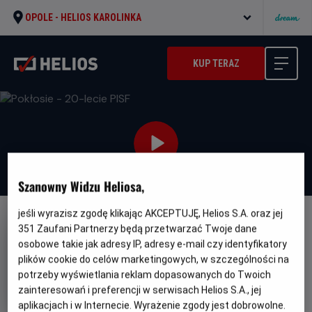
OPOLE -
HELIOS KAROLINKA
KUP TERAZ
Szanowny Widzu Heliosa,
jeśli wyrazisz zgodę klikając AKCEPTUJĘ, Helios S.A. oraz jej
FILM POLSKI
351
Zaufani Partnerzy będą przetwarzać Twoje dane
osobowe takie jak adresy IP, adresy e-mail czy identyfikatory
Pokłosie - 20-lecie PISF
plików cookie do celów marketingowych, w szczególności na
Oryginalny
Gatunek
Minimalny
Pokłosie
Dramat
Od 15 lat
potrzeby wyświetlania reklam dopasowanych do Twoich
tytuł
Czas
Kraj
wiek
102 min
Polska
zainteresowań i preferencji w serwisach Helios S.A., jej
trwania
i
aplikacjach i w Internecie. Wyrażenie zgody jest dobrowolne.
rok