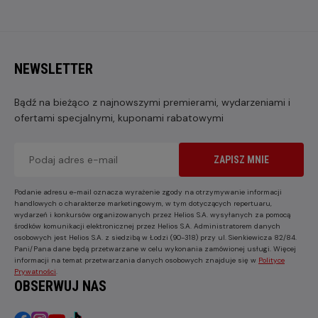
NEWSLETTER
Bądź na bieżąco z najnowszymi premierami, wydarzeniami i
ofertami specjalnymi, kuponami rabatowymi
ZAPISZ MNIE
Podanie adresu e-mail oznacza wyrażenie zgody na otrzymywanie informacji
handlowych o charakterze marketingowym, w tym dotyczących repertuaru,
wydarzeń i konkursów organizowanych przez Helios S.A. wysyłanych za pomocą
środków komunikacji elektronicznej przez Helios S.A. Administratorem danych
osobowych jest Helios S.A. z siedzibą w Łodzi (90-318) przy ul. Sienkiewicza 82/84.
Pani/Pana dane będą przetwarzane w celu wykonania zamówionej usługi. Więcej
informacji na temat przetwarzania danych osobowych znajduje się w
Polityce
Prywatności
.
OBSERWUJ NAS