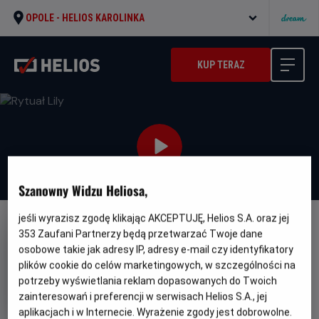
OPOLE -
HELIOS KAROLINKA
KUP TERAZ
Szanowny Widzu Heliosa,
jeśli wyrazisz zgodę klikając AKCEPTUJĘ, Helios S.A. oraz jej
NAPISY
353
Zaufani Partnerzy będą przetwarzać Twoje dane
osobowe takie jak adresy IP, adresy e-mail czy identyfikatory
Rytuał Lily
plików cookie do celów marketingowych, w szczególności na
Oryginalny
Gatunek
Minimalny
El ritual de Lily
Horror
Od 15 lat
potrzeby wyświetlania reklam dopasowanych do Twoich
tytuł
Czas
Kraj
wiek
105 min
Hiszpania
zainteresowań i preferencji w serwisach Helios S.A., jej
trwania
i
aplikacjach i w Internecie. Wyrażenie zgody jest dobrowolne.
rok