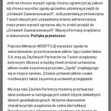
produkcji
Jeśli nie chcesz wyrazić zgody, chcesz ograniczyć jej zakres
lub chcesz wycofać zgodę uprzednio udzieloną przejdź do
OBSERWUJ
„Ustawień Zaawansowanych”. Jeśli podstawą przetwarzania
Twoich danych jest uzasadniony interes administratora,
masz prawo wyrazić sprzeciw, aby to zrobić przejdź do
WIĘCEJ SZCZEGÓŁÓW
PREMIERA
„Ustawień Zaawansowanych”. Więcej informacji znajdziesz
26 czerwca 2026
w dokumencie
Polityka prywatności
REŻYSERIA
OPIS FILMU
Poprzez kliknięcie AKCEPTUJĘ wyrażasz zgodę na
Manu Herrera
zainstalowanie i przechowywanie plików typu cookie Helios
OBSADA
Cztery przyjaciółki udają się do odosobnionego domu
S.A. oraz jej Zaufanych Partnerów na Twoim urządzeniu
położonego głęboko w lesie, aby odprawić rytuał inicjacji
Maggie García, Patricia Peñalver, Elena Gallardo, Eve Ryan,
końcowym. Możesz w każdej chwili zmienić ustawienia
Mike Fajardo
nowej czarownicy i dopełnić krąg czterech żywiołów. Lily,
plików cookie za pomocą przycisku „Zgody” znajdującego
blada i introwertyczna dwudziestolatka, która właśnie
się w stopce serwisu. Zmiana ustawień plików cookie
dołączyła do grupy, została wybrana na reprezentantkę
możliwa jest także za pomocą ustawień przeglądarki.
żywiołu powietrza. Nie zdaje sobie sprawy, że prawdziwy
My oraz nasi Zaufani Partnerzy możemy przetwarzać
cel rytuału jest zupełnie inny – Lily ma zostać złożona w
dane osobowe w następujących celach:
Użycie dokładnych
ofierze, a jej koleżanki pragną za jej pomocą przywołać
danych geolokalizacyjnych. Aktywne skanowanie
uśpionego demona.
charakterystyki urządzenia do celów identyfikacji.