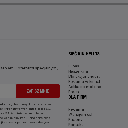
SIEĆ KIN HELIOS
O nas
eniami i ofertami specjalnymi,
Nasze kina
Dla akcjonariuszy
Reklama w kinach
Aplikacje mobilne
ZAPISZ MNIE
Praca
DLA FIRM
nformacji handlowych o charakterze
Reklama
ów organizowanych przez Helios S.A.
lios S.A. Administratorem danych
Wynajem sal
nkiewicza 82/84. Pani/Pana dane będą
Kupony
cji na temat przetwarzania danych
Kontakt