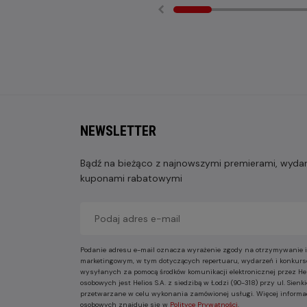
NEWSLETTER
Bądź na bieżąco z najnowszymi premierami, wydarz
kuponami rabatowymi
Podanie adresu e-mail oznacza wyrażenie zgody na otrzymywanie i
marketingowym, w tym dotyczących repertuaru, wydarzeń i konkurs
wysyłanych za pomocą środków komunikacji elektronicznej przez He
osobowych jest Helios S.A. z siedzibą w Łodzi (90-318) przy ul. Sie
przetwarzane w celu wykonania zamówionej usługi. Więcej informa
osobowych znajduje się w
Polityce Prywatności
.