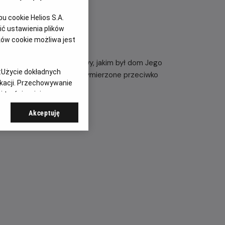
 cookie Helios S.A.
ć ustawienia plików
ków cookie możliwa jest
uważa, że miejsce modlitwy, jakim był dom Jego
:
Użycie dokładnych
rcykapłan knuje intrygi wymierzone przeciwko
ikacji. Przechowywanie
wśród klasy kapłańskiej.
 treści, opinie
Akceptuję