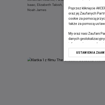
Isaac, Elizabeth Tabish, George Xanthis,
Poprzez kliknięcie AKCE
Noah James
oraz jej Zaufanych Par
cookie za pomocą przyci
także za pomocą ustawi
My oraz nasi Zaufani P
danych geolokalizacyjny
informacji na urządzeniu
odbiorców i ulepszanie u
USTAWIENIA ZAA
Lista Zaufanych Partn