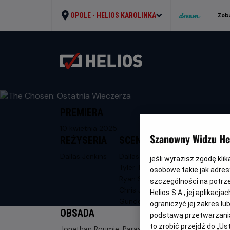
OPOLE -
HELIOS KAROLINKA
Zob
PREMIERA
10 kwietnia 2025
Szanowny Widzu Hel
REŻYSERIA
SCENARIUSZ
Dallas Jenkins
Dallas Jenkins,
jeśli wyrazisz zgodę kli
Tyler Thompson,
osobowe takie jak adresy
Ryan Swanson,
szczególności na potrz
Chris Juen, Chad
Helios S.A., jej aplikac
Gundersen
ograniczyć jej zakres l
OBSADA
podstawą przetwarzania
to zrobić przejdź do „
Jonathan Roumie, Paras Patel, Shahar