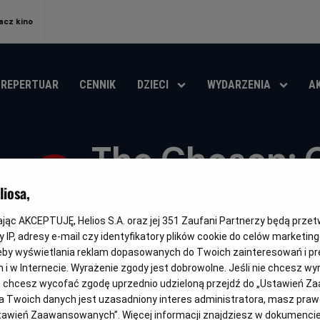
acz kino
REPERTUAR
CENNIK
DZIECI
WYDARZENIA
A
The Chosen: 
Wieczerza
iosa,
kając AKCEPTUJĘ, Helios S.A. oraz jej
351
Zaufani Partnerzy będą prze
Oryginalny
Gatunek
Minimalny
Czas
The Chosen: The Last Supper
Religijny
Od 13 lat
125 m
tytuł
wiek
trwan
 IP, adresy e-mail czy identyfikatory plików cookie do celów marketin
eby wyświetlania reklam dopasowanych do Twoich zainteresowań i pr
OBSERWUJ
jach i w Internecie. Wyrażenie zgody jest dobrowolne. Jeśli nie chcesz w
ub chcesz wycofać zgodę uprzednio udzieloną przejdź do „Ustawień Z
 Twoich danych jest uzasadniony interes administratora, masz prawo
Ustawień Zaawansowanych”. Więcej informacji znajdziesz w dokumenci