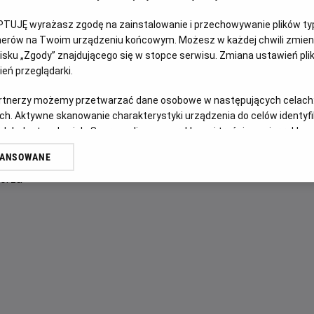
LEKTOR
PTUJĘ wyrażasz zgodę na zainstalowanie i przechowywanie plików typu
tnerów na Twoim urządzeniu końcowym. Możesz w każdej chwili zmieni
OPIS FILMU
sku „Zgody” znajdującego się w stopce serwisu. Zmiana ustawień pli
eń przeglądarki.
Jezus wjeżdża do świętego miasta jako król. Na miejscu za
artnerzy możemy przetwarzać dane osobowe w następujących celach
Ojca, zostało przekształcone w targowisko. Podczas gdy a
ch. Aktywne skanowanie charakterystyki urządzenia do celów identyf
przyszłemu Mesjaszowi, Jezus uderza pierwszy w korupcję 
 lub dostęp do nich. Spersonalizowane reklamy i treści, pomiar reklam i
sług.
WANSOWANE
erów