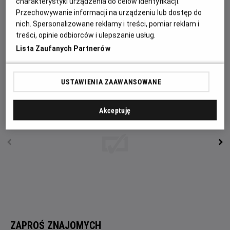
Garcia, Beau Flynn, Hiram Garcia i Lin-Manuel Miranda,
charakterystyki urządzenia do celów identyfikacji.
natomiast producentami wykonawczymi: Thomas Kail,
Przechowywanie informacji na urządzeniu lub dostęp do
nich. Spersonalizowane reklamy i treści, pomiar reklam i
Scott Sheldon, Charles Newirth oraz Auliʻi Cravalho. W
treści, opinie odbiorców i ulepszanie usług.
filmie usłyszymy oryginalne piosenki autorstwa Lin-
Lista Zaufanych Partnerów
Manuela Mirandy, Opetai Foaʻi i Marka Manciny, który
skomponował również ścieżkę dźwiękową do filmu.
USTAWIENIA ZAAWANSOWANE
Akceptuję
ZAPROŚ ZNAJOMYCH