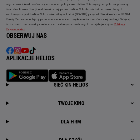
wydarzeń i konkursów organizowanych przez Helios S.A. wysyłanych za pomocą
środków komunikacji elektronicznej przez Helios S.A. Administratorem danych
osobowych jest Helios S.A. z siedzibą w Łodzi (90-318) przy ul. Sienkiewicza 82/84.
Pani/Pana dane będą przetwarzane w celu wykonania zamówionej usługi. Więcej
informacji na temat przetwarzania danych osobowych znajduje się w
Polityce
Prywatności
.
OBSERWUJ NAS
APLIKACJE HELIOS
SIEĆ KIN HELIOS
TWOJE KINO
DLA FIRM