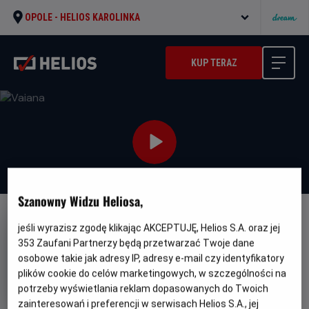
OPOLE -
HELIOS KAROLINKA
KUP TERAZ
Szanowny Widzu Heliosa,
DUBBING
NAPISY
jeśli wyrazisz zgodę klikając AKCEPTUJĘ, Helios S.A. oraz jej
353
Zaufani Partnerzy będą przetwarzać Twoje dane
Vaiana
osobowe takie jak adresy IP, adresy e-mail czy identyfikatory
Oryginalny
Gatunek
Vaiana
Komedia / Przygodowy /
plików cookie do celów marketingowych, w szczególności na
tytuł
Minimalny
Familijny
Od 7 lat
potrzeby wyświetlania reklam dopasowanych do Twoich
Czas
Kraj
wiek
116 min
USA (2026)
zainteresowań i preferencji w serwisach Helios S.A., jej
trwania
i