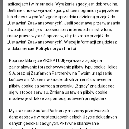
rok
aplikacjach i w Internecie. Wyrażenie zgody jest dobrowolne.
produkcji
Jeśli nie chcesz wyrazić zgody, chcesz ograniczyć jej zakres
OBSERWUJ
lub chcesz wycofać zgodę uprzednio udzieloną przejdź do
„Ustawień Zaawansowanych”. Jeśli podstawą przetwarzania
Twoich danych jest uzasadniony interes administratora,
WIĘCEJ SZCZEGÓŁÓW
PREMIERA
masz prawo wyrazić sprzeciw, aby to zrobić przejdź do
10 lipca 2026
„Ustawień Zaawansowanych”. Więcej informacji znajdziesz
REŻYSERIA
SCENARIUSZ
OPIS FILMU
w dokumencie
Polityka prywatności
Thomas Kail
Jared Bush, Dana Ledoux
Poprzez kliknięcie AKCEPTUJĘ wyrażasz zgodę na
Miller
Vaiana to aktorska wersja uwielbianej, nominowanej do
zainstalowanie i przechowywanie plików typu cookie Helios
OBSADA
Oscara® animacji Disneya o tym samym tytule. Nastoletnia
S.A. oraz jej Zaufanych Partnerów na Twoim urządzeniu
Dwayne Johnson, Catherine Laga'aia, John Tui
Vaina odpowiada na wezwanie Oceanu i po raz pierwszy
końcowym. Możesz w każdej chwili zmienić ustawienia
wyrusza poza rafę swojej rodzinnej wyspy Motunui. W tej
plików cookie za pomocą przycisku „Zgody” znajdującego
podróży towarzyszy jej legendarny półbóg Maui (Dwayne
się w stopce serwisu. Zmiana ustawień plików cookie
Johnson). Razem odważnie podejmują się niebezpiecznej
możliwa jest także za pomocą ustawień przeglądarki.
misji, by przywrócić wyspie utracony dobrobyt.
My oraz nasi Zaufani Partnerzy możemy przetwarzać
Film wyreżyserował laureat nagród Emmy® i Tony® Thomas
dane osobowe w następujących celach:
Użycie dokładnych
Kail (Hamilton). Producentami są Dwayne Johnson, Dany
danych geolokalizacyjnych. Aktywne skanowanie