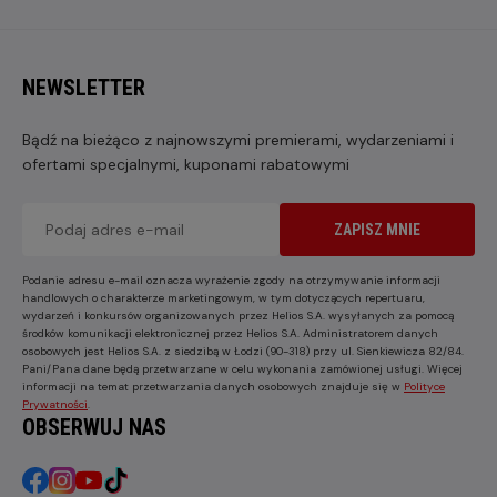
NEWSLETTER
Bądź na bieżąco z najnowszymi premierami, wydarzeniami i
ofertami specjalnymi, kuponami rabatowymi
ZAPISZ MNIE
Podanie adresu e-mail oznacza wyrażenie zgody na otrzymywanie informacji
handlowych o charakterze marketingowym, w tym dotyczących repertuaru,
wydarzeń i konkursów organizowanych przez Helios S.A. wysyłanych za pomocą
środków komunikacji elektronicznej przez Helios S.A. Administratorem danych
osobowych jest Helios S.A. z siedzibą w Łodzi (90-318) przy ul. Sienkiewicza 82/84.
Pani/Pana dane będą przetwarzane w celu wykonania zamówionej usługi. Więcej
informacji na temat przetwarzania danych osobowych znajduje się w
Polityce
Prywatności
.
OBSERWUJ NAS