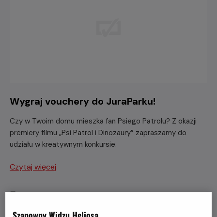
Wygraj vouchery do JuraParku!
Czy w Twoim domu mieszka fan Psiego Patrolu? Z okazji
premiery filmu „Psi Patrol i Dinozaury” zapraszamy do
udziału w kreatywnym konkursie.
Czytaj więcej
Szanowny Widzu Heliosa,