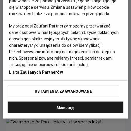
plików cookie za pomocą przycisku „Zgody” znajdującego
się w stopce serwisu. Zmiana ustawień plików cookie
możliwa jest także za pomocą ustawień przeglądarki.
My oraz nasi Zaufani Partnerzy możemy przetwarzać
dane osobowe w następujących celach:
Użycie dokładnych
danych geolokalizacyjnych. Aktywne skanowanie
charakterystyki urządzenia do celów identyfikacji.
Przechowywanie informacji na urządzeniu lub dostęp do
Każde miasto ma swojego Spider-Mana –
nich. Spersonalizowane reklamy i treści, pomiar reklam i
KONKURS!
treści, opinie odbiorców i ulepszanie usług.
Lista Zaufanych Partnerów
Z okazji premiery filmu „Spider-Man: Całkiem nowy dzień”
chcemy udowodnić, że każdy z nas może zostać Spider-
Manem w swoim otoczeniu.
USTAWIENIA ZAAWANSOWANE
Czytaj więcej
Akceptuję