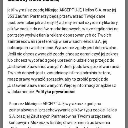
jeśli wyrazisz zgodę klikając AKCEPTUJĘ, Helios S.A. oraz jej
353
Zaufani Partnerzy będą przetwarzać Twoje dane
osobowe takie jak adresy IP, adresy e-mail czy identyfikatory
plików cookie do celów marketingowych, w szczególności na
potrzeby wyświetlania reklam dopasowanych do Twoich
zainteresowań i preferencji w serwisach Helios S.A., jej
aplikacjach i w Internecie. Wyrażenie zgody jest dobrowolne.
Jeśli nie chcesz wyrazić zgody, chcesz ograniczyć jej zakres
Psi Patrol i dinozaury - nie przegap!
lub chcesz wycofać zgodę uprzednio udzieloną przejdź do
„Ustawień Zaawansowanych”. Jeśli podstawą przetwarzania
Dołącz do dzielnych bohaterów Psiego Patrolu w ich
Twoich danych jest uzasadniony interes administratora,
największej misji ratunkowej w historii.
masz prawo wyrazić sprzeciw, aby to zrobić przejdź do
„Ustawień Zaawansowanych”. Więcej informacji znajdziesz
w dokumencie
Polityka prywatności
Czytaj więcej
Poprzez kliknięcie AKCEPTUJĘ wyrażasz zgodę na
zainstalowanie i przechowywanie plików typu cookie Helios
S.A. oraz jej Zaufanych Partnerów na Twoim urządzeniu
końcowym. Możesz w każdej chwili zmienić ustawienia