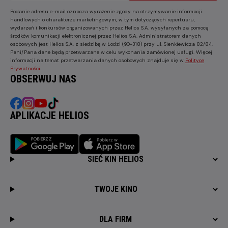
Podanie adresu e-mail oznacza wyrażenie zgody na otrzymywanie informacji
handlowych o charakterze marketingowym, w tym dotyczących repertuaru,
wydarzeń i konkursów organizowanych przez Helios S.A. wysyłanych za pomocą
środków komunikacji elektronicznej przez Helios S.A. Administratorem danych
osobowych jest Helios S.A. z siedzibą w Łodzi (90-318) przy ul. Sienkiewicza 82/84.
Pani/Pana dane będą przetwarzane w celu wykonania zamówionej usługi. Więcej
informacji na temat przetwarzania danych osobowych znajduje się w
Polityce
Prywatności
.
OBSERWUJ NAS
APLIKACJE HELIOS
SIEĆ KIN HELIOS
TWOJE KINO
DLA FIRM