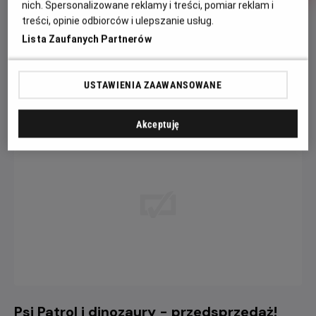
nich. Spersonalizowane reklamy i treści, pomiar reklam i
Minionki i
Ekipa
Vaiana
treści, opinie odbiorców i ulepszanie usług.
straszydła
zwierzaków
6.5
Lista Zaufanych Partnerów
OCENA HELIOS
USTAWIENIA ZAAWANSOWANE
AKTUALNOŚCI
Zobacz więcej
Akceptuję
Psi Patrol i dinozaury - przedsprzedaż!