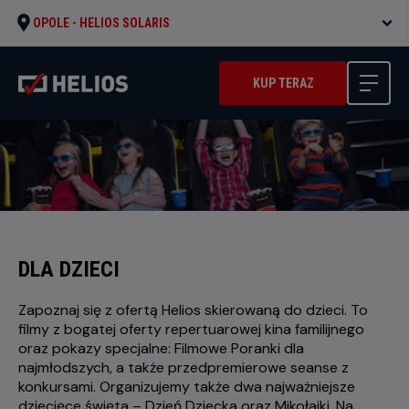
OPOLE -
HELIOS SOLARIS
KUP TERAZ
DLA DZIECI
Zapoznaj się z ofertą Helios skierowaną do dzieci. To
filmy z bogatej oferty repertuarowej kina familijnego
oraz pokazy specjalne: Filmowe Poranki dla
najmłodszych, a także przedpremierowe seanse z
konkursami. Organizujemy także dwa najważniejsze
dziecięce święta – Dzień Dziecka oraz Mikołajki. Na