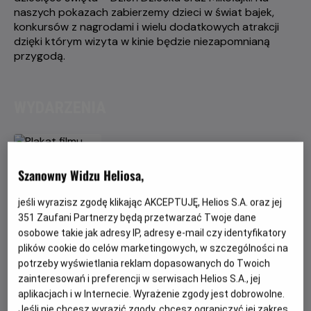
naszych pokazach zabierzemy dzieci w świat bajek,
konkursów z nagrodami i wielu dodatkowych atrakcji
dzięki którym wizyta w kinie będzie niezapomnianą
przygodą.
WYDARZENIA
Szanowny Widzu Heliosa,
jeśli wyrazisz zgodę klikając AKCEPTUJĘ, Helios S.A. oraz jej
351
Zaufani Partnerzy będą przetwarzać Twoje dane
osobowe takie jak adresy IP, adresy e-mail czy identyfikatory
plików cookie do celów marketingowych, w szczególności na
potrzeby wyświetlania reklam dopasowanych do Twoich
zainteresowań i preferencji w serwisach Helios S.A., jej
HELIOS DLA DZIECI
aplikacjach i w Internecie. Wyrażenie zgody jest dobrowolne.
Pucio kocha
Jeśli nie chcesz wyrazić zgody, chcesz ograniczyć jej zakres