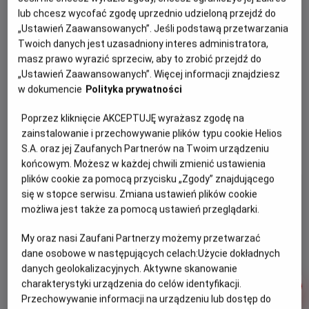
zwierzaki -
lub chcesz wycofać zgodę uprzednio udzieloną przejdź do
premierowe
„Ustawień Zaawansowanych”. Jeśli podstawą przetwarzania
seanse z
Twoich danych jest uzasadniony interes administratora,
konkursami
masz prawo wyrazić sprzeciw, aby to zrobić przejdź do
HDD
„Ustawień Zaawansowanych”. Więcej informacji znajdziesz
sobota (22
w dokumencie
Polityka prywatności
sierpnia), 10:30
Poprzez kliknięcie AKCEPTUJĘ wyrażasz zgodę na
zainstalowanie i przechowywanie plików typu cookie Helios
FILMY DLA DZIECI
S.A. oraz jej Zaufanych Partnerów na Twoim urządzeniu
końcowym. Możesz w każdej chwili zmienić ustawienia
plików cookie za pomocą przycisku „Zgody” znajdującego
się w stopce serwisu. Zmiana ustawień plików cookie
możliwa jest także za pomocą ustawień przeglądarki.
My oraz nasi Zaufani Partnerzy możemy przetwarzać
dane osobowe w następujących celach:
Użycie dokładnych
danych geolokalizacyjnych. Aktywne skanowanie
charakterystyki urządzenia do celów identyfikacji.
Przechowywanie informacji na urządzeniu lub dostęp do