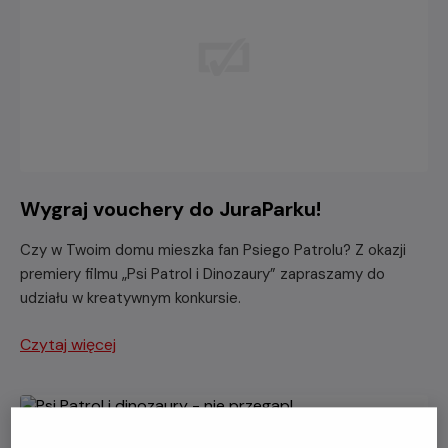
Wygraj vouchery do JuraParku!
Czy w Twoim domu mieszka fan Psiego Patrolu? Z okazji
premiery filmu „Psi Patrol i Dinozaury” zapraszamy do
udziału w kreatywnym konkursie.
Czytaj więcej