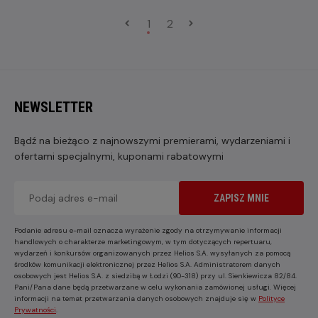
1
2
NEWSLETTER
Bądź na bieżąco z najnowszymi premierami, wydarzeniami i
ofertami specjalnymi, kuponami rabatowymi
ZAPISZ MNIE
Podanie adresu e-mail oznacza wyrażenie zgody na otrzymywanie informacji
handlowych o charakterze marketingowym, w tym dotyczących repertuaru,
wydarzeń i konkursów organizowanych przez Helios S.A. wysyłanych za pomocą
środków komunikacji elektronicznej przez Helios S.A. Administratorem danych
osobowych jest Helios S.A. z siedzibą w Łodzi (90-318) przy ul. Sienkiewicza 82/84.
Pani/Pana dane będą przetwarzane w celu wykonania zamówionej usługi. Więcej
informacji na temat przetwarzania danych osobowych znajduje się w
Polityce
Prywatności
.