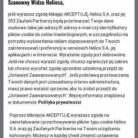
Szanowny Widzu Heliosa,
jeśli wyrazisz zgodę klikając AKCEPTUJĘ, Helios S.A. oraz jej
353
Zaufani Partnerzy będą przetwarzać Twoje dane
osobowe takie jak adresy IP, adresy e-mail czy identyfikatory
plików cookie do celów marketingowych, w szczególności na
potrzeby wyświetlania reklam dopasowanych do Twoich
zainteresowań i preferencji w serwisach Helios S.A., jej
aplikacjach i w Internecie. Wyrażenie zgody jest dobrowolne.
Jeśli nie chcesz wyrazić zgody, chcesz ograniczyć jej zakres
Psi Patrol i dinozaury - nie przegap!
lub chcesz wycofać zgodę uprzednio udzieloną przejdź do
„Ustawień Zaawansowanych”. Jeśli podstawą przetwarzania
Dołącz do dzielnych bohaterów Psiego Patrolu w ich
Twoich danych jest uzasadniony interes administratora,
największej misji ratunkowej w historii.
masz prawo wyrazić sprzeciw, aby to zrobić przejdź do
„Ustawień Zaawansowanych”. Więcej informacji znajdziesz
Czytaj więcej
w dokumencie
Polityka prywatności
Poprzez kliknięcie AKCEPTUJĘ wyrażasz zgodę na
zainstalowanie i przechowywanie plików typu cookie Helios
S.A. oraz jej Zaufanych Partnerów na Twoim urządzeniu
końcowym. Możesz w każdej chwili zmienić ustawienia