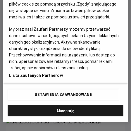
plików cookie za pomocą przycisku „Zgody” znajdującego
się w stopce serwisu. Zmiana ustawień plików cookie
możliwa jest także za pomocą ustawień przeglądarki.
My oraz nasi Zaufani Partnerzy możemy przetwarzać
dane osobowe w następujących celach:
Użycie dokładnych
danych geolokalizacyjnych. Aktywne skanowanie
charakterystyki urządzenia do celów identyfikacji.
Przechowywanie informacji na urządzeniu lub dostęp do
Każde miasto ma swojego Spider-Mana –
nich. Spersonalizowane reklamy i treści, pomiar reklam i
KONKURS!
treści, opinie odbiorców i ulepszanie usług.
Lista Zaufanych Partnerów
Z okazji premiery filmu „Spider-Man: Całkiem nowy dzień”
chcemy udowodnić, że każdy z nas może zostać Spider-
Manem w swoim otoczeniu.
USTAWIENIA ZAAWANSOWANE
Czytaj więcej
Akceptuję