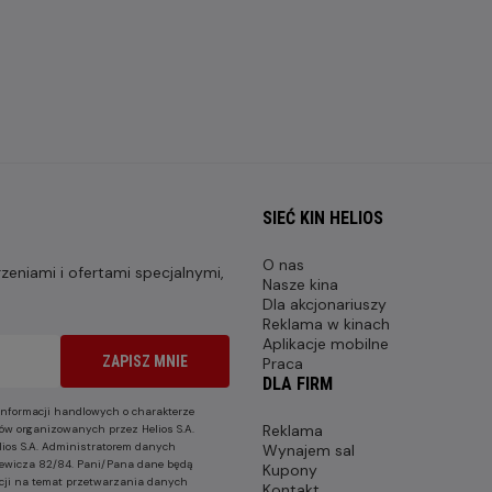
SIEĆ KIN HELIOS
O nas
eniami i ofertami specjalnymi,
Nasze kina
Dla akcjonariuszy
Reklama w kinach
Aplikacje mobilne
ZAPISZ MNIE
Praca
DLA FIRM
nformacji handlowych o charakterze
Reklama
ów organizowanych przez Helios S.A.
lios S.A. Administratorem danych
Wynajem sal
nkiewicza 82/84. Pani/Pana dane będą
Kupony
cji na temat przetwarzania danych
Kontakt