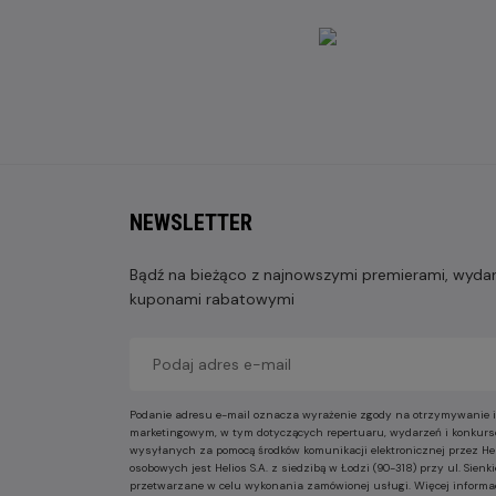
NEWSLETTER
Bądź na bieżąco z najnowszymi premierami, wydarz
kuponami rabatowymi
Podanie adresu e-mail oznacza wyrażenie zgody na otrzymywanie i
marketingowym, w tym dotyczących repertuaru, wydarzeń i konkurs
wysyłanych za pomocą środków komunikacji elektronicznej przez He
osobowych jest Helios S.A. z siedzibą w Łodzi (90-318) przy ul. Sie
przetwarzane w celu wykonania zamówionej usługi. Więcej informa