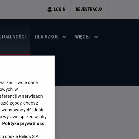
LOGIN
REJESTRACJA
KTUALNOŚCI
DLA SZKÓŁ
WIĘCEJ
twarzać Twoje dane
gowych, w
eferencji w serwisach
yrazić zgody, chcesz
aawansowanych”. Jeśli
 wyrazić sprzeciw, aby
e
Polityka prywatności
 cookie Helios S.A.