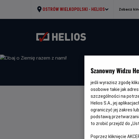
OSTRÓW WIELKOPOLSKI -
HELIOS
Zobacz kin
Szanowny Widzu Hel
jeśli wyrazisz zgodę kli
osobowe takie jak adresy
szczególności na potrz
Helios S.A., jej aplikac
DBAJ O ZIE
ograniczyć jej zakres l
podstawą przetwarzania
WRÓĆ DO AKTUALNO
to zrobić przejdź do „
Poprzez kliknięcie AKCE