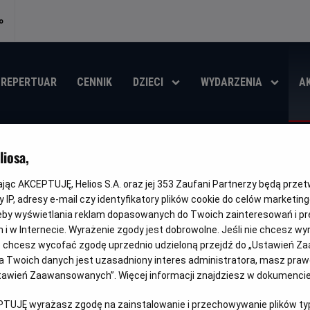
o
REPERTUAR
CENNIK
DZIECI
WYDARZENIA
A
iosa,
kając AKCEPTUJĘ, Helios S.A. oraz jej
353
Zaufani Partnerzy będą prze
 IP, adresy e-mail czy identyfikatory plików cookie do celów marketin
eby wyświetlania reklam dopasowanych do Twoich zainteresowań i pr
jach i w Internecie. Wyrażenie zgody jest dobrowolne. Jeśli nie chcesz w
MIĘ RAZEM Z NAMI!
ub chcesz wycofać zgodę uprzednio udzieloną przejdź do „Ustawień Z
 Twoich danych jest uzasadniony interes administratora, masz prawo
ŚCI
Ustawień Zaawansowanych”. Więcej informacji znajdziesz w dokumenci
PTUJĘ wyrażasz zgodę na zainstalowanie i przechowywanie plików typu