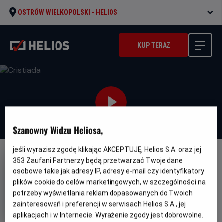
OSTRÓW WIELKOPOLSKI -
HELIOS
KUP TERAZ
Szanowny Widzu Heliosa,
jeśli wyrazisz zgodę klikając AKCEPTUJĘ, Helios S.A. oraz jej
NAPISY
353
Zaufani Partnerzy będą przetwarzać Twoje dane
osobowe takie jak adresy IP, adresy e-mail czy identyfikatory
Cristiada
plików cookie do celów marketingowych, w szczególności na
Oryginalny
For Greater Glory: The True Story of
potrzeby wyświetlania reklam dopasowanych do Twoich
tytuł
Gatunek
Minimal
Cristiada
Dramat / Historyczny
Od
zainteresowań i preferencji w serwisach Helios S.A., jej
wiek
15 lat
aplikacjach i w Internecie. Wyrażenie zgody jest dobrowolne.
Czas
Kraj
113 min
Meksyk