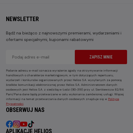
NEWSLETTER
Bądź na bieżąco z najnowszymi premierami, wydarzeniami i
ofertami specjalnymi, kuponami rabatowymi
ZAPISZ MNIE
Podanie adresu e-mail oznacza wyrażenie zgody na otrzymywanie informacji
handlowych o charakterze marketingowym, w tym dotyczących repertuaru,
wydarzeń i konkursów organizowanych przez Helios S.A. wysyłanych za pomocą
środków komunikacji elektronicznej przez Helios S.A. Administratorem danych
osobowych jest Helios S.A. z siedzibą w Łodzi (90-318) przy ul. Sienkiewicza 82/84.
Pani/Pana dane będą przetwarzane w celu wykonania zamówionej usługi. Więcej
informacji na temat przetwarzania danych osobowych znajduje się w
Polityce
Prywatności
.
OBSERWUJ NAS
APLIKACJE HELIOS