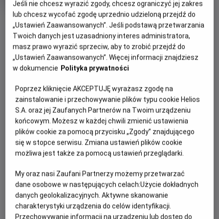
Jeśli nie chcesz wyrazić zgody, chcesz ograniczyć jej zakres
trwania
i
rok
lub chcesz wycofać zgodę uprzednio udzieloną przejdź do
OBSERWUJ
produkcji
„Ustawień Zaawansowanych”. Jeśli podstawą przetwarzania
Twoich danych jest uzasadniony interes administratora,
masz prawo wyrazić sprzeciw, aby to zrobić przejdź do
WIĘCEJ SZCZEGÓŁÓW
PREMIERA
„Ustawień Zaawansowanych”. Więcej informacji znajdziesz
w dokumencie
Polityka prywatności
27 kwietnia 2012
REŻYSERIA
SCENARIUSZ
OPIS FILMU
Poprzez kliknięcie AKCEPTUJĘ wyrażasz zgodę na
Dean Wright
Michael Love
zainstalowanie i przechowywanie plików typu cookie Helios
OBSADA
„Cristiada” opowiada historię grupy kobiet i mężczyzn, z
S.A. oraz jej Zaufanych Partnerów na Twoim urządzeniu
których każdy decyduje się na podjęcie największego
Eva Longoria, Andy García, Eduardo Verástegui, Peter O'Toole
końcowym. Możesz w każdej chwili zmienić ustawienia
ryzyka dla dobra swoich rodzin, wiary i przyszłości swojego
plików cookie za pomocą przycisku „Zgody” znajdującego
kraju.
się w stopce serwisu. Zmiana ustawień plików cookie
możliwa jest także za pomocą ustawień przeglądarki.
Fabuła filmu przybliża skrywane przez lata prawdziwe
wydarzenia Powstania Cristeros, które w latach
My oraz nasi Zaufani Partnerzy możemy przetwarzać
dwudziestych wstrząsnęło dwudziestowieczną Ameryką.
dane osobowe w następujących celach:
Użycie dokładnych
danych geolokalizacyjnych. Aktywne skanowanie
charakterystyki urządzenia do celów identyfikacji.
Przechowywanie informacji na urządzeniu lub dostęp do