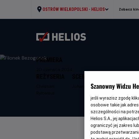
OSTRÓW WIELKOPOLSKI -
HELIOS
Zobacz kin
PREMIERA
20 czerwca 2024
REŻYSERIA
SCENARIUSZ
Szanowny Widzu Hel
Christian
Johan Bogaeus
Ryltenius
jeśli wyrazisz zgodę kli
osobowe takie jak adresy
szczególności na potrz
Helios S.A., jej aplikac
ograniczyć jej zakres l
podstawą przetwarzania