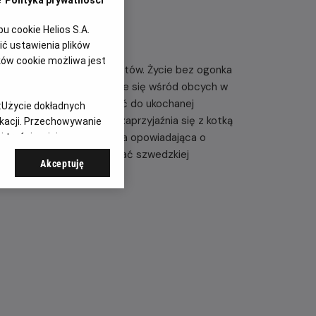
e
Polityka prywatności
 cookie Helios S.A.
ć ustawienia plików
ków cookie możliwa jest
 tym różni się od innych kotów. Życie bez ogonka
agubiony Filonek odnajdzie się wśród obcych w
kotami i bezpiecznie wrócić do ukochanej
:
Użycie dokładnych
kociakom w tarapatach, zaprzyjaźnia się z kotką
ikacji. Przechowywanie
yczna, przygodowa animacja opowiadająca o
 treści, opinie
eniu pomocy. Kultowa postać szwedzkiej
Akceptuję