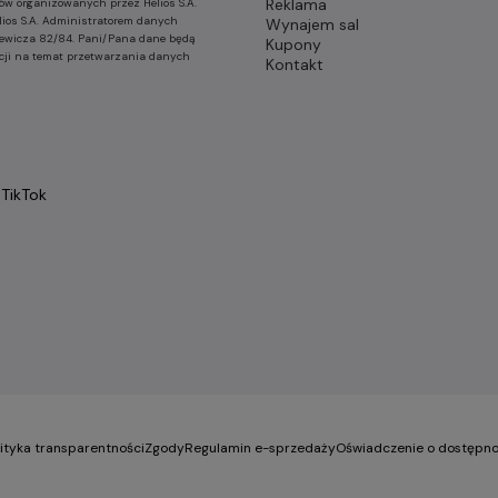
Reklama
ów organizowanych przez Helios S.A.
lios S.A. Administratorem danych
Wynajem sal
nkiewicza 82/84. Pani/Pana dane będą
Kupony
cji na temat przetwarzania danych
Kontakt
TikTok
lityka transparentności
Zgody
Regulamin e-sprzedaży
Oświadczenie o dostępno