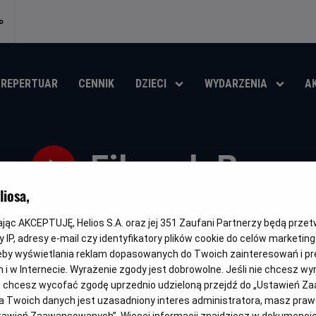
o
REPERTUAR
CENNIK
DZIECI
WYDARZENIA
A
Filonek Bezo
iosa,
Oryginalny
Gatunek
Minimalny
Czas
Kraj
Pelle Svanslös
Animowany
Od 4 lat
67 min
Szwec
tytuł
wiek
trwania
i
kając AKCEPTUJĘ, Helios S.A. oraz jej
351
Zaufani Partnerzy będą prze
rok
OBSERWUJ
 IP, adresy e-mail czy identyfikatory plików cookie do celów marketin
produk
eby wyświetlania reklam dopasowanych do Twoich zainteresowań i pr
jach i w Internecie. Wyrażenie zgody jest dobrowolne. Jeśli nie chcesz w
ub chcesz wycofać zgodę uprzednio udzieloną przejdź do „Ustawień Z
 Twoich danych jest uzasadniony interes administratora, masz prawo
DUBBING