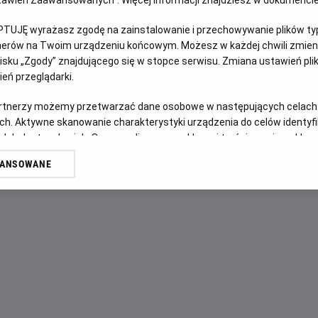
Ustawień Zaawansowanych”. Więcej informacji znajdziesz w dokumenci
PTUJĘ wyrażasz zgodę na zainstalowanie i przechowywanie plików typu
OPIS FILMU
tnerów na Twoim urządzeniu końcowym. Możesz w każdej chwili zmieni
sku „Zgody” znajdującego się w stopce serwisu. Zmiana ustawień pli
W domu Birgitty pojawia się kotek Filonek. Nie ma ogonka i
eń przeglądarki.
pełne jest wyzwań. Zwłaszcza w nieznanym miejscu! Czy z
wielkim mieście? Czy uda mu się zaprzyjaźnić z miejskimi 
artnerzy możemy przetwarzać dane osobowe w następujących celach
właścicielki? Staje się gwiazdą estrady, pomaga poznanym 
ch. Aktywne skanowanie charakterystyki urządzenia do celów identyf
Mają i przechytrza gang psów. Filonek Bezogonek to klas
 lub dostęp do nich. Spersonalizowane reklamy i treści, pomiar reklam i
sług.
akceptowaniu odmienności, potrzebie solidarności i niesi
WANSOWANE
literatury dla dzieci w nowej ekranizacji.
erów