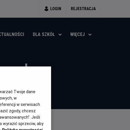
LOGIN
REJESTRACJA
KTUALNOŚCI
DLA SZKÓŁ
WIĘCEJ
gonek
ja
twarzać Twoje dane
gowych, w
cji
eferencji w serwisach
yrazić zgody, chcesz
aawansowanych”. Jeśli
 wyrazić sprzeciw, aby