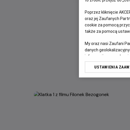
to zrobić przejdź do „
Poprzez kliknięcie AKCE
oraz jej Zaufanych Par
cookie za pomocą przyci
także za pomocą ustawi
My oraz nasi Zaufani P
danych geolokalizacyjny
informacji na urządzeniu
odbiorców i ulepszanie u
USTAWIENIA ZAA
Lista Zaufanych Partn