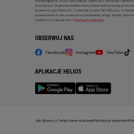
marketingowym, w tym dotyczących repertuaru, wydarzeń i konkurs
wysyłanych za pomocą środków komunikacji elektronicznej przez He
osobowych jest Helios S.A. z siedzibą w Łodzi (90-318) przy ul. Sie
przetwarzane w celu wykonania zamówionej usługi. Więcej informa
osobowych znajduje się w
Polityce Prywatności
.
OBSERWUJ NAS
Facebook
Instagram
YouTube
APLIKACJE HELIOS
Jak dbamy o Twoje dane osobowe
Polityka prywatności
Po