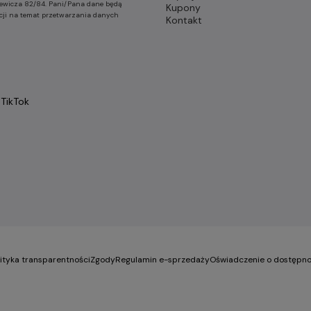
nkiewicza 82/84. Pani/Pana dane będą
Kupony
cji na temat przetwarzania danych
Kontakt
TikTok
lityka transparentności
Zgody
Regulamin e-sprzedaży
Oświadczenie o dostępno