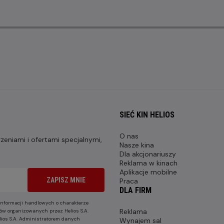
SIEĆ KIN HELIOS
O nas
eniami i ofertami specjalnymi,
Nasze kina
Dla akcjonariuszy
Reklama w kinach
Aplikacje mobilne
ZAPISZ MNIE
Praca
DLA FIRM
nformacji handlowych o charakterze
Reklama
ów organizowanych przez Helios S.A.
lios S.A. Administratorem danych
Wynajem sal