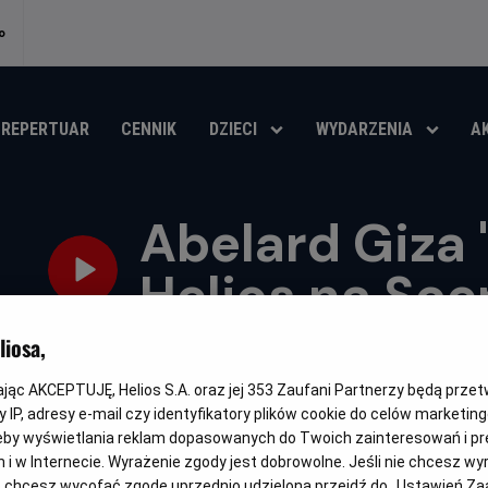
o
REPERTUAR
CENNIK
DZIECI
WYDARZENIA
A
Abelard Giza 
Helios na Sce
iosa,
Oryginalny
Gatunek
Minimaln
Abelard Giza "Wentyl" STAND UP
Stand-up
Od 15 lat
tytuł
wiek
kając AKCEPTUJĘ, Helios S.A. oraz jej
353
Zaufani Partnerzy będą prze
OBSERWUJ
 IP, adresy e-mail czy identyfikatory plików cookie do celów marketin
eby wyświetlania reklam dopasowanych do Twoich zainteresowań i pr
jach i w Internecie. Wyrażenie zgody jest dobrowolne. Jeśli nie chcesz w
ub chcesz wycofać zgodę uprzednio udzieloną przejdź do „Ustawień Z