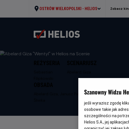
OSTRÓW WIELKOPOLSKI -
HELIOS
Zobacz kin
REŻYSERIA
SCENARIUSZ
Sebastian
Abelard Giza
Filipkowski
OBSADA
Szanowny Widzu Hel
Abelard Giza, Janusz Pietruszka, Kuba
Śliwka
jeśli wyrazisz zgodę kli
osobowe takie jak adresy
szczególności na potrz
Helios S.A., jej aplikac
ograniczyć jej zakres l