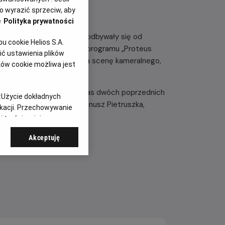
 wyrazić sprzeciw, aby
e
Polityka prywatności
 Gizy. Występy na żywo odbywały się od
 cookie Helios S.A.
daniu swojego pierwszego programu „Proteus
ć ustawienia plików
elard postanowił wrócić na scenę kameralnego,
ków cookie możliwa jest
zi.
o klubu. Podobnie jak podczas dwóch poprzednich
:
Użycie dokładnych
 komicy – Kuba Śliwka i Janusz Pietruszka,
ikacji. Przechowywanie
 podczas projekcji.
 treści, opinie
lko w kinach Helios.
Akceptuję