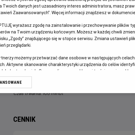
OPIS WYDARZENIA
 Twoich danych jest uzasadniony interes administratora, masz prawo
Ustawień Zaawansowanych”. Więcej informacji znajdziesz w dokumenci
WENTYL to siódmy solowy program stand-upowy Abelarda
PTUJĘ wyrażasz zgodę na zainstalowanie i przechowywanie plików typu
sierpnia 2024 roku do maja 2026 roku. Dziesięć lat po wy
tnerów na Twoim urządzeniu końcowym. Możesz w każdej chwili zmieni
Vulgaris”, zarejestrowanego w warszawskiej Harendzie, Ab
sku „Zgody” znajdującego się w stopce serwisu. Zmiana ustawień pli
klimatycznego miejsca. Wybór padł na legendarny KIJ w Łod
eń przeglądarki.
Nagranie programu odbyło się w pierwszej lokalizacji teg
artnerzy możemy przetwarzać dane osobowe w następujących celach
tras, również tym razem Abelardowi towarzyszyli znakomici
ch. Aktywne skanowanie charakterystyki urządzenia do celów identyf
których fragmenty występów będzie można zobaczyć także
 lub dostęp do nich. Spersonalizowane reklamy i treści, pomiar reklam i
sług.
Przygotuj się ponad 100 minut doskonałej zabawy!
Ty
WANSOWANE
erów
Czas trwania: 105 minut
CENNIK