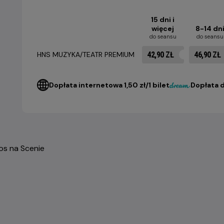
15 dni i
więcej
8-14 dn
do seansu
do seansu
42,90 ZŁ
46,90 ZŁ
HNS MUZYKA/TEATR PREMIUM
Dopłata internetowa 1,50 zł/1 bilet
Dopłata d