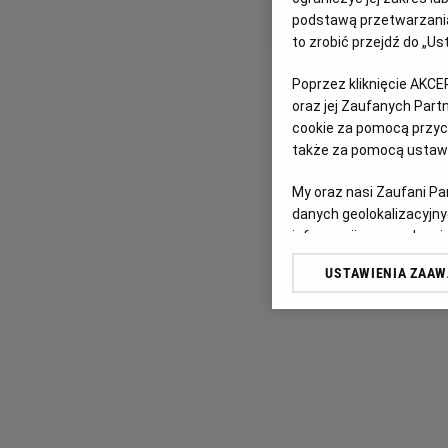
podstawą przetwarzania
to zrobić przejdź do „
Poprzez kliknięcie AKCE
oraz jej Zaufanych Par
cookie za pomocą przyci
także za pomocą ustawi
My oraz nasi Zaufani P
danych geolokalizacyjny
informacji na urządzeniu
odbiorców i ulepszanie u
USTAWIENIA ZAA
Lista Zaufanych Partn