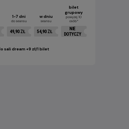
bilet
grupowy
i
1-7 dni
w dniu
powyżej 10
do seansu
seansu
osób*
NIE
49,90 ZŁ
54,90 ZŁ
DOTYCZY
o sali dream +9 zł/1 bilet