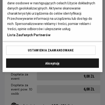
dane osobowe w następujących celach:
Użycie dokładnych
„Drugie życie” to zdobywca nagrody publiczności festiwalu
danych geolokalizacyjnych. Aktywne skanowanie
w Wenecji. W roli głównej zachwycająca Carmen Maura,
charakterystyki urządzenia do celów identyfikacji.
Przechowywanie informacji na urządzeniu lub dostęp do
ikona filmów Almodóvara.
nich. Spersonalizowane reklamy i treści, pomiar reklam i
treści, opinie odbiorców i ulepszanie usług.
Lista Zaufanych Partnerów
CENNIK
USTAWIENIA ZAAWANSOWANE
14 dni +
8-13 dni
4-7 dni
do seansu
do seansu
do seansu
Bilet Kina
Akceptuję
22,90 ZŁ
26,90 ZŁ
28,90 ZŁ
Kobiet
Dopłata za
9,00 ZŁ
event
Dopłata za
6,00 ZŁ
event pow. 10
osób