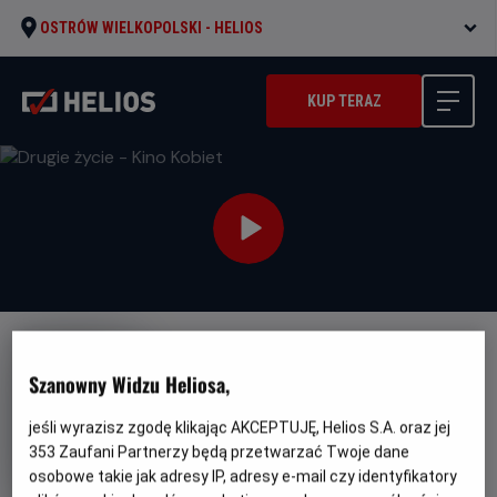
OSTRÓW WIELKOPOLSKI -
HELIOS
KUP TERAZ
Szanowny Widzu Heliosa,
jeśli wyrazisz zgodę klikając AKCEPTUJĘ, Helios S.A. oraz jej
Drugie życie - Kino Kobiet
353
Zaufani Partnerzy będą przetwarzać Twoje dane
osobowe takie jak adresy IP, adresy e-mail czy identyfikatory
Oryginalny
Gatunek
Minimal
Calle Malaga
Dramat / Romans
Od