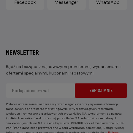
Facebook
Messenger
WhatsApp
NEWSLETTER
Bądź na bieżąco z najnowszymi premierami, wydarzeniami i
ofertami specjalnymi, kuponami rabatowymi
ZAPISZ MNIE
Podanie adresu e-mail oznacza wyrażenie zgody na otrzymywanie informacji
handlowych o charakterze marketingowym, w tym dotyczących repertuaru,
wydarzeń i konkursów organizowanych przez Helios S.A. wysyłanych za pomocą
środków komunikacji elektronicznej przez Helios S.A. Administratorem danych
osobowych jest Helios S.A. z siedzibą w Łodzi (90-318) przy ul. Sienkiewicza 82/84.
Pani/Pana dane będą przetwarzane w celu wykonania zamówionej usługi. Więcej
informacji na temat przetwarzania danych osobowych znajduje się w
Polityce