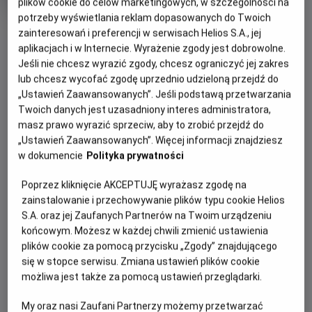
tytuł
wiek
15 lat
plików cookie do celów marketingowych, w szczególności na
Czas
176 min
potrzeby wyświetlania reklam dopasowanych do Twoich
trwania
7.1
OBSERWUJ
OCENA HELIOS
zainteresowań i preferencji w serwisach Helios S.A., jej
aplikacjach i w Internecie. Wyrażenie zgody jest dobrowolne.
Jeśli nie chcesz wyrazić zgody, chcesz ograniczyć jej zakres
WIĘCEJ SZCZEGÓŁÓW
lub chcesz wycofać zgodę uprzednio udzieloną przejdź do
REŻYSERIA
SCENARIUSZ
„Ustawień Zaawansowanych”. Jeśli podstawą przetwarzania
OPIS WYDARZENIA
Maryam Touzani
Maryam Touzani, Nabil
Twoich danych jest uzasadniony interes administratora,
Ayouch
masz prawo wyrazić sprzeciw, aby to zrobić przejdź do
OBSADA
Nigdy nie jest za późno, by zacząć od nowa. Emanujący
„Ustawień Zaawansowanych”. Więcej informacji znajdziesz
optymizmem i pogodą ducha portret dojrzałej kobiety,
Carmen Maura, Marta Etura, Ahmed Boulane
w dokumencie
Polityka prywatności
która robi wszystko, by ocalić swój dom i siebie.
Poprzez kliknięcie AKCEPTUJĘ wyrażasz zgodę na
María Ángeles od 40 lat mieszka w słonecznym
zainstalowanie i przechowywanie plików typu cookie Helios
apartamencie w marokańskim Tangerze. Gdy zostaje
S.A. oraz jej Zaufanych Partnerów na Twoim urządzeniu
zmuszona do jego opuszczenia, nie potrafi się z tym
końcowym. Możesz w każdej chwili zmienić ustawienia
pogodzić. To, co początkowo wydaje się bolesną
plików cookie za pomocą przycisku „Zgody” znajdującego
koniecznością, nieoczekiwanie staje się jednak nowym
się w stopce serwisu. Zmiana ustawień plików cookie
początkiem. W życiu Marii Ángeles pojawia się miejsce
możliwa jest także za pomocą ustawień przeglądarki.
zarówno na nowych przyjaciół, jak i na niespodziewaną
My oraz nasi Zaufani Partnerzy możemy przetwarzać
miłość.