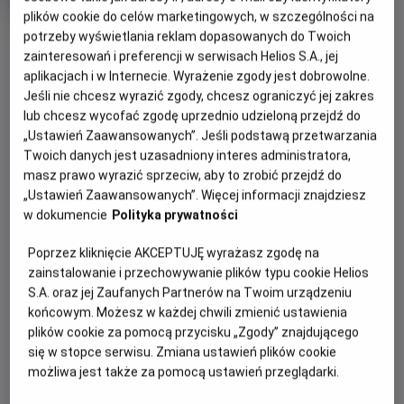
Oryginalny
Gatunek
Minimalny
Kōkaku Kidōtai
Anime
Od 15 lat
plików cookie do celów marketingowych, w szczególności na
tytuł
Czas
wiek
93 min
potrzeby wyświetlania reklam dopasowanych do Twoich
OBSERWUJ
trwania
zainteresowań i preferencji w serwisach Helios S.A., jej
aplikacjach i w Internecie. Wyrażenie zgody jest dobrowolne.
Jeśli nie chcesz wyrazić zgody, chcesz ograniczyć jej zakres
WIĘCEJ SZCZEGÓŁÓW
REŻYSERIA
SCENARIUSZ
lub chcesz wycofać zgodę uprzednio udzieloną przejdź do
OPIS WYDARZENIA
Mamoru Oshii
Kazunori Itô
„Ustawień Zaawansowanych”. Jeśli podstawą przetwarzania
OBSADA
Twoich danych jest uzasadniony interes administratora,
Gdy cyborg Major Motoko Kusanagi z Sekcji 9 rusza tropem
Atsuko Tanaka, Akio Ôtsuka, Kôichi Yamadera, Yutaka Nakano,
masz prawo wyrazić sprzeciw, aby to zrobić przejdź do
hakera znanego jako Władca Marionetek, kryminalna intryga
Tamio Ôki
„Ustawień Zaawansowanych”. Więcej informacji znajdziesz
szybko zamienia się w fascynującą opowieść o tożsamości
w dokumencie
Polityka prywatności
i świadomości. Pojawiają się filozoficzne pytania: co
Poprzez kliknięcie AKCEPTUJĘ wyrażasz zgodę na
właściwie czyni nas ludźmi? I czy(m) jest „duch w
zainstalowanie i przechowywanie plików typu cookie Helios
skorupie”?
S.A. oraz jej Zaufanych Partnerów na Twoim urządzeniu
„Ghost in the Shell” to zarazem estetyczny majstersztyk:
końcowym. Możesz w każdej chwili zmienić ustawienia
plików cookie za pomocą przycisku „Zgody” znajdującego
ukazane z rozmachem neonowe panoramy Neo Tokio,
się w stopce serwisu. Zmiana ustawień plików cookie
hipnotyzująca animacja i klimat cyberpunku. Do tego
możliwa jest także za pomocą ustawień przeglądarki.
wspaniała ścieżka dźwiękowa, dzięki której Kenji Kawaii
nadał futurystycznej historii niemal mistyczny wymiar. Film