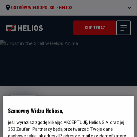
OSTRÓW WIELKOPOLSKI -
HELIOS
KUP TERAZ
Szanowny Widzu Heliosa,
Ghost in the Shell w Helios
jeśli wyrazisz zgodę klikając AKCEPTUJĘ, Helios S.A. oraz jej
353
Zaufani Partnerzy będą przetwarzać Twoje dane
Anime
osobowe takie jak adresy IP, adresy e-mail czy identyfikatory