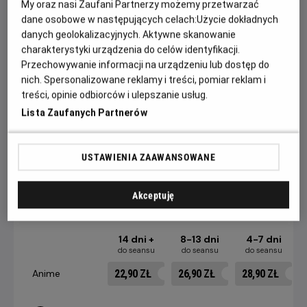
My oraz nasi Zaufani Partnerzy możemy przetwarzać
nie tylko zrewolucjonizował animację, ale też na trwałe
dane osobowe w następujących celach:
Użycie dokładnych
wpłynął na kino science fiction i popkulturę XXI wieku.
danych geolokalizacyjnych. Aktywne skanowanie
Zainspirował nie tylko „Matrixa” czy „Avatara”, ale też serie
charakterystyki urządzenia do celów identyfikacji.
gier Metal Gear Solid oraz Deus Ex.
Przechowywanie informacji na urządzeniu lub dostęp do
nich. Spersonalizowane reklamy i treści, pomiar reklam i
WIDZOWIE POKAZÓW W RAMACH PROJEKTU HELIOS
treści, opinie odbiorców i ulepszanie usług.
ANIME OTRZYMAJĄ SPECJALNĄ POCZTÓWKĘ Z KADREM
Lista Zaufanych Partnerów
FILMOWYM. OFERTA WAŻNA DO WYCZERPANIA
ZAPASÓW!
USTAWIENIA ZAAWANSOWANE
CENNIK
Akceptuję
14 dni +
8-13 dni
4-7 dni
do seansu
do seansu
do seansu
22,90 ZŁ
26,90 ZŁ
28,90 ZŁ
Anime