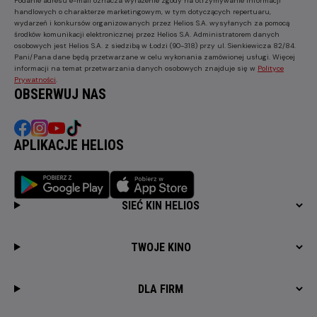
Podanie adresu e-mail oznacza wyrażenie zgody na otrzymywanie informacji
handlowych o charakterze marketingowym, w tym dotyczących repertuaru,
wydarzeń i konkursów organizowanych przez Helios S.A. wysyłanych za pomocą
środków komunikacji elektronicznej przez Helios S.A. Administratorem danych
osobowych jest Helios S.A. z siedzibą w Łodzi (90-318) przy ul. Sienkiewicza 82/84.
Pani/Pana dane będą przetwarzane w celu wykonania zamówionej usługi. Więcej
informacji na temat przetwarzania danych osobowych znajduje się w
Polityce
Prywatności
.
OBSERWUJ NAS
APLIKACJE HELIOS
SIEĆ KIN HELIOS
TWOJE KINO
DLA FIRM