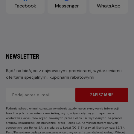
Facebook
Messenger
WhatsApp
NEWSLETTER
Bądź na bieżąco z najnowszymi premierami, wydarzeniami i
ofertami specjalnymi, kuponami rabatowymi
ZAPISZ MNIE
Podanie adresu e-mail oznacza wyrażenie zgody na otrzymywanie informacji
handlowych o charakterze marketingowym, w tym dotyczących repertuaru,
wydarzeń i konkursów organizowanych przez Helios S.A. wysyłanych za pomocą
środków komunikacji elektronicznej przez Helios S.A. Administratorem danych
osobowych jest Helios S.A. z siedzibą w Łodzi (90-318) przy ul. Sienkiewicza 82/84.
Pani/Pana dane będą przetwarzane w celu wykonania zamówionej usługi. Więcej