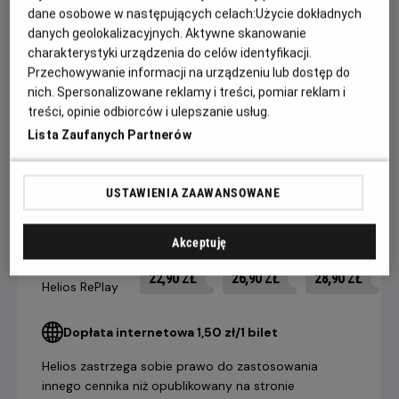
dane osobowe w następujących celach:
Użycie dokładnych
Overlook, dokąd przenosi się wraz z żoną (Shelley Duvall) i
danych geolokalizacyjnych. Aktywne skanowanie
synem (Danny Lloyd). Torrance nigdy tam wcześniej nie był
charakterystyki urządzenia do celów identyfikacji.
- a może jest inaczej? Odpowiedź na to pytanie przynosi
Przechowywanie informacji na urządzeniu lub dostęp do
mrożący krew w żyłach finał, w którym poznajemy
nich. Spersonalizowane reklamy i treści, pomiar reklam i
niesamowitą tajemnicę hotelu Overlook.
treści, opinie odbiorców i ulepszanie usług.
Lista Zaufanych Partnerów
CENNIK
USTAWIENIA ZAAWANSOWANE
14 dni +
8-13 dni
4-7 dni
Akceptuję
do seansu
do seansu
do seansu
Bilet na seans
22,90 ZŁ
26,90 ZŁ
28,90 ZŁ
Helios RePlay
Dopłata internetowa 1,50 zł/1 bilet
Helios zastrzega sobie prawo do zastosowania
innego cennika niż opublikowany na stronie