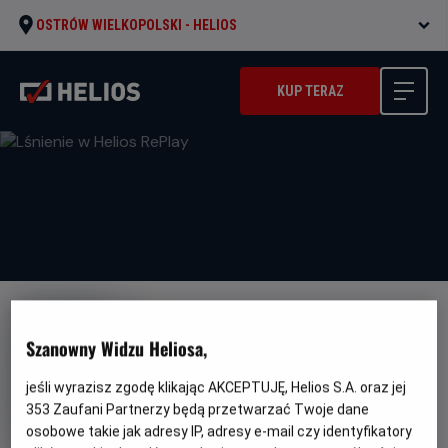
OSTRÓW WIELKOPOLSKI -
HELIOS
KUP TERAZ
Szanowny Widzu Heliosa,
jeśli wyrazisz zgodę klikając AKCEPTUJĘ, Helios S.A. oraz jej
Lśnienie w Helios RePlay
353
Zaufani Partnerzy będą przetwarzać Twoje dane
osobowe takie jak adresy IP, adresy e-mail czy identyfikatory
Oryginalny
Gatunek
Minimalny
The Shining
Horror
Od 15 lat