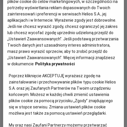
tytuł
Czas
wiek
154 min
plików cookie do celów marketingowych, w szczególności na
trwania
potrzeby wyświetlania reklam dopasowanych do Twoich
OBSERWUJ
zainteresowań i preferencji w serwisach Helios S.A., jej
aplikacjach i w Internecie. Wyrażenie zgody jest dobrowolne.
Jeśli nie chcesz wyrazić zgody, chcesz ograniczyć jej zakres
WIĘCEJ SZCZEGÓŁÓW
REŻYSERIA
SCENARIUSZ
lub chcesz wycofać zgodę uprzednio udzieloną przejdź do
OPIS WYDARZENIA
„Ustawień Zaawansowanych”. Jeśli podstawą przetwarzania
Stanley Kubrick
Stanley Kubrick, Diane
Twoich danych jest uzasadniony interes administratora,
Johnson
masz prawo wyrazić sprzeciw, aby to zrobić przejdź do
OBSADA
Spróbuj odpowiedzieć sobie na pytanie, czego boisz się
„Ustawień Zaawansowanych”. Więcej informacji znajdziesz
najbardziej: potworów z kosmosu? Zabójczego wirusa? A
Danny Lloyd, Shelley Duvall, Jack Nicholson
w dokumencie
Polityka prywatności
może tego, że pewnego dnia ktoś z twoich bliskich - ktoś,
kto powinien strzec cię i kochać - nagle postanowi cię
Poprzez kliknięcie AKCEPTUJĘ wyrażasz zgodę na
zabić?
zainstalowanie i przechowywanie plików typu cookie Helios
S.A. oraz jej Zaufanych Partnerów na Twoim urządzeniu
Lśnienie to ekranizacja bestsellerowej powieści Stephena
końcowym. Możesz w każdej chwili zmienić ustawienia
Kinga, którą uznano za arcydzieło filmu grozy. Pod
plików cookie za pomocą przycisku „Zgody” znajdującego
kierunkiem reżysera Stanleya Kubricka Jack Nicholson
się w stopce serwisu. Zmiana ustawień plików cookie
stworzył niezapomnianą kreację w roli Jacka Torrance’a,
możliwa jest także za pomocą ustawień przeglądarki.
początkującego pisarza, który przyjmuje posadę
My oraz nasi Zaufani Partnerzy możemy przetwarzać
zimowego stróża w odciętym od Świata eleganckim hotelu