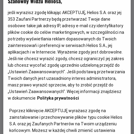
Szanowny Widzu Heliosa,
jeśli wyrazisz zgodę klikając AKCEPTUJĘ, Helios S.A. oraz jej
353
Zaufani Partnerzy będą przetwarzać Twoje dane
osobowe takie jak adresy IP, adresy e-mail czy identyfikatory
plików cookie do celów marketingowych, w szczególności na
potrzeby wyświetlania reklam dopasowanych do Twoich
zainteresowań i preferencji w serwisach Helios S.A., jej
aplikacjach i w Internecie. Wyrażenie zgody jest dobrowolne.
Jeśli nie chcesz wyrazić zgody, chcesz ograniczyć jej zakres
Psi Patrol i dinozaury - nie przegap!
lub chcesz wycofać zgodę uprzednio udzieloną przejdź do
„Ustawień Zaawansowanych”. Jeśli podstawą przetwarzania
Dołącz do dzielnych bohaterów Psiego Patrolu w ich
Twoich danych jest uzasadniony interes administratora,
największej misji ratunkowej w historii.
masz prawo wyrazić sprzeciw, aby to zrobić przejdź do
„Ustawień Zaawansowanych”. Więcej informacji znajdziesz
Czytaj więcej
w dokumencie
Polityka prywatności
Poprzez kliknięcie AKCEPTUJĘ wyrażasz zgodę na
zainstalowanie i przechowywanie plików typu cookie Helios
S.A. oraz jej Zaufanych Partnerów na Twoim urządzeniu
końcowym. Możesz w każdej chwili zmienić ustawienia