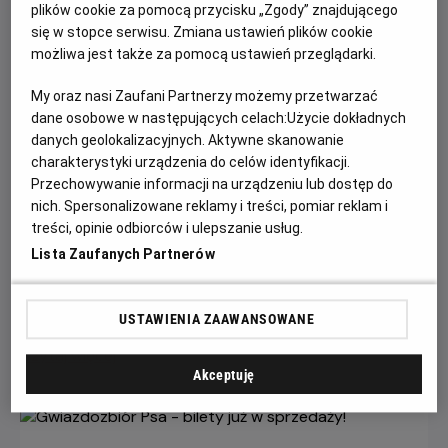
plików cookie za pomocą przycisku „Zgody” znajdującego
się w stopce serwisu. Zmiana ustawień plików cookie
możliwa jest także za pomocą ustawień przeglądarki.
My oraz nasi Zaufani Partnerzy możemy przetwarzać
dane osobowe w następujących celach:
Użycie dokładnych
danych geolokalizacyjnych. Aktywne skanowanie
charakterystyki urządzenia do celów identyfikacji.
Przechowywanie informacji na urządzeniu lub dostęp do
Każde miasto ma swojego Spider-Mana –
nich. Spersonalizowane reklamy i treści, pomiar reklam i
KONKURS!
treści, opinie odbiorców i ulepszanie usług.
Lista Zaufanych Partnerów
Z okazji premiery filmu „Spider-Man: Całkiem nowy dzień”
chcemy udowodnić, że każdy z nas może zostać Spider-
Manem w swoim otoczeniu.
USTAWIENIA ZAAWANSOWANE
Czytaj więcej
Akceptuję