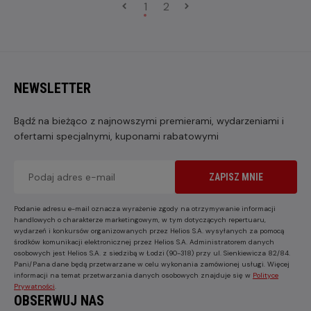
1
2
NEWSLETTER
Bądź na bieżąco z najnowszymi premierami, wydarzeniami i
ofertami specjalnymi, kuponami rabatowymi
ZAPISZ MNIE
Podanie adresu e-mail oznacza wyrażenie zgody na otrzymywanie informacji
handlowych o charakterze marketingowym, w tym dotyczących repertuaru,
wydarzeń i konkursów organizowanych przez Helios S.A. wysyłanych za pomocą
środków komunikacji elektronicznej przez Helios S.A. Administratorem danych
osobowych jest Helios S.A. z siedzibą w Łodzi (90-318) przy ul. Sienkiewicza 82/84.
Pani/Pana dane będą przetwarzane w celu wykonania zamówionej usługi. Więcej
informacji na temat przetwarzania danych osobowych znajduje się w
Polityce
Prywatności
.
OBSERWUJ NAS