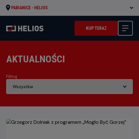
PABIANICE -
HELIOS
KUP TERAZ
AKTUALNOŚCI
Filtruj