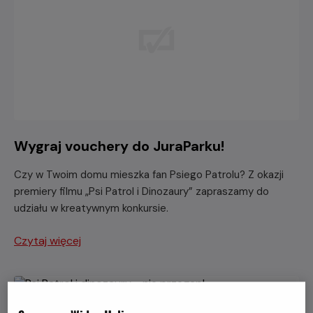
Wygraj vouchery do JuraParku!
Czy w Twoim domu mieszka fan Psiego Patrolu? Z okazji
premiery filmu „Psi Patrol i Dinozaury” zapraszamy do
udziału w kreatywnym konkursie.
Czytaj więcej