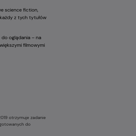
 science fiction,
każdy z tych tytułów
e do oglądania – na
jwiększymi filmowymi
2019 otrzymuje zadanie
zygotowanych do