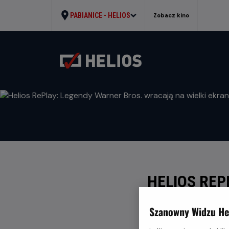
PABIANICE -
HELIOS
Zobacz kino
HELIOS REP
WIELKI EKR
Szanowny Widzu Hel
WRÓĆ DO AKTUALNO