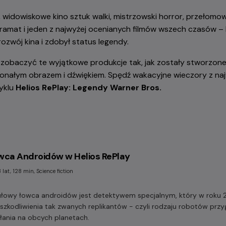
widowiskowe kino sztuk walki, mistrzowski horror, przełomowe
amat i jeden z najwyżej ocenianych filmów wszech czasów – 
rozwój kina i zdobył status legendy.
y zobaczyć te wyjątkowe produkcje tak, jak zostały stworzon
konałym obrazem i dźwiękiem. Spędź wakacyjne wieczory z na
yklu
Helios RePlay: Legendy Warner Bros.
wca Androidów w Helios RePlay
 lat, 128 min, Science fiction
ułowy łowca androidów jest detektywem specjalnym, który w roku 
eszkodliwienia tak zwanych replikantów - czyli rodzaju robotów pr
ałania na obcych planetach.