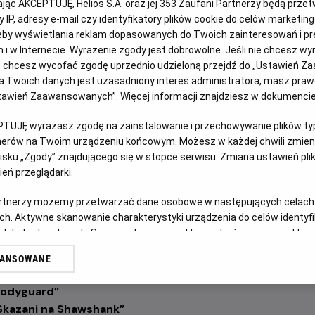
kając AKCEPTUJĘ, Helios S.A. oraz jej
353
Zaufani Partnerzy będą prze
 IP, adresy e-mail czy identyfikatory plików cookie do celów marketin
eby wyświetlania reklam dopasowanych do Twoich zainteresowań i pr
 wszystkich miłośników kina na wyjątkową podróż przez histo
jach i w Internecie. Wyrażenie zgody jest dobrowolne. Jeśli nie chcesz w
ay
przygotowaliśmy specjalną wakacyjną odsłonę pod hasłe
ub chcesz wycofać zgodę uprzednio udzieloną przejdź do „Ustawień Z
pniu na ekranach kin Helios zagości sześć ponadczasowych prod
 Twoich danych jest uzasadniony interes administratora, masz prawo
i światowej kinematografii.
Ustawień Zaawansowanych”. Więcej informacji znajdziesz w dokumenci
azja, by ponownie przeżyć emocje towarzyszące kultowym se
PTUJĘ wyrażasz zgodę na zainstalowanie i przechowywanie plików typu
lepszym możliwym wydaniu – na wielkim kinowym ekranie. Co w
tnerów na Twoim urządzeniu końcowym. Możesz w każdej chwili zmieni
w nigdy wcześniej nie była szeroko dostępna w polskich kina
sku „Zgody” znajdującego się w stopce serwisu. Zmiana ustawień pli
eń przeglądarki.
wsza szansa, aby zobaczyć je właśnie w kinie. W repertuarz
” znalazły się:
artnerzy możemy przetwarzać dane osobowe w następujących celach
ch. Aktywne skanowanie charakterystyki urządzenia do celów identyf
ablanca”
 lub dostęp do nich. Spersonalizowane reklamy i treści, pomiar reklam i
jście smoka”
sług.
śnienie”
WANSOWANE
erów
owca androidów
”
„Bodyguard”
„Skazani na Shawshank”