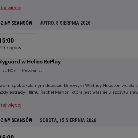
taj więcej
ZINY SEANSÓW
JUTRO, 8 SIERPNIA 2026
RO,
15:00
RPNIA
2D, napisy
6
yguard w Helios RePlay
3 lat, 140 min, Melodramat
woim spektakularnym debiucie filmowym Whitney Houston wciela się
zdy estrady i filmu, Rachel Marron, która jest właśnie u szczytu sław
taj więcej
ZINY SEANSÓW
SOBOTA, 15 SIERPNIA 2026
OTA,
15:00