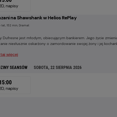
RPNIA
2D, napisy
6
zani na Shawshank w Helios RePlay
 lat, 152 min, Dramat
y Dufresne jest młodym, obiecującym bankierem. Jego życie zmienia 
anie niesłusznie oskarżony o zamordowanie swojej żony i jej kochan
taj więcej
ZINY SEANSÓW
SOBOTA, 22 SIERPNIA 2026
OTA,
15:00
RPNIA
2D, napisy
6