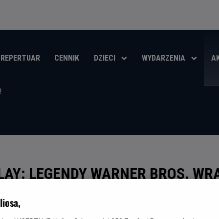
REPERTUAR
CENNIK
DZIECI
WYDARZENIA
A
LAY: LEGENDY WARNER BROS. WR
AN!
iosa,
ŚCI