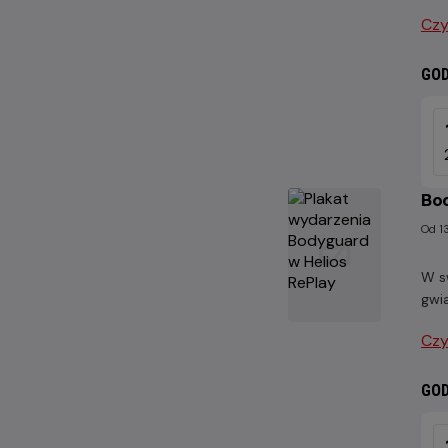
Czy
GOD
JUT
8
SIE
202
Bod
Od 1
W s
gwia
Czy
GOD
SOB
15