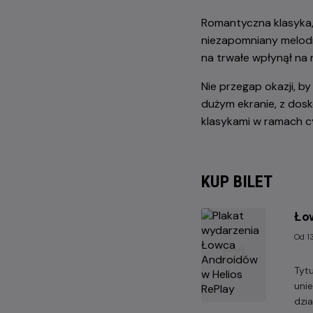
Romantyczna klasyka, 
niezapomniany melodr
na trwałe wpłynął na 
Nie przegap okazji, b
dużym ekranie, z dos
klasykami w ramach c
KUP BILET
Ło
Od 13
Tyt
uni
dzi