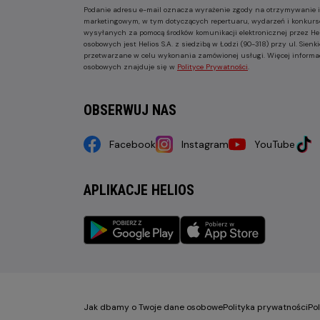
Podanie adresu e-mail oznacza wyrażenie zgody na otrzymywanie i
marketingowym, w tym dotyczących repertuaru, wydarzeń i konkurs
wysyłanych za pomocą środków komunikacji elektronicznej przez He
osobowych jest Helios S.A. z siedzibą w Łodzi (90-318) przy ul. Sie
przetwarzane w celu wykonania zamówionej usługi. Więcej informa
osobowych znajduje się w
Polityce Prywatności
.
OBSERWUJ NAS
Facebook
Instagram
YouTube
APLIKACJE HELIOS
Jak dbamy o Twoje dane osobowe
Polityka prywatności
Po