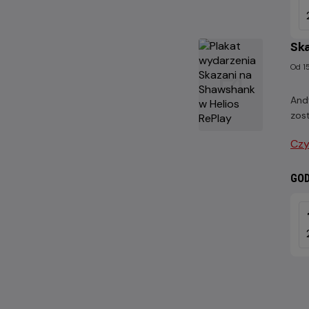
SIE
202
Ska
Od 15
And
zost
Czy
GOD
SOB
22
SIE
202