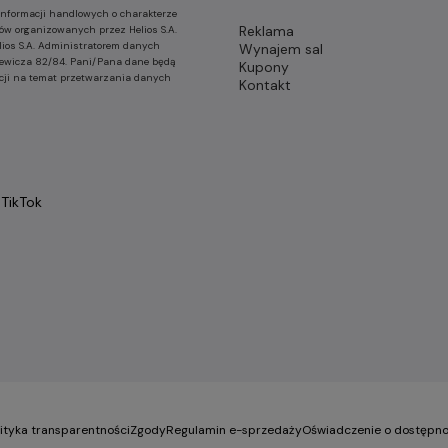
nformacji handlowych o charakterze
Reklama
ów organizowanych przez Helios S.A.
lios S.A. Administratorem danych
Wynajem sal
nkiewicza 82/84. Pani/Pana dane będą
Kupony
cji na temat przetwarzania danych
Kontakt
TikTok
lityka transparentności
Zgody
Regulamin e-sprzedaży
Oświadczenie o dostępno