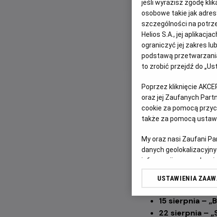
jeśli wyrazisz zgodę kli
osobowe takie jak adresy
szczególności na potrz
Tego lata zapraszamy
Helios S.A., jej aplikac
projektu
Helios RePl
ograniczyć jej zakres l
Bros.”
.
W lipcu i sier
podstawą przetwarzania
zapisały się w histori
to zrobić przejdź do „
To niepowtarzalna ok
Poprzez kliknięcie AKCE
po raz pierwszy w naj
oraz jej Zaufanych Par
prezentowanych tytułó
cookie za pomocą przyci
także za pomocą ustawi
widzów będzie to pier
„Legendy Warner Bros.
My oraz nasi Zaufani P
danych geolokalizacyjny
18 lipca – „Cas
informacji na urządzeniu
25 lipca – „We
odbiorców i ulepszanie u
1 sierpnia – „L
USTAWIENIA ZAA
Lista Zaufanych Partn
8 sierpnia – „
Ł
15 sierpnia – 
22 sierpnia – 