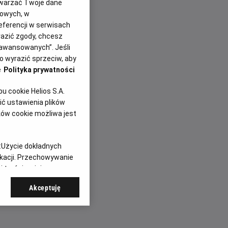
twarzać Twoje dane
gowych, w
eferencji w serwisach
rię filmu. W ramach
yrazić zgody, chcesz
m
„Legendy Warner
aawansowanych”. Jeśli
ukcji, które na stałe
 wyrazić sprzeciw, aby
e
Polityka prywatności
ansom lub odkryć je
 cookie Helios S.A.
ięcej, część
ć ustawienia plików
ch, dlatego dla wielu
ków cookie możliwa jest
e wakacyjnego cyklu
:
Użycie dokładnych
ikacji. Przechowywanie
 treści, opinie
Akceptuję