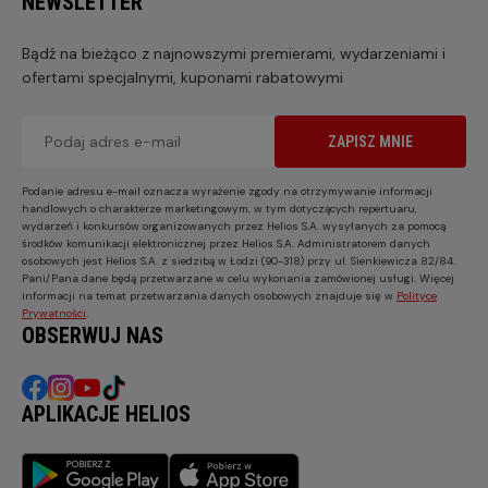
NEWSLETTER
Bądź na bieżąco z najnowszymi premierami, wydarzeniami i
ofertami specjalnymi, kuponami rabatowymi
ZAPISZ MNIE
Podanie adresu e-mail oznacza wyrażenie zgody na otrzymywanie informacji
handlowych o charakterze marketingowym, w tym dotyczących repertuaru,
wydarzeń i konkursów organizowanych przez Helios S.A. wysyłanych za pomocą
środków komunikacji elektronicznej przez Helios S.A. Administratorem danych
osobowych jest Helios S.A. z siedzibą w Łodzi (90-318) przy ul. Sienkiewicza 82/84.
Pani/Pana dane będą przetwarzane w celu wykonania zamówionej usługi. Więcej
informacji na temat przetwarzania danych osobowych znajduje się w
Polityce
Prywatności
.
OBSERWUJ NAS
APLIKACJE HELIOS