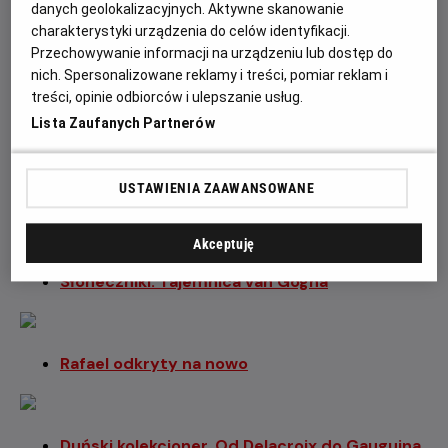
danych geolokalizacyjnych. Aktywne skanowanie
charakterystyki urządzenia do celów identyfikacji.
Młody Picasso
Przechowywanie informacji na urządzeniu lub dostęp do
nich. Spersonalizowane reklamy i treści, pomiar reklam i
treści, opinie odbiorców i ulepszanie usług.
Leonardo. Dzieła wszystkie
Lista Zaufanych Partnerów
USTAWIENIA ZAAWANSOWANE
Degas. Umiłowanie perfekcji
Akceptuję
Słoneczniki. Tajemnica van Gogha
Rafael odkryty na nowo
Duński kolekcjoner. Od Delacroix do Gauguina