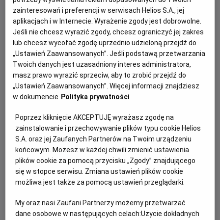
galerii sztuki czy obejrzenia najsłynniejszych sztuk
zainteresowań i preferencji w serwisach Helios S.A., jej
teatralnych - a to wszystko na wielkim, kinowym
aplikacjach i w Internecie. Wyrażenie zgody jest dobrowolne.
ekranie!
Jeśli nie chcesz wyrazić zgody, chcesz ograniczyć jej zakres
lub chcesz wycofać zgodę uprzednio udzieloną przejdź do
W projekcie pojawiać się będą opery, teatry, balety
„Ustawień Zaawansowanych”. Jeśli podstawą przetwarzania
oraz filmy dokumentalne o malarzach, muzykach. To
Twoich danych jest uzasadniony interes administratora,
propozycje dla najstarszych klas szkół podstawowych
masz prawo wyrazić sprzeciw, aby to zrobić przejdź do
oraz ponadpodstawowych jak i szkół muzycznych oraz
„Ustawień Zaawansowanych”. Więcej informacji znajdziesz
plastycznych.
w dokumencie
Polityka prywatności
Vermeer – Blisko mistrza
Poprzez kliknięcie AKCEPTUJĘ wyrażasz zgodę na
zainstalowanie i przechowywanie plików typu cookie Helios
S.A. oraz jej Zaufanych Partnerów na Twoim urządzeniu
końcowym. Możesz w każdej chwili zmienić ustawienia
Goya – Śladami mistrza
plików cookie za pomocą przycisku „Zgody” znajdującego
się w stopce serwisu. Zmiana ustawień plików cookie
możliwa jest także za pomocą ustawień przeglądarki.
Hopper. Amerykańska love story
My oraz nasi Zaufani Partnerzy możemy przetwarzać
dane osobowe w następujących celach:
Użycie dokładnych