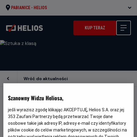
PABIANICE -
HELIOS
KUP TERAZ
Wróć do aktualności
Szanowny Widzu Heliosa,
SZTUKA Z KLASĄ
jeśli wyrazisz zgodę klikając AKCEPTUJĘ, Helios S.A. oraz jej
353
Zaufani Partnerzy będą przetwarzać Twoje dane
To wspaniała okazja do poznania wybitnych
osobowe takie jak adresy IP, adresy e-mail czy identyfikatory
plików cookie do celów marketingowych, w szczególności na
artystów, spaceru po wystawach największych
potrzeby wyświetlania reklam dopasowanych do Twoich