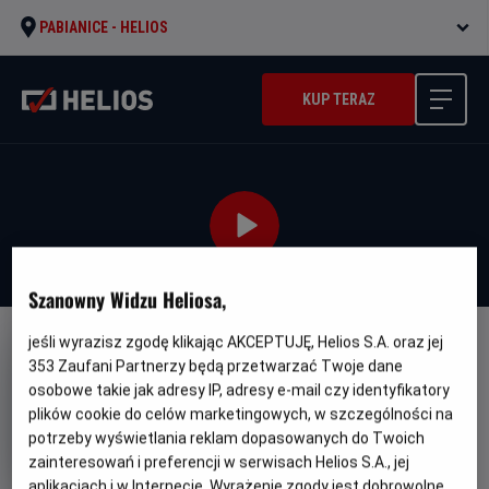
PABIANICE -
HELIOS
KUP TERAZ
Szanowny Widzu Heliosa,
jeśli wyrazisz zgodę klikając AKCEPTUJĘ, Helios S.A. oraz jej
DUBBING
WERSJA JĘZYKOWA UA
353
Zaufani Partnerzy będą przetwarzać Twoje dane
Enkanto: Svit Mahiyi - UA
osobowe takie jak adresy IP, adresy e-mail czy identyfikatory
plików cookie do celów marketingowych, w szczególności na
Oryginalny
Gatunek
Min
Encanto
Animowany / Przygodowy
potrzeby wyświetlania reklam dopasowanych do Twoich
tytuł
wie
Od 7 lat
Czas
Kraj
zainteresowań i preferencji w serwisach Helios S.A., jej
110 min
USA (2021)
trwania
i
7.2
aplikacjach i w Internecie. Wyrażenie zgody jest dobrowolne.