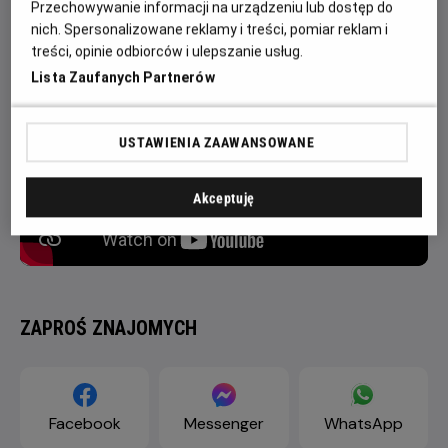
Przechowywanie informacji na urządzeniu lub dostęp do
порятунок містечка.
nich. Spersonalizowane reklamy i treści, pomiar reklam i
treści, opinie odbiorców i ulepszanie usług.
Lista Zaufanych Partnerów
USTAWIENIA ZAAWANSOWANE
Akceptuję
ZAPROŚ ZNAJOMYCH
Facebook
Messenger
WhatsApp