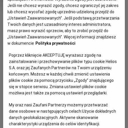
OCENA HELIOS
rok
Jeśli nie chcesz wyrazić zgody, chcesz ograniczyć jej zakres
produkcji
OBSERWUJ
lub chcesz wycofać zgodę uprzednio udzieloną przejdź do
„Ustawień Zaawansowanych”. Jeśli podstawą przetwarzania
Twoich danych jest uzasadniony interes administratora,
masz prawo wyrazić sprzeciw, aby to zrobić przejdź do
WIĘCEJ SZCZEGÓŁÓW
PREMIERA
„Ustawień Zaawansowanych”. Więcej informacji znajdziesz
26 listopada 2021
w dokumencie
Polityka prywatności
REŻYSERIA
SCENARIUSZ
OPIS FILMU
Байрон Говард, Чаріс
Чаріс Кастро Сміт, Джаред
Poprzez kliknięcie AKCEPTUJĘ wyrażasz zgodę na
Кастро Сміт, Джаред Буш
Буш
zainstalowanie i przechowywanie plików typu cookie Helios
Нова анімація «Енканто: Світ магії» від Walt Disney
S.A. oraz jej Zaufanych Partnerów na Twoim urządzeniu
Animation Studios розповідає історію про незвичайну
końcowym. Możesz w każdej chwili zmienić ustawienia
родину Мадриґаль. Вони живуть у чарівному будиночку,
plików cookie za pomocą przycisku „Zgody” znajdującego
захованому в горах Колумбії, у жвавому містечку під
się w stopce serwisu. Zmiana ustawień plików cookie
назвою Енканто. Магія Енканто благословила кожну
możliwa jest także za pomocą ustawień przeglądarki.
дитину в родині унікальним подарунком: від суперсили до
дару зцілення. Кожну дитину…окрім Мірабель. Однак, коли
My oraz nasi Zaufani Partnerzy możemy przetwarzać
дівчина з’ясовує, що магії Енканто загрожує небезпека,
dane osobowe w następujących celach:
Użycie dokładnych
Мірабель вирішує, що саме вона, єдина звичайна дитина
danych geolokalizacyjnych. Aktywne skanowanie
родини Мадриґаль, має стати останньою надією на
charakterystyki urządzenia do celów identyfikacji.