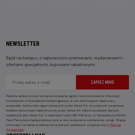
NEWSLETTER
Bądź na bieżąco z najnowszymi premierami, wydarzeniami i
ofertami specjalnymi, kuponami rabatowymi
ZAPISZ MNIE
Podanie adresu e-mail oznacza wyrażenie zgody na otrzymywanie informacji
handlowych o charakterze marketingowym, w tym dotyczących repertuaru,
wydarzeń i konkursów organizowanych przez Helios S.A. wysyłanych za pomocą
środków komunikacji elektronicznej przez Helios S.A. Administratorem danych
osobowych jest Helios S.A. z siedzibą w Łodzi (90-318) przy ul. Sienkiewicza 82/84.
Pani/Pana dane będą przetwarzane w celu wykonania zamówionej usługi. Więcej
informacji na temat przetwarzania danych osobowych znajduje się w
Polityce
Prywatności
.