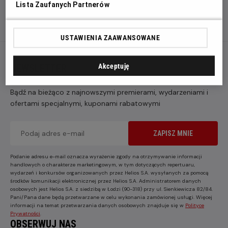
Lista Zaufanych Partnerów
USTAWIENIA ZAAWANSOWANE
NEWSLETTER
Akceptuję
Bądź na bieżąco z najnowszymi premierami, wydarzeniami i
ofertami specjalnymi, kuponami rabatowymi
ZAPISZ MNIE
Podanie adresu e-mail oznacza wyrażenie zgody na otrzymywanie informacji
handlowych o charakterze marketingowym, w tym dotyczących repertuaru,
wydarzeń i konkursów organizowanych przez Helios S.A. wysyłanych za pomocą
środków komunikacji elektronicznej przez Helios S.A. Administratorem danych
osobowych jest Helios S.A. z siedzibą w Łodzi (90-318) przy ul. Sienkiewicza 82/84.
Pani/Pana dane będą przetwarzane w celu wykonania zamówionej usługi. Więcej
informacji na temat przetwarzania danych osobowych znajduje się w
Polityce
Prywatności
.
OBSERWUJ NAS