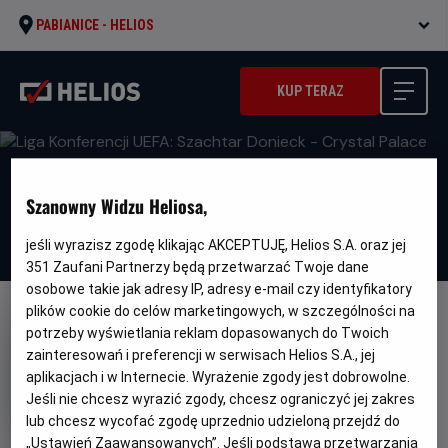
PABIANICE -
HELIOS
KUP TERAZ
Szanowny Widzu Heliosa,
jeśli wyrazisz zgodę klikając AKCEPTUJĘ, Helios S.A. oraz jej
351
Zaufani Partnerzy będą przetwarzać Twoje dane
osobowe takie jak adresy IP, adresy e-mail czy identyfikatory
plików cookie do celów marketingowych, w szczególności na
FILM POLSKI
potrzeby wyświetlania reklam dopasowanych do Twoich
Liga Konferencji UEFA: Szachtar
zainteresowań i preferencji w serwisach Helios S.A., jej
aplikacjach i w Internecie. Wyrażenie zgody jest dobrowolne.
Donieck - Crystal Palace
Jeśli nie chcesz wyrazić zgody, chcesz ograniczyć jej zakres
Gatunek
Sportowy
lub chcesz wycofać zgodę uprzednio udzieloną przejdź do
Czas
Kraj
150 min
Polska
„Ustawień Zaawansowanych”. Jeśli podstawą przetwarzania