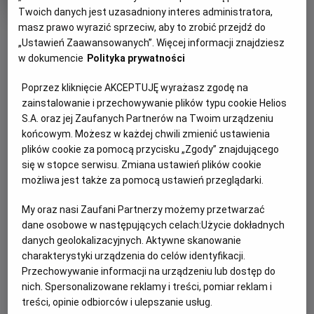
trwania
i
Twoich danych jest uzasadniony interes administratora,
rok
produkcji
masz prawo wyrazić sprzeciw, aby to zrobić przejdź do
OBSERWUJ
„Ustawień Zaawansowanych”. Więcej informacji znajdziesz
w dokumencie
Polityka prywatności
WIĘCEJ SZCZEGÓŁÓW
PREMIERA
Poprzez kliknięcie AKCEPTUJĘ wyrażasz zgodę na
30 kwietnia 2026
zainstalowanie i przechowywanie plików typu cookie Helios
OPIS FILMU
S.A. oraz jej Zaufanych Partnerów na Twoim urządzeniu
końcowym. Możesz w każdej chwili zmienić ustawienia
plików cookie za pomocą przycisku „Zgody” znajdującego
Transmisja meczu Szachtar Donieck - Crystal Palace w
się w stopce serwisu. Zmiana ustawień plików cookie
ramach rozgrywek Ligi Konferencji UEFA.
możliwa jest także za pomocą ustawień przeglądarki.
My oraz nasi Zaufani Partnerzy możemy przetwarzać
ZAPROŚ ZNAJOMYCH
dane osobowe w następujących celach:
Użycie dokładnych
danych geolokalizacyjnych. Aktywne skanowanie
charakterystyki urządzenia do celów identyfikacji.
Przechowywanie informacji na urządzeniu lub dostęp do
nich. Spersonalizowane reklamy i treści, pomiar reklam i
Facebook
Messenger
WhatsApp
treści, opinie odbiorców i ulepszanie usług.