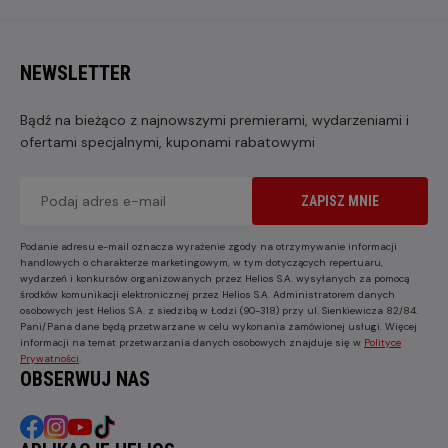
NEWSLETTER
Bądź na bieżąco z najnowszymi premierami, wydarzeniami i
ofertami specjalnymi, kuponami rabatowymi
ZAPISZ MNIE
Podanie adresu e-mail oznacza wyrażenie zgody na otrzymywanie informacji
handlowych o charakterze marketingowym, w tym dotyczących repertuaru,
wydarzeń i konkursów organizowanych przez Helios S.A. wysyłanych za pomocą
środków komunikacji elektronicznej przez Helios S.A. Administratorem danych
osobowych jest Helios S.A. z siedzibą w Łodzi (90-318) przy ul. Sienkiewicza 82/84.
Pani/Pana dane będą przetwarzane w celu wykonania zamówionej usługi. Więcej
informacji na temat przetwarzania danych osobowych znajduje się w
Polityce
Prywatności
.
OBSERWUJ NAS