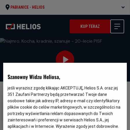
PABIANICE -
HELIOS
KUP TERAZ
Szanowny Widzu Heliosa,
jeśli wyrazisz zgodę klikając AKCEPTUJĘ, Helios S.A. oraz jej
FILM POLSKI
351
Zaufani Partnerzy będą przetwarzać Twoje dane
osobowe takie jak adresy IP, adresy e-mail czy identyfikatory
Najmro. Kocha, kradnie, szanuje
plików cookie do celów marketingowych, w szczególności na
- 20-lecie PISF
potrzeby wyświetlania reklam dopasowanych do Twoich
zainteresowań i preferencji w serwisach Helios S.A., jej
Oryginalny
Gatunek
Najmro. Kocha, kradnie, szanuje
Akcja /
tytuł
Minimalny
Kryminał
Od 15 lat
aplikacjach i w Internecie. Wyrażenie zgody jest dobrowolne.