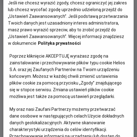
Czas
Kraj
wiek
100 min
Polska
Jeśli nie chcesz wyrazić zgody, chcesz ograniczyć jej zakres
trwania
i
lub chcesz wycofać zgodę uprzednio udzieloną przejdź do
rok
OBSERWUJ
„Ustawień Zaawansowanych”. Jeśli podstawą przetwarzania
produkcji
Twoich danych jest uzasadniony interes administratora,
masz prawo wyrazić sprzeciw, aby to zrobić przejdź do
WIĘCEJ SZCZEGÓŁÓW
PREMIERA
„Ustawień Zaawansowanych”. Więcej informacji znajdziesz
w dokumencie
Polityka prywatności
17 września 2021
REŻYSERIA
SCENARIUSZ
OPIS FILMU
Poprzez kliknięcie AKCEPTUJĘ wyrażasz zgodę na
Mateusz Rakowicz
Łukasz M. Maciejewski,
zainstalowanie i przechowywanie plików typu cookie Helios
Mateusz Rakowicz
Komedia akcji i kryminalne love story inspirowane
S.A. oraz jej Zaufanych Partnerów na Twoim urządzeniu
OBSADA
prawdziwą historią Zdzisława Najmrodzkiego, gwiazdora
końcowym. Możesz w każdej chwili zmienić ustawienia
Dawid Ogrodnik, Robert Więckiewicz, Jakub Gierszał
przestępczego półświatka, który 29 razy wymknął się
plików cookie za pomocą przycisku „Zgody” znajdującego
władzom. „Najmro. Kocha, kradnie, szanuje” to
się w stopce serwisu. Zmiana ustawień plików cookie
spektakularne filmowe widowisko i jeden z najdroższych
możliwa jest także za pomocą ustawień przeglądarki.
polskich filmów ostatnich lat, w którym wzięli udział
My oraz nasi Zaufani Partnerzy możemy przetwarzać
najlepsi aktorzy, m. in. Dawid Ogrodnik, Robert Więckiewicz
dane osobowe w następujących celach:
Użycie dokładnych
i Jakub Gierszał.
danych geolokalizacyjnych. Aktywne skanowanie
charakterystyki urządzenia do celów identyfikacji.
Przechowywanie informacji na urządzeniu lub dostęp do