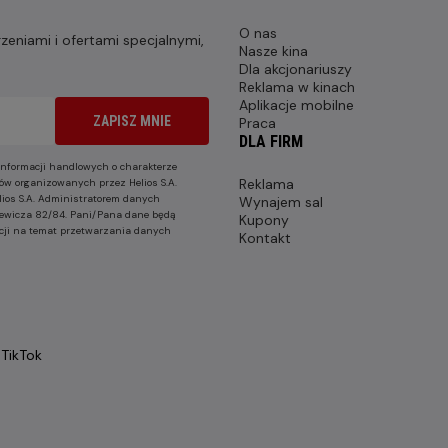
O nas
eniami i ofertami specjalnymi,
Nasze kina
Dla akcjonariuszy
Reklama w kinach
Aplikacje mobilne
ZAPISZ MNIE
Praca
DLA FIRM
nformacji handlowych o charakterze
Reklama
ów organizowanych przez Helios S.A.
lios S.A. Administratorem danych
Wynajem sal
nkiewicza 82/84. Pani/Pana dane będą
Kupony
cji na temat przetwarzania danych
Kontakt
TikTok