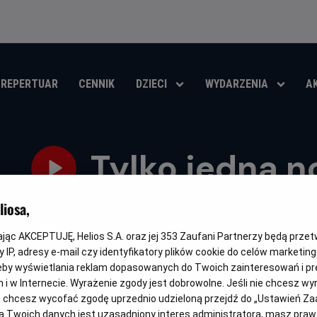
REPERTUAR
CENNIK
DZIECI
WYDARZENIA
A
Tylko jedna n
Oryginalny
Gatunek
Minimal
One Night Only
Komedia / Dramat / Romans
Od 15 la
iosa,
tytuł
wiek
OBSERWUJ
kając AKCEPTUJĘ, Helios S.A. oraz jej
353
Zaufani Partnerzy będą prze
 IP, adresy e-mail czy identyfikatory plików cookie do celów marketin
eby wyświetlania reklam dopasowanych do Twoich zainteresowań i pr
jach i w Internecie. Wyrażenie zgody jest dobrowolne. Jeśli nie chcesz w
ub chcesz wycofać zgodę uprzednio udzieloną przejdź do „Ustawień Z
NAPISY
ZOBACZ PRZEDPREMIEROWO
PRZEDPREMIERA
 Twoich danych jest uzasadniony interes administratora, masz prawo