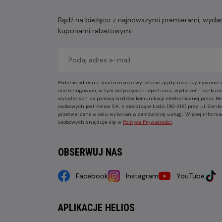
Bądź na bieżąco z najnowszymi premierami, wydarz
kuponami rabatowymi
Podanie adresu e-mail oznacza wyrażenie zgody na otrzymywanie i
marketingowym, w tym dotyczących repertuaru, wydarzeń i konkurs
wysyłanych za pomocą środków komunikacji elektronicznej przez He
osobowych jest Helios S.A. z siedzibą w Łodzi (90-318) przy ul. Sie
przetwarzane w celu wykonania zamówionej usługi. Więcej informa
osobowych znajduje się w
Polityce Prywatności
.
OBSERWUJ NAS
Facebook
Instagram
YouTube
APLIKACJE HELIOS