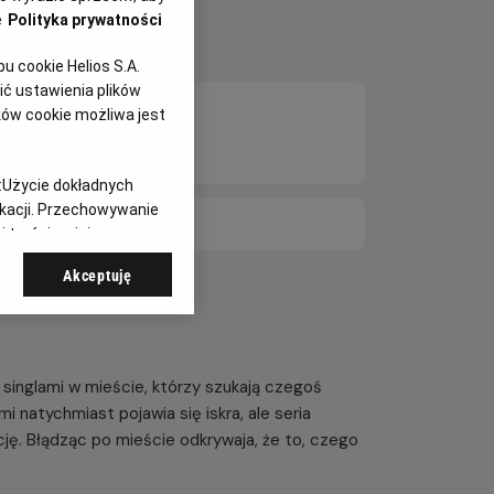
e
Polityka prywatności
 cookie Helios S.A.
ć ustawienia plików
ków cookie możliwa jest
:
Użycie dokładnych
ikacji. Przechowywanie
E DNI
 treści, opinie
Akceptuję
 singlami w mieście, którzy szukają czegoś
i natychmiast pojawia się iskra, ale seria
ję. Błądząc po mieście odkrywaja, że to, czego