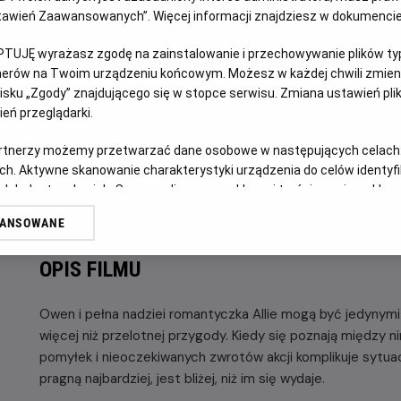
Ustawień Zaawansowanych”. Więcej informacji znajdziesz w dokumenci
GODZINY SEANSÓW
JUTRO, 8 SIERPNIA 2026
PTUJĘ wyrażasz zgodę na zainstalowanie i przechowywanie plików typu
JUTRO,
tnerów na Twoim urządzeniu końcowym. Możesz w każdej chwili zmieni
8
sku „Zgody” znajdującego się w stopce serwisu. Zmiana ustawień pli
21:00
SIERPNIA
eń przeglądarki.
2D, napisy
2026
artnerzy możemy przetwarzać dane osobowe w następujących celach
ch. Aktywne skanowanie charakterystyki urządzenia do celów identyf
POKAŻ KOLEJN
 lub dostęp do nich. Spersonalizowane reklamy i treści, pomiar reklam i
sług.
WANSOWANE
erów
OPIS FILMU
Owen i pełna nadziei romantyczka Allie mogą być jedynymi
więcej niż przelotnej przygody. Kiedy się poznają między nim
pomyłek i nieoczekiwanych zwrotów akcji komplikuje sytuac
pragną najbardziej, jest bliżej, niż im się wydaje.