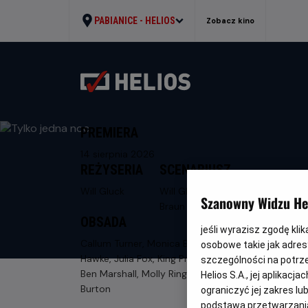
PABIANICE -
HELIOS
Zobacz kino
PREMIERA
14 sierpnia 2026
REŻYSERIA
SCENARIUSZ
Will Gluck
Will Gluck, Travis
Szanowny Widzu Hel
Braun
OBSADA
jeśli wyrazisz zgodę kli
Callum Turner, Monica Barbaro, Maya
osobowe takie jak adresy
Hawke, Julia Fox, King Princess, Ziwe,
szczególności na potrz
Ben Marshall, Molly Ringwald, Levar
Helios S.A., jej aplikac
Burton
ograniczyć jej zakres l
podstawą przetwarzania