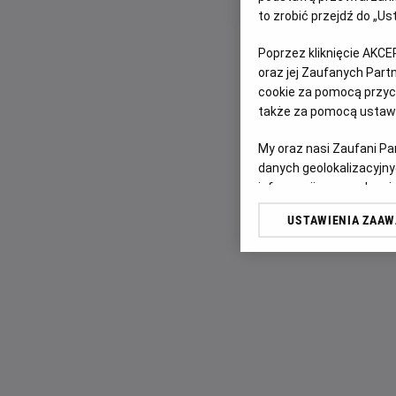
to zrobić przejdź do „
Poprzez kliknięcie AKCE
oraz jej Zaufanych Par
cookie za pomocą przyci
także za pomocą ustawi
My oraz nasi Zaufani P
danych geolokalizacyjny
informacji na urządzeniu
odbiorców i ulepszanie u
USTAWIENIA ZAA
Lista Zaufanych Partn