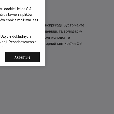
 cookie Helios S.A.
ć ustawienia plików
ków cookie możliwa jest
 захопливій та величній кінопригоді! Зустрічайте
еленошкірої чаклунки-вигнанниці, та володарку
:
Użycie dokładnych
асштабу Аріану Ґранде у ролі молодої та
ikacji. Przechowywanie
а магії, що розкриє неповторний світ країни Оз!
 treści, opinie
Akceptuję