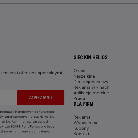
SIEĆ KIN HELIOS
O nas
eniami i ofertami specjalnymi,
Nasze kina
Dla akcjonariuszy
Reklama w kinach
Aplikacje mobilne
ZAPISZ MNIE
Praca
DLA FIRM
nformacji handlowych o charakterze
Reklama
ów organizowanych przez Helios S.A.
lios S.A. Administratorem danych
Wynajem sal
nkiewicza 82/84. Pani/Pana dane będą
Kupony
cji na temat przetwarzania danych
Kontakt