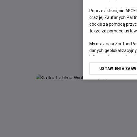
Poprzez kliknięcie AKCE
oraz jej Zaufanych Par
cookie za pomocą przyci
także za pomocą ustawi
My oraz nasi Zaufani P
danych geolokalizacyjny
informacji na urządzeniu
odbiorców i ulepszanie u
USTAWIENIA ZAA
Lista Zaufanych Partn