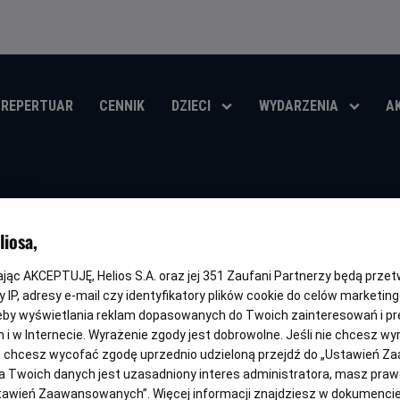
REPERTUAR
CENNIK
DZIECI
WYDARZENIA
A
Wicked: Чародій
iosa,
Oryginalny
Gatunek
Mi
Wicked: Part One
Fantasy / Przygodowy / Musical
Od
tytuł
wi
kając AKCEPTUJĘ, Helios S.A. oraz jej
351
Zaufani Partnerzy będą prze
 IP, adresy e-mail czy identyfikatory plików cookie do celów marketin
OBSERWUJ
eby wyświetlania reklam dopasowanych do Twoich zainteresowań i pr
jach i w Internecie. Wyrażenie zgody jest dobrowolne. Jeśli nie chcesz w
ub chcesz wycofać zgodę uprzednio udzieloną przejdź do „Ustawień Z
 Twoich danych jest uzasadniony interes administratora, masz prawo
Ustawień Zaawansowanych”. Więcej informacji znajdziesz w dokumenci
DUBBING
WERSJA JĘZYKOWA UA