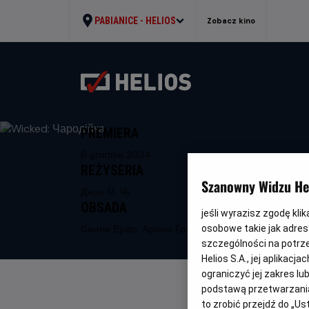
PABIANICE -
HELIOS
Zobacz kino
PREMIERA
6 grudnia 2024
REŻYSERIA
Szanowny Widzu Hel
Джон М. Чу
OBSADA
jeśli wyrazisz zgodę kli
Синтія Еріво, Аріана Ґранде
osobowe takie jak adresy
szczególności na potrz
Helios S.A., jej aplikac
ograniczyć jej zakres l
podstawą przetwarzania
to zrobić przejdź do „