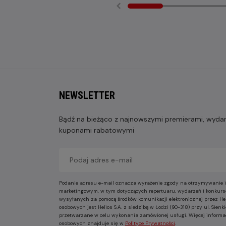
NEWSLETTER
Bądź na bieżąco z najnowszymi premierami, wydarz
kuponami rabatowymi
Podanie adresu e-mail oznacza wyrażenie zgody na otrzymywanie i
marketingowym, w tym dotyczących repertuaru, wydarzeń i konkurs
wysyłanych za pomocą środków komunikacji elektronicznej przez He
osobowych jest Helios S.A. z siedzibą w Łodzi (90-318) przy ul. Sie
przetwarzane w celu wykonania zamówionej usługi. Więcej informa
osobowych znajduje się w
Polityce Prywatności
.