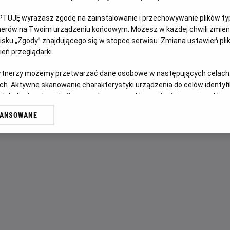
PTUJĘ wyrażasz zgodę na zainstalowanie i przechowywanie plików typu
OPIS FILMU
tnerów na Twoim urządzeniu końcowym. Możesz w każdej chwili zmieni
sku „Zgody” znajdującego się w stopce serwisu. Zmiana ustawień pli
Цієї осені одна із найулюбленіших світових історій оживе у
eń przeglądarki.
лауреатку премії «Еммі» Синтію Еріво у ролі Ельфаби – з
artnerzy możemy przetwarzać dane osobowe w następujących celach
мультиплатинової премії «Ґреммі», суперзірку світового м
ch. Aktywne skanowanie charakterystyki urządzenia do celów identyf
амбітної Глінди. Неймовірна історія кохання, суперництва т
 lub dostęp do nich. Spersonalizowane reklamy i treści, pomiar reklam i
sług.
WANSOWANE
erów