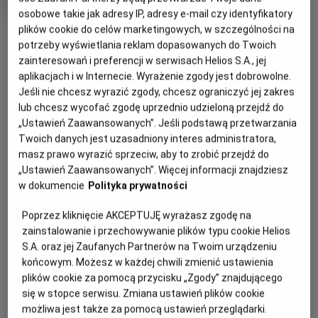
Gatunek
Animowany
osobowe takie jak adresy IP, adresy e-mail czy identyfikatory
Czas
85 min
OBSERWUJ
plików cookie do celów marketingowych, w szczególności na
trwania
potrzeby wyświetlania reklam dopasowanych do Twoich
zainteresowań i preferencji w serwisach Helios S.A., jej
OPIS WYDARZENIA
aplikacjach i w Internecie. Wyrażenie zgody jest dobrowolne.
Jeśli nie chcesz wyrazić zgody, chcesz ograniczyć jej zakres
Zapraszamy na kolejną porcję filmowych niespodzianek w
lub chcesz wycofać zgodę uprzednio udzieloną przejdź do
nowej odsłonie -
Filmowe Poranki: Bob Budowniczy, cz.
„Ustawień Zaawansowanych”. Jeśli podstawą przetwarzania
Twoich danych jest uzasadniony interes administratora,
3
, w niedzielę
19 lipca o godzinie 10:30.
masz prawo wyrazić sprzeciw, aby to zrobić przejdź do
Zaprezentujemy zestaw bajek:
„Ustawień Zaawansowanych”. Więcej informacji znajdziesz
w dokumencie
Polityka prywatności
Ważne zadanie Filipa
Dom na kółkach
Poprzez kliknięcie AKCEPTUJĘ wyrażasz zgodę na
Niespodzianka dla Marty
zainstalowanie i przechowywanie plików typu cookie Helios
Lodowate miasteczko
S.A. oraz jej Zaufanych Partnerów na Twoim urządzeniu
końcowym. Możesz w każdej chwili zmienić ustawienia
Superkoparka
plików cookie za pomocą przycisku „Zgody” znajdującego
Czas trwania pokazów: 55 minut
się w stopce serwisu. Zmiana ustawień plików cookie
możliwa jest także za pomocą ustawień przeglądarki.