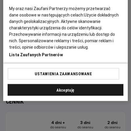
Bob Budowniczy to animowany serial dla dzieci. Jego akcja
toczy się na placu budowy. Główne postacie serialu to Bob
My oraz nasi Zaufani Partnerzy możemy przetwarzać
Budowniczy oraz jego przyjaciele: koparka, betoniarka,
dane osobowe w następujących celach:
Użycie dokładnych
buldożer, walec i dźwig. Bohaterowie: ludzie i maszyny –
danych geolokalizacyjnych. Aktywne skanowanie
charakterystyki urządzenia do celów identyfikacji.
darzą się wzajemnym szacunkiem udowadniając, że
Przechowywanie informacji na urządzeniu lub dostęp do
współpraca i pozytywne podejście pozwalają rozwiązać
nich. Spersonalizowane reklamy i treści, pomiar reklam i
każdy problem.
treści, opinie odbiorców i ulepszanie usług.
Projekcję Filmowych Poranków poprzedzają konkursy
Lista Zaufanych Partnerów
i zabawy na sali kinowej.
Więcej aktualności, konkursów i relacji fotograficznych
USTAWIENIA ZAAWANSOWANE
dostępnych jest na profilu FB Helios Dla Dzieci.
Akceptuję
CENNIK
4 dni +
3 dni
2 dni
do seansu
do seansu
do seansu