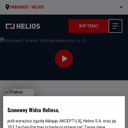
PABIANICE -
HELIOS
KUP TERAZ
Szanowny Widzu Heliosa,
Filmowe Poranki: Bob
jeśli wyrazisz zgodę klikając AKCEPTUJĘ, Helios S.A. oraz jej
Budowniczy, cz. 3
353
Zaufani Partnerzy będą przetwarzać Twoje dane