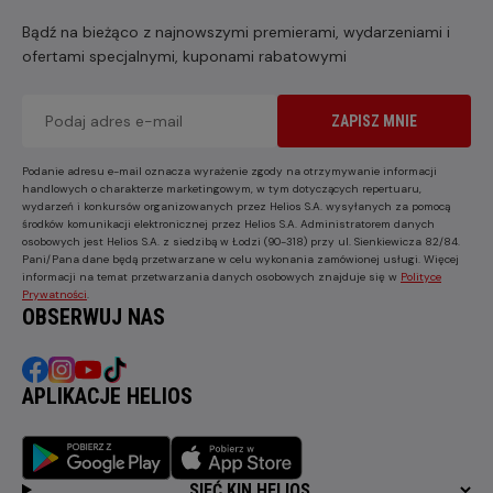
Bądź na bieżąco z najnowszymi premierami, wydarzeniami i
ofertami specjalnymi, kuponami rabatowymi
ZAPISZ MNIE
Podanie adresu e-mail oznacza wyrażenie zgody na otrzymywanie informacji
handlowych o charakterze marketingowym, w tym dotyczących repertuaru,
wydarzeń i konkursów organizowanych przez Helios S.A. wysyłanych za pomocą
środków komunikacji elektronicznej przez Helios S.A. Administratorem danych
osobowych jest Helios S.A. z siedzibą w Łodzi (90-318) przy ul. Sienkiewicza 82/84.
Pani/Pana dane będą przetwarzane w celu wykonania zamówionej usługi. Więcej
informacji na temat przetwarzania danych osobowych znajduje się w
Polityce
Prywatności
.
OBSERWUJ NAS
APLIKACJE HELIOS
SIEĆ KIN HELIOS