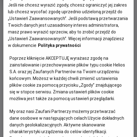
OCENA HELIOS
rok
Jeśli nie chcesz wyrazić zgody, chcesz ograniczyć jej zakres
produkcji
lub chcesz wycofać zgodę uprzednio udzieloną przejdź do
OBSERWUJ
„Ustawień Zaawansowanych”. Jeśli podstawą przetwarzania
Twoich danych jest uzasadniony interes administratora,
masz prawo wyrazić sprzeciw, aby to zrobić przejdź do
WIĘCEJ SZCZEGÓŁÓW
PREMIERA
„Ustawień Zaawansowanych”. Więcej informacji znajdziesz
23 lutego 2024
w dokumencie
Polityka prywatności
REŻYSERIA
SCENARIUSZ
OPIS FILMU
Poprzez kliknięcie AKCEPTUJĘ wyrażasz zgodę na
Justine Triet
Justine Triet, Arthur Harari
zainstalowanie i przechowywanie plików typu cookie Helios
OBSADA
Życie szczęśliwej rodziny we francuskich Alpach zostaje
S.A. oraz jej Zaufanych Partnerów na Twoim urządzeniu
przerwane, gdy Samuel ginie w wyniku upadku. Skoczył sam,
Sandra Hüller , Swann Arlaud
końcowym. Możesz w każdej chwili zmienić ustawienia
poślizgnął się czy może z balkonu wypchnęła go Sandra,
plików cookie za pomocą przycisku „Zgody” znajdującego
żona i matka? Śledczym brakuje dowodów, w sprawie
się w stopce serwisu. Zmiana ustawień plików cookie
Nagroda: Oscar 2024
brakuje świadków. Na oczach opinii publicznej Sandra
możliwa jest także za pomocą ustawień przeglądarki.
Scenariusz oryginalny
będzie musiała spowiadać się z najdrobniejszych i
najintymniejszych szczegółów swojego małżeństwa, które
My oraz nasi Zaufani Partnerzy możemy przetwarzać
mogą zaważyć o wyroku. Proces, który nurtuje wszystkich,
dane osobowe w następujących celach:
Użycie dokładnych
danych geolokalizacyjnych. Aktywne skanowanie
toczy się również w głowach widzów, a pytanie jest
charakterystyki urządzenia do celów identyfikacji.
oczywiste i brzmi: "Czy to zrobiła?".