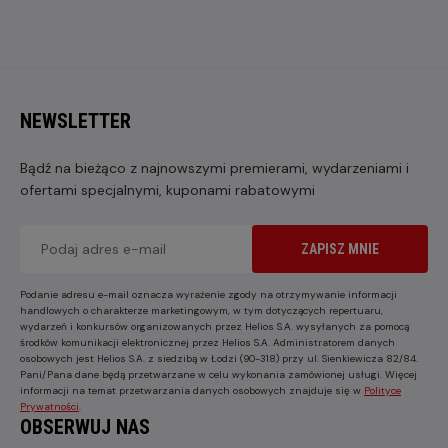
NEWSLETTER
Bądź na bieżąco z najnowszymi premierami, wydarzeniami i
ofertami specjalnymi, kuponami rabatowymi
ZAPISZ MNIE
Podanie adresu e-mail oznacza wyrażenie zgody na otrzymywanie informacji
handlowych o charakterze marketingowym, w tym dotyczących repertuaru,
wydarzeń i konkursów organizowanych przez Helios S.A. wysyłanych za pomocą
środków komunikacji elektronicznej przez Helios S.A. Administratorem danych
osobowych jest Helios S.A. z siedzibą w Łodzi (90-318) przy ul. Sienkiewicza 82/84.
Pani/Pana dane będą przetwarzane w celu wykonania zamówionej usługi. Więcej
informacji na temat przetwarzania danych osobowych znajduje się w
Polityce
Prywatności
.
OBSERWUJ NAS