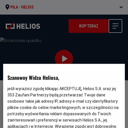
PIŁA -
HELIOS
KUP TERAZ
Szanowny Widzu Heliosa,
jeśli wyrazisz zgodę klikając AKCEPTUJĘ, Helios S.A. oraz jej
NAPISY
353
Zaufani Partnerzy będą przetwarzać Twoje dane
Anatomia upadku
osobowe takie jak adresy IP, adresy e-mail czy identyfikatory
plików cookie do celów marketingowych, w szczególności na
Oryginalny
Gatunek
Anatomie d'une chute
Thriller / Kryminał
potrzeby wyświetlania reklam dopasowanych do Twoich
tytuł
Minimalny
Od 15 lat
zainteresowań i preferencji w serwisach Helios S.A., jej
Czas
wiek
Kraj
150 min
Francja (2023)
trwania
i
7.8
aplikacjach i w Internecie. Wyrażenie zgody jest dobrowolne.