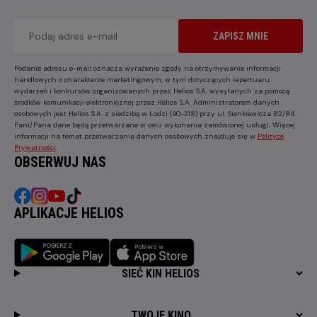
ZAPISZ MNIE
Podanie adresu e-mail oznacza wyrażenie zgody na otrzymywanie informacji
handlowych o charakterze marketingowym, w tym dotyczących repertuaru,
wydarzeń i konkursów organizowanych przez Helios S.A. wysyłanych za pomocą
środków komunikacji elektronicznej przez Helios S.A. Administratorem danych
osobowych jest Helios S.A. z siedzibą w Łodzi (90-318) przy ul. Sienkiewicza 82/84.
Pani/Pana dane będą przetwarzane w celu wykonania zamówionej usługi. Więcej
informacji na temat przetwarzania danych osobowych znajduje się w
Polityce
Prywatności
.
OBSERWUJ NAS
APLIKACJE HELIOS
SIEĆ KIN HELIOS
TWOJE KINO