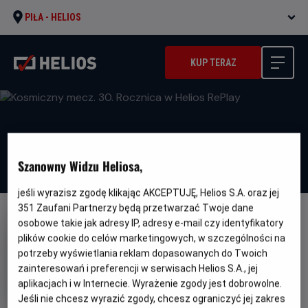
PIŁA -
HELIOS
KUP TERAZ
Szanowny Widzu Heliosa,
jeśli wyrazisz zgodę klikając AKCEPTUJĘ, Helios S.A. oraz jej
351
Zaufani Partnerzy będą przetwarzać Twoje dane
osobowe takie jak adresy IP, adresy e-mail czy identyfikatory
plików cookie do celów marketingowych, w szczególności na
potrzeby wyświetlania reklam dopasowanych do Twoich
zainteresowań i preferencji w serwisach Helios S.A., jej
Kosmiczny mecz. 30. Rocznica
aplikacjach i w Internecie. Wyrażenie zgody jest dobrowolne.
w Helios RePlay
Jeśli nie chcesz wyrazić zgody, chcesz ograniczyć jej zakres