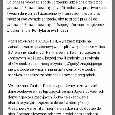
lub chcesz wycofać zgodę uprzednio udzieloną przejdź do
Oryginalny
Gatunek
Space Jam. 30th Anniversary
tytuł
Animowany / Komedia / Familijny /
„Ustawień Zaawansowanych”. Jeśli podstawą przetwarzania
OBSERWUJ
Minimalny
Sportowy
Od 8 lat
Twoich danych jest uzasadniony interes administratora,
Czas
wiek
98 min
masz prawo wyrazić sprzeciw, aby to zrobić przejdź do
trwania
„Ustawień Zaawansowanych”. Więcej informacji znajdziesz
WIĘCEJ SZCZEGÓŁÓW
REŻYSERIA
SCENARIUSZ
w dokumencie
Polityka prywatności
OPIS WYDARZENIA
Joe Pytka
Leo Benvenuti, Steve
Poprzez kliknięcie AKCEPTUJĘ wyrażasz zgodę na
Rudnick, Timothy Harris
zainstalowanie i przechowywanie plików typu cookie Helios
OBSADA
Bohaterowie kreskówek Looney Tunes z Królikiem Bugsem
S.A. oraz jej Zaufanych Partnerów na Twoim urządzeniu
na czele porywają Michaela Jordana, by ten pomógł im
Michael Jordan, Wayne Knight, Theresa Randle
końcowym. Możesz w każdej chwili zmienić ustawienia
wygrać ważny mecz koszykówki.
plików cookie za pomocą przycisku „Zgody” znajdującego
się w stopce serwisu. Zmiana ustawień plików cookie
możliwa jest także za pomocą ustawień przeglądarki.
My oraz nasi Zaufani Partnerzy możemy przetwarzać
dane osobowe w następujących celach:
Użycie dokładnych
danych geolokalizacyjnych. Aktywne skanowanie
charakterystyki urządzenia do celów identyfikacji.
Przechowywanie informacji na urządzeniu lub dostęp do
nich. Spersonalizowane reklamy i treści, pomiar reklam i