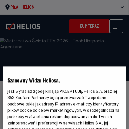
PIŁA -
HELIOS
KUP TERAZ
Szanowny Widzu Heliosa,
jeśli wyrazisz zgodę klikając AKCEPTUJĘ, Helios S.A. oraz jej
353
Zaufani Partnerzy będą przetwarzać Twoje dane
osobowe takie jak adresy IP, adresy e-mail czy identyfikatory
plików cookie do celów marketingowych, w szczególności na
Mistrzostwa Świata FIFA 2026 -
potrzeby wyświetlania reklam dopasowanych do Twoich
Finał: Hiszpania - Argentyna
zainteresowań i preferencji w serwisach Helios S.A., jej