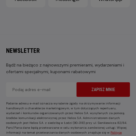
NEWSLETTER
Bądź na bieżąco z najnowszymi premierami, wydarzeniami i
ofertami specjalnymi, kuponami rabatowymi
ZAPISZ MNIE
Podanie adresu e-mail oznacza wyrażenie zgody na otrzymywanie informacji
handlowych o charakterze marketingowym, w tym dotyczących repertuaru,
wydarzeń i konkursów organizowanych przez Helios S.A. wysyłanych za pomocą
środków komunikacji elektronicznej przez Helios S.A. Administratorem danych
osobowych jest Helios S.A. z siedzibą w Łodzi (90-318) przy ul. Sienkiewicza 82/84.
Pani/Pana dane będą przetwarzane w celu wykonania zamówionej usługi. Więcej
informacji na temat przetwarzania danych osobowych znajduje się w
Polityce