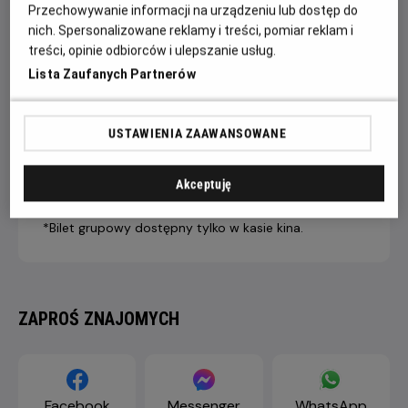
Przechowywanie informacji na urządzeniu lub dostęp do
nich. Spersonalizowane reklamy i treści, pomiar reklam i
treści, opinie odbiorców i ulepszanie usług.
7 dni +
4-6 dni
1-3 dni
Lista Zaufanych Partnerów
do seansu
do seansu
do seansu
LIVE STREAM
43,90 ZŁ
46,90 ZŁ
49,90 ZŁ
PREMIUM
USTAWIENIA ZAAWANSOWANE
Dopłata internetowa 1,50 zł/1 bilet
Akceptuję
*Bilet grupowy dostępny tylko w kasie kina.
ZAPROŚ ZNAJOMYCH
Facebook
Messenger
WhatsApp