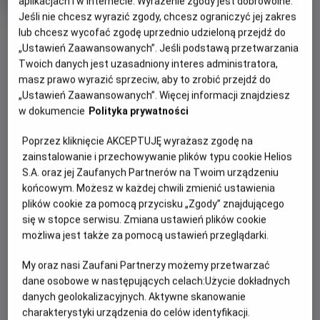
aplikacjach i w Internecie. Wyrażenie zgody jest dobrowolne.
Oryginalny
Gatun
Mistrzostwa Świata FIFA 2026 - Finał
Jeśli nie chcesz wyrazić zgody, chcesz ograniczyć jej zakres
tytuł
Sportowy
OBSERWUJ
lub chcesz wycofać zgodę uprzednio udzieloną przejdź do
Czas
240 min
trwania
„Ustawień Zaawansowanych”. Jeśli podstawą przetwarzania
Twoich danych jest uzasadniony interes administratora,
OPIS WYDARZENIA
masz prawo wyrazić sprzeciw, aby to zrobić przejdź do
„Ustawień Zaawansowanych”. Więcej informacji znajdziesz
Czas na najważniejszy mecz turnieju, który z
w dokumencie
Polityka prywatności
pewnością zapadnie wielu kibicom w pamięci. Europa
vs Ameryka. Hiszpania kontra Argentyna.
Poprzez kliknięcie AKCEPTUJĘ wyrażasz zgodę na
zainstalowanie i przechowywanie plików typu cookie Helios
Która reprezentacja sięgnie po najcenniejsze trofeum
S.A. oraz jej Zaufanych Partnerów na Twoim urządzeniu
okaże się już w najbliższą niedzielę.
końcowym. Możesz w każdej chwili zmienić ustawienia
plików cookie za pomocą przycisku „Zgody” znajdującego
Najlepsze mecze wymagają najlepszej oprawy dlatego
się w stopce serwisu. Zmiana ustawień plików cookie
obejrzyj ten pojedynek na wielkim kinowym ekranie,
możliwa jest także za pomocą ustawień przeglądarki.
wygodnym fotelu i w towarzystwie innych kibiców.
My oraz nasi Zaufani Partnerzy możemy przetwarzać
dane osobowe w następujących celach:
Użycie dokładnych
danych geolokalizacyjnych. Aktywne skanowanie
CENNIK
charakterystyki urządzenia do celów identyfikacji.