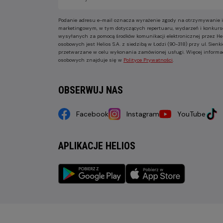
Podanie adresu e-mail oznacza wyrażenie zgody na otrzymywanie i
marketingowym, w tym dotyczących repertuaru, wydarzeń i konkurs
wysyłanych za pomocą środków komunikacji elektronicznej przez He
osobowych jest Helios S.A. z siedzibą w Łodzi (90-318) przy ul. Sie
przetwarzane w celu wykonania zamówionej usługi. Więcej informa
osobowych znajduje się w
Polityce Prywatności
.
OBSERWUJ NAS
Facebook
Instagram
YouTube
APLIKACJE HELIOS