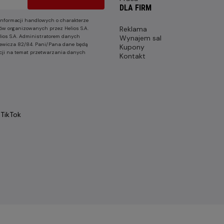
DLA FIRM
nformacji handlowych o charakterze
Reklama
ów organizowanych przez Helios S.A.
lios S.A. Administratorem danych
Wynajem sal
nkiewicza 82/84. Pani/Pana dane będą
Kupony
cji na temat przetwarzania danych
Kontakt
TikTok