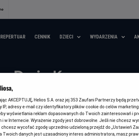
no
REPERTUAR
CENNIK
DZIECI
WYDARZENIA
A
Dwie Korony
iosa,
Gatunek
Minimalny
Czas
Kraj
Dokumentalny
Od 12 lat
91 min
Polska
wiek
trwania
i
kając AKCEPTUJĘ, Helios S.A. oraz jej
353
Zaufani Partnerzy będą prze
rok
OBSERWUJ
produkcji
 IP, adresy e-mail czy identyfikatory plików cookie do celów marketin
eby wyświetlania reklam dopasowanych do Twoich zainteresowań i pr
jach i w Internecie. Wyrażenie zgody jest dobrowolne. Jeśli nie chcesz w
ub chcesz wycofać zgodę uprzednio udzieloną przejdź do „Ustawień Z
 Twoich danych jest uzasadniony interes administratora, masz prawo
FILM POLSKI