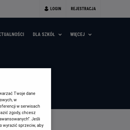
LOGIN
REJESTRACJA
KTUALNOŚCI
DLA SZKÓŁ
WIĘCEJ
twarzać Twoje dane
gowych, w
eferencji w serwisach
yrazić zgody, chcesz
aawansowanych”. Jeśli
 wyrazić sprzeciw, aby