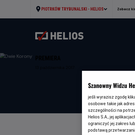
PIOTRKÓW TRYBUNALSKI -
HELIOS
Zobacz ki
PREMIERA
13 października 2017
Szanowny Widzu Hel
jeśli wyrazisz zgodę kli
osobowe takie jak adresy
szczególności na potrz
Helios S.A., jej aplikac
ograniczyć jej zakres l
podstawą przetwarzania