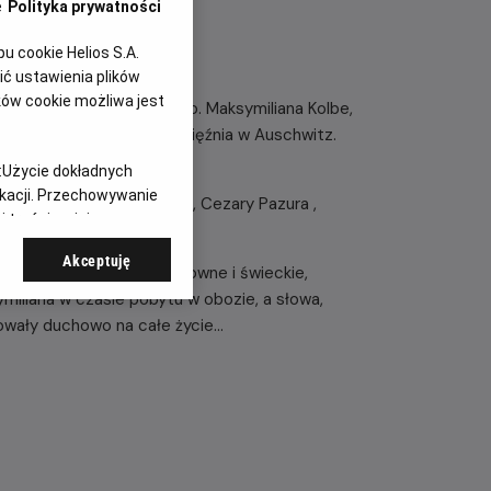
e
Polityka prywatności
 cookie Helios S.A.
ć ustawienia plików
ków cookie możliwa jest
wszechnie fakty z życia o. Maksymiliana Kolbe,
o oddaniu życia za współwięźnia w Auschwitz.
nii i we Włoszech.
:
Użycie dokładnych
ikacji. Przechowywanie
ktorzy: Adam Woronowicz , Cezary Pazura ,
 treści, opinie
r Orzechowski i inni.
Akceptuję
aksymiliana: osoby duchowne i świeckie,
ymiliana w czasie pobytu w obozie, a słowa,
owały duchowo na całe życie...