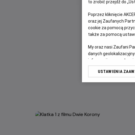
to zrobić przejdź do „
Poprzez kliknięcie AKCE
oraz jej Zaufanych Par
cookie za pomocą przyci
także za pomocą ustawi
My oraz nasi Zaufani P
danych geolokalizacyjny
informacji na urządzeniu
odbiorców i ulepszanie u
USTAWIENIA ZAA
Lista Zaufanych Partn