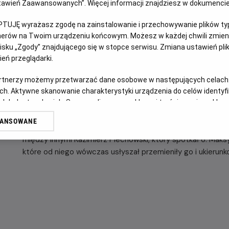
Ustawień Zaawansowanych”. Więcej informacji znajdziesz w dokumenci
OPIS FILMU
PTUJĘ wyrażasz zgodę na zainstalowanie i przechowywanie plików typu
tnerów na Twoim urządzeniu końcowym. Możesz w każdej chwili zmieni
sku „Zgody” znajdującego się w stopce serwisu. Zmiana ustawień pli
"Dwie korony"
to pierwszy film ukazujący nieznane dotąd po
eń przeglądarki.
począwszy od jego dzieciństwa, aż do heroicznej decyzji 
Zdjęcia dokumentalne zostały zrealizowane w Polsce, Japo
artnerzy możemy przetwarzać dane osobowe w następujących celach
ch. Aktywne skanowanie charakterystyki urządzenia do celów identyf
W warstwie fabularnej filmu występują znakomici polscy a
 lub dostęp do nich. Spersonalizowane reklamy i treści, pomiar reklam i
Maciej Musiał , Antoni Pawlicki , Dominika Figurska , Sławomi
sług.
WANSOWANE
W części dokumentalnej wypowiadają się znawcy życia o. M
erów
między innymi Kazimierz Piechowski, który spotkał o. Maks
które od niego wówczas usłyszał przemieniły go i ukierunk