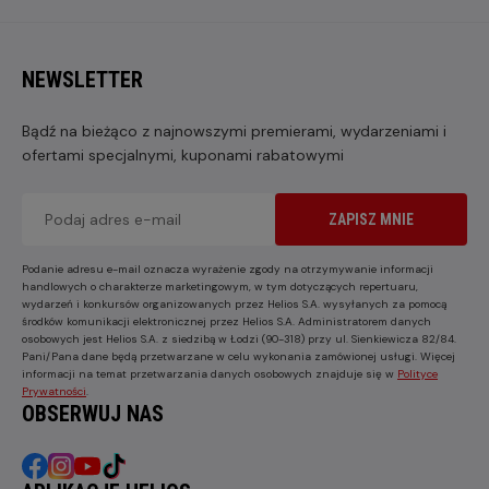
NEWSLETTER
Bądź na bieżąco z najnowszymi premierami, wydarzeniami i
ofertami specjalnymi, kuponami rabatowymi
ZAPISZ MNIE
Podanie adresu e-mail oznacza wyrażenie zgody na otrzymywanie informacji
handlowych o charakterze marketingowym, w tym dotyczących repertuaru,
wydarzeń i konkursów organizowanych przez Helios S.A. wysyłanych za pomocą
środków komunikacji elektronicznej przez Helios S.A. Administratorem danych
osobowych jest Helios S.A. z siedzibą w Łodzi (90-318) przy ul. Sienkiewicza 82/84.
Pani/Pana dane będą przetwarzane w celu wykonania zamówionej usługi. Więcej
informacji na temat przetwarzania danych osobowych znajduje się w
Polityce
Prywatności
.
OBSERWUJ NAS