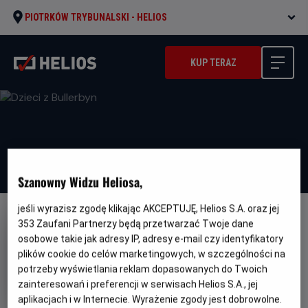
PIOTRKÓW TRYBUNALSKI -
HELIOS
KUP TERAZ
Szanowny Widzu Heliosa,
jeśli wyrazisz zgodę klikając AKCEPTUJĘ, Helios S.A. oraz jej
LEKTOR
353
Zaufani Partnerzy będą przetwarzać Twoje dane
osobowe takie jak adresy IP, adresy e-mail czy identyfikatory
Dzieci z Bullerbyn
plików cookie do celów marketingowych, w szczególności na
Gatunek
Minimalny
Przygodowy / Familijny
Od 6 lat
potrzeby wyświetlania reklam dopasowanych do Twoich
Czas
Kraj
wiek
90 min
Szwecja (1986)
zainteresowań i preferencji w serwisach Helios S.A., jej
trwania
i
aplikacjach i w Internecie. Wyrażenie zgody jest dobrowolne.
rok