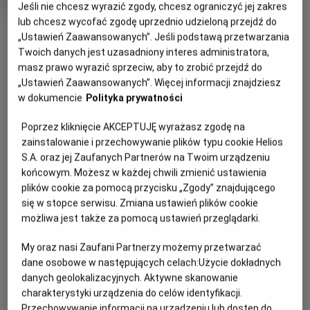
Jeśli nie chcesz wyrazić zgody, chcesz ograniczyć jej zakres
produkcji
lub chcesz wycofać zgodę uprzednio udzieloną przejdź do
OBSERWUJ
„Ustawień Zaawansowanych”. Jeśli podstawą przetwarzania
Twoich danych jest uzasadniony interes administratora,
masz prawo wyrazić sprzeciw, aby to zrobić przejdź do
WIĘCEJ SZCZEGÓŁÓW
PREMIERA
„Ustawień Zaawansowanych”. Więcej informacji znajdziesz
w dokumencie
Polityka prywatności
8 lipca 2023
REŻYSERIA
OPIS FILMU
Poprzez kliknięcie AKCEPTUJĘ wyrażasz zgodę na
Lasse Hallström
zainstalowanie i przechowywanie plików typu cookie Helios
Bullerbyn to maleńka wioska w Szwecji składająca się tylko
S.A. oraz jej Zaufanych Partnerów na Twoim urządzeniu
z trzech zagród. Mieszka tam sześcioro dzieci, które dzięki
końcowym. Możesz w każdej chwili zmienić ustawienia
swojej pomysłowości przeżywają na co dzień niesamowite
plików cookie za pomocą przycisku „Zgody” znajdującego
przygody i nigdy się nie nudzą. Każde z nich ma głowę
się w stopce serwisu. Zmiana ustawień plików cookie
pełną niezwykłych pomysłów na to, jak spędzić wakacje w
możliwa jest także za pomocą ustawień przeglądarki.
Bullerbyn – najmniejszej i najsłynniejszej wiosce na świecie.
My oraz nasi Zaufani Partnerzy możemy przetwarzać
Film jest ekranizacją powieści A. Lindgren o tym samym
dane osobowe w następujących celach:
Użycie dokładnych
tytule.
danych geolokalizacyjnych. Aktywne skanowanie
charakterystyki urządzenia do celów identyfikacji.
Przechowywanie informacji na urządzeniu lub dostęp do