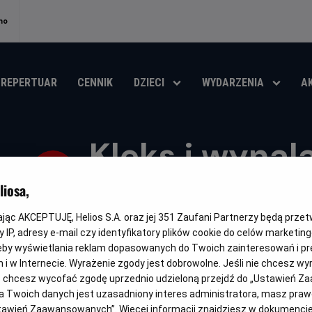
no
REPERTUAR
CENNIK
DZIECI
WYDARZENIA
A
Kleks i wynala
Golarza
iosa,
kając AKCEPTUJĘ, Helios S.A. oraz jej
351
Zaufani Partnerzy będą prze
Gatunek
Minimalny
Czas
Kraj
Fantasy / Przygodowy / Familijny
Od 7 lat
116 min
Pol
wiek
trwania
i
 IP, adresy e-mail czy identyfikatory plików cookie do celów marketin
rok
eby wyświetlania reklam dopasowanych do Twoich zainteresowań i pr
OBSERWUJ
prod
jach i w Internecie. Wyrażenie zgody jest dobrowolne. Jeśli nie chcesz w
ub chcesz wycofać zgodę uprzednio udzieloną przejdź do „Ustawień Z
 Twoich danych jest uzasadniony interes administratora, masz prawo
Ustawień Zaawansowanych”. Więcej informacji znajdziesz w dokumenci