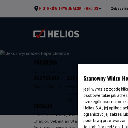
PIOTRKÓW TRYBUNALSKI -
HELIOS
Zobacz ki
PREMIERA
10 stycznia 2025
Szanowny Widzu Hel
REŻYSERIA
SCENARIUSZ
Maciej Kawulski
Krzysztof
jeśli wyrazisz zgodę kli
Gureczny,
osobowe takie jak adresy
Agnieszka Kruk
szczególności na potrz
OBSADA
Helios S.A., jej aplikac
ograniczyć jej zakres l
Piotr Fronczewski, Tomasz Kot, Janusz
podstawą przetwarzania
Chabior, Sebastian Stankiewicz,
to zrobić przejdź do „
Antonina Litwiniak, Konrad Repiński