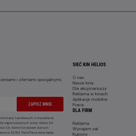
SIEĆ KIN HELIOS
O nas
eniami i ofertami specjalnymi,
Nasze kina
Dla akcjonariuszy
Reklama w kinach
Aplikacje mobilne
ZAPISZ MNIE
Praca
DLA FIRM
nformacji handlowych o charakterze
Reklama
ów organizowanych przez Helios S.A.
lios S.A. Administratorem danych
Wynajem sal
nkiewicza 82/84. Pani/Pana dane będą
Kupony