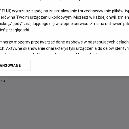
FILM POLSKI
PTUJĘ wyrażasz zgodę na zainstalowanie i przechowywanie plików typu
tnerów na Twoim urządzeniu końcowym. Możesz w każdej chwili zmieni
OPIS FILMU
sku „Zgody” znajdującego się w stopce serwisu. Zmiana ustawień pli
eń przeglądarki.
Po letniej przerwie Ada Niezgódka wraca do Akademii, że
artnerzy możemy przetwarzać dane osobowe w następujących celach
przyjaciela - Alberta. W tym samym czasie profesor Kleks
ch. Aktywne skanowanie charakterystyki urządzenia do celów identyf
przyjaciela sprzed lat. Okazuje się, że oba te tropy prow
 lub dostęp do nich. Spersonalizowane reklamy i treści, pomiar reklam i
zwanego Golarzem…
sług.
WANSOWANE
erów