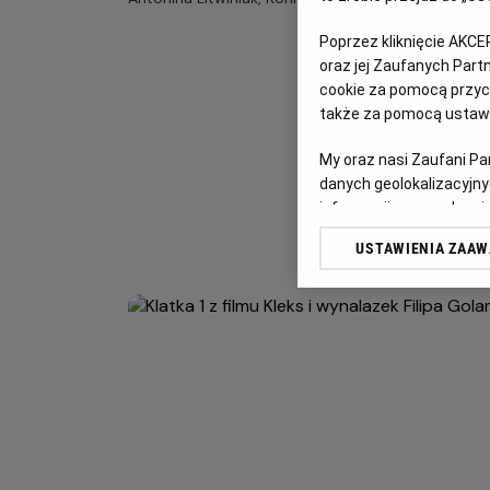
Poprzez kliknięcie AKCE
oraz jej Zaufanych Par
cookie za pomocą przyci
także za pomocą ustawi
My oraz nasi Zaufani P
danych geolokalizacyjny
informacji na urządzeniu
odbiorców i ulepszanie u
USTAWIENIA ZAA
Lista Zaufanych Partn