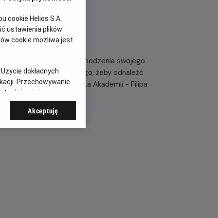
 cookie Helios S.A.
ć ustawienia plików
ków cookie możliwa jest
by rozwikłać tajemnicę pochodzenia swojego
:
Użycie dokładnych
 wyrusza do świata realnego, żeby odnaleźć
ikacji. Przechowywanie
adzą do dawnego absolwenta Akademii - Filipa
 treści, opinie
Akceptuję