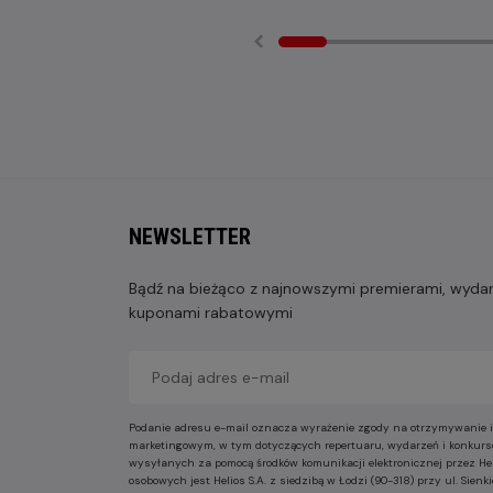
NEWSLETTER
Bądź na bieżąco z najnowszymi premierami, wydarz
kuponami rabatowymi
Podanie adresu e-mail oznacza wyrażenie zgody na otrzymywanie i
marketingowym, w tym dotyczących repertuaru, wydarzeń i konkurs
wysyłanych za pomocą środków komunikacji elektronicznej przez He
osobowych jest Helios S.A. z siedzibą w Łodzi (90-318) przy ul. Sie