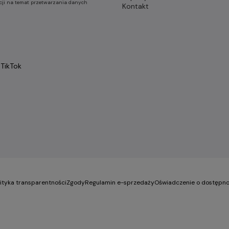
cji na temat przetwarzania danych
Kontakt
TikTok
lityka transparentności
Zgody
Regulamin e-sprzedaży
Oświadczenie o dostępno