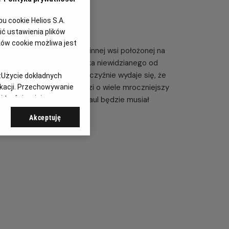
 cookie Helios S.A.
ć ustawienia plików
ków cookie możliwa jest
ca po śmierci ojca do rodzinnej wsi położonej na
lki dom. Na miejscu spotyka niewidzianego od
 Paula z radością. Choć mężczyźnie wydaje się, że
:
Użycie dokładnych
uje się, że w grę wchodzi o wiele mroczniejszy
ikacji. Przechowywanie
 treści, opinie
dawnego bożka, Welesa. Paul będzie musiał
ieczną sektą
Akceptuję