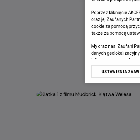
Poprzez kliknięcie AKCE
oraz jej Zaufanych Par
cookie za pomocą przyci
także za pomocą ustawi
My oraz nasi Zaufani P
danych geolokalizacyjny
informacji na urządzeniu
odbiorców i ulepszanie u
USTAWIENIA ZAA
Lista Zaufanych Partn