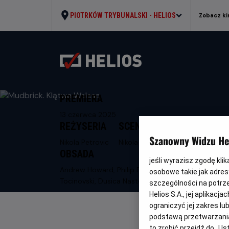
PIOTRKÓW TRYBUNALSKI -
HELIOS
Zobacz ki
PREMIERA
13 czerwca 2025
REŻYSERIA
SCENARIUSZ
Szanowny Widzu Hel
Nikola Petrovic
Nikola Petrovic
OBSADA
jeśli wyrazisz zgodę kli
Andrew Howard, Philip Brodie, Kamka
osobowe takie jak adresy
Tocinovski, Dusica Nastova
szczególności na potrz
Helios S.A., jej aplikac
ograniczyć jej zakres l
podstawą przetwarzania
to zrobić przejdź do „