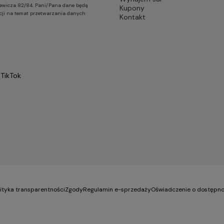
nkiewicza 82/84. Pani/Pana dane będą
Kupony
cji na temat przetwarzania danych
Kontakt
TikTok
lityka transparentności
Zgody
Regulamin e-sprzedaży
Oświadczenie o dostępno