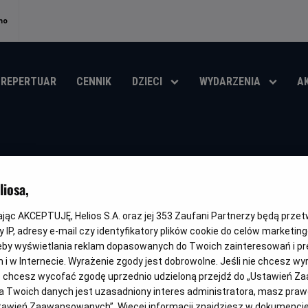
no
REPERTUAR
CENNIK
DZIECI
WYDARZENIA
A
Mudbrick. Klątw
iosa,
Oryginalny
Gatunek
Minimalny
Czas
Kraj
Mudbrick
Horror
Od 15 lat
87 min
Inne, USA
tytuł
wiek
trwania
i
kając AKCEPTUJĘ, Helios S.A. oraz jej
353
Zaufani Partnerzy będą prze
rok
OBSERWUJ
 IP, adresy e-mail czy identyfikatory plików cookie do celów marketin
produkcji
eby wyświetlania reklam dopasowanych do Twoich zainteresowań i pr
jach i w Internecie. Wyrażenie zgody jest dobrowolne. Jeśli nie chcesz w
ub chcesz wycofać zgodę uprzednio udzieloną przejdź do „Ustawień Z
 Twoich danych jest uzasadniony interes administratora, masz prawo
NAPISY
Ustawień Zaawansowanych”. Więcej informacji znajdziesz w dokumenci