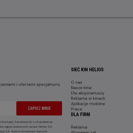
SIEĆ KIN HELIOS
O nas
eniami i ofertami specjalnymi,
Nasze kina
Dla akcjonariuszy
Reklama w kinach
Aplikacje mobilne
ZAPISZ MNIE
Praca
DLA FIRM
nformacji handlowych o charakterze
Reklama
ów organizowanych przez Helios S.A.
lios S.A. Administratorem danych
Wynajem sal