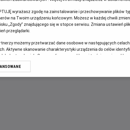
PTUJĘ wyrażasz zgodę na zainstalowanie i przechowywanie plików typu
OPIS FILMU
tnerów na Twoim urządzeniu końcowym. Możesz w każdej chwili zmieni
sku „Zgody” znajdującego się w stopce serwisu. Zmiana ustawień pli
Paul, który większość życia spędził w Wielkiej Brytanii, wra
eń przeglądarki.
rubieżach Serbii, by odziedziczyć pozostawiony mu niewie
wielu lat brata, jego żonę i córkę. Rodzina nie wita jednak
artnerzy możemy przetwarzać dane osobowe w następujących celach
powodem mogą być dawne rodzinne animozje, szybko orient
ch. Aktywne skanowanie charakterystyki urządzenia do celów identyf
 lub dostęp do nich. Spersonalizowane reklamy i treści, pomiar reklam i
sekret – związany z lokalnym kultem skupionym wokół pra
sług.
zmierzyć się nie tylko z niechęcią brata, ale też z niebezp
WANSOWANE
erów