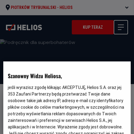
PIOTRKÓW TRYBUNALSKI -
HELIOS
KUP TERAZ
Szanowny Widzu Heliosa,
jeśli wyrazisz zgodę klikając AKCEPTUJĘ, Helios S.A. oraz jej
353
Zaufani Partnerzy będą przetwarzać Twoje dane
DUBBING
WKRÓTCE
osobowe takie jak adresy IP, adresy e-mail czy identyfikatory
Podręcznik dla superbohaterów
plików cookie do celów marketingowych, w szczególności na
potrzeby wyświetlania reklam dopasowanych do Twoich
Oryginalny
Gatunek
Handbok för superhjältar
Animowany /
zainteresowań i preferencji w serwisach Helios S.A., jej
tytuł
Minimalny
Familijny
Od 6 lat
Czas
Kraj
wiek
91 min
Szwecja
aplikacjach i w Internecie. Wyrażenie zgody jest dobrowolne.
trwania
i
Jeśli nie chcesz wyrazić zgody, chcesz ograniczyć jej zakres