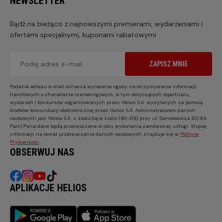
NEWSLETTER
Bądź na bieżąco z najnowszymi premierami, wydarzeniami i
ofertami specjalnymi, kuponami rabatowymi
ZAPISZ MNIE
Podanie adresu e-mail oznacza wyrażenie zgody na otrzymywanie informacji
handlowych o charakterze marketingowym, w tym dotyczących repertuaru,
wydarzeń i konkursów organizowanych przez Helios S.A. wysyłanych za pomocą
środków komunikacji elektronicznej przez Helios S.A. Administratorem danych
osobowych jest Helios S.A. z siedzibą w Łodzi (90-318) przy ul. Sienkiewicza 82/84.
Pani/Pana dane będą przetwarzane w celu wykonania zamówionej usługi. Więcej
informacji na temat przetwarzania danych osobowych znajduje się w
Polityce
Prywatności
.
OBSERWUJ NAS
APLIKACJE HELIOS