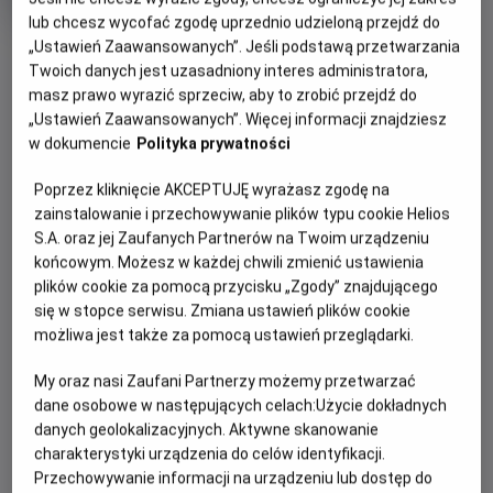
rok
lub chcesz wycofać zgodę uprzednio udzieloną przejdź do
produkcji
OBSERWUJ
„Ustawień Zaawansowanych”. Jeśli podstawą przetwarzania
Twoich danych jest uzasadniony interes administratora,
masz prawo wyrazić sprzeciw, aby to zrobić przejdź do
„Ustawień Zaawansowanych”. Więcej informacji znajdziesz
WIĘCEJ SZCZEGÓŁÓW
PREMIERA
w dokumencie
Polityka prywatności
13 listopada 2026
REŻYSERIA
SCENARIUSZ
OPIS FILMU
Poprzez kliknięcie AKCEPTUJĘ wyrażasz zgodę na
Anoo Bhagavan, Patrik
Anoo Bhagavan, Patrik
zainstalowanie i przechowywanie plików typu cookie Helios
Forsberg
Forsberg
S.A. oraz jej Zaufanych Partnerów na Twoim urządzeniu
10-letnia Lisa żyje w niewielkim miasteczku, gdzie nie ma
końcowym. Możesz w każdej chwili zmienić ustawienia
przyjaciół. Pewnego dnia znajduje "Podręcznik dla
plików cookie za pomocą przycisku „Zgody” znajdującego
Superbohaterów" i przemienia się w Czerwoną Maskę.
się w stopce serwisu. Zmiana ustawień plików cookie
Ratując miasto będzie musiała znaleźć w sobie odwagę do
możliwa jest także za pomocą ustawień przeglądarki.
zmierzenia się ze swoimi lękami.
My oraz nasi Zaufani Partnerzy możemy przetwarzać
dane osobowe w następujących celach:
Użycie dokładnych
danych geolokalizacyjnych. Aktywne skanowanie
charakterystyki urządzenia do celów identyfikacji.
Przechowywanie informacji na urządzeniu lub dostęp do