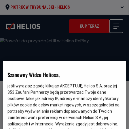
PIOTRKÓW TRYBUNALSKI -
HELIOS
KUP TERAZ
Szanowny Widzu Heliosa,
jeśli wyrazisz zgodę klikając AKCEPTUJĘ, Helios S.A. oraz jej
353
Zaufani Partnerzy będą przetwarzać Twoje dane
osobowe takie jak adresy IP, adresy e-mail czy identyfikatory
plików cookie do celów marketingowych, w szczególności na
potrzeby wyświetlania reklam dopasowanych do Twoich
Powrót do przyszłości III w
zainteresowań i preferencji w serwisach Helios S.A., jej
Helios RePlay
aplikacjach i w Internecie. Wyrażenie zgody jest dobrowolne.