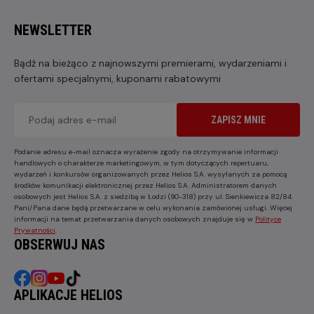
NEWSLETTER
Bądź na bieżąco z najnowszymi premierami, wydarzeniami i
ofertami specjalnymi, kuponami rabatowymi
ZAPISZ MNIE
Podanie adresu e-mail oznacza wyrażenie zgody na otrzymywanie informacji
handlowych o charakterze marketingowym, w tym dotyczących repertuaru,
wydarzeń i konkursów organizowanych przez Helios S.A. wysyłanych za pomocą
środków komunikacji elektronicznej przez Helios S.A. Administratorem danych
osobowych jest Helios S.A. z siedzibą w Łodzi (90-318) przy ul. Sienkiewicza 82/84.
Pani/Pana dane będą przetwarzane w celu wykonania zamówionej usługi. Więcej
informacji na temat przetwarzania danych osobowych znajduje się w
Polityce
Prywatności
.
OBSERWUJ NAS
APLIKACJE HELIOS