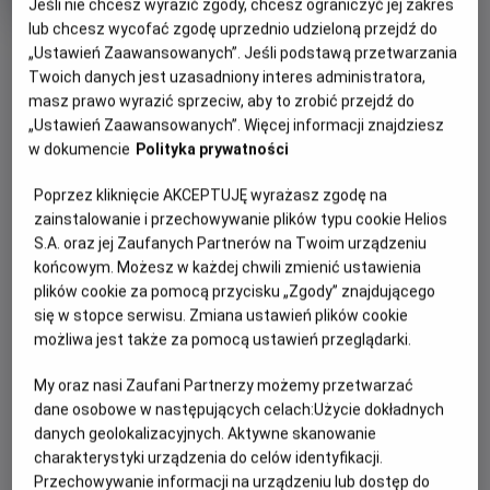
Jeśli nie chcesz wyrazić zgody, chcesz ograniczyć jej zakres
Oryginalny
Gatunek
Back to the Future Part III
Przygodowy /
lub chcesz wycofać zgodę uprzednio udzieloną przejdź do
tytuł
Minimalny
Akcja
Od 13 lat
OBSERWUJ
Czas
wiek
128 min
„Ustawień Zaawansowanych”. Jeśli podstawą przetwarzania
trwania
Twoich danych jest uzasadniony interes administratora,
masz prawo wyrazić sprzeciw, aby to zrobić przejdź do
WIĘCEJ SZCZEGÓŁÓW
„Ustawień Zaawansowanych”. Więcej informacji znajdziesz
REŻYSERIA
SCENARIUSZ
w dokumencie
Polityka prywatności
OPIS WYDARZENIA
Robert Zemeckis
Robert Zemeckis, Bob Gale
OBSADA
Poprzez kliknięcie AKCEPTUJĘ wyrażasz zgodę na
W trzeciej części serii „Powrót do przyszłości” bohater
Christopher Lloyd, Michael J. Fox, Mary Steenburgen
zainstalowanie i przechowywanie plików typu cookie Helios
Marty McFly (Michael J. Fox) musi cofnąć się w czasie do
S.A. oraz jej Zaufanych Partnerów na Twoim urządzeniu
Dzikiego Zachodu z 1885 roku, aby uratować swojego
końcowym. Możesz w każdej chwili zmienić ustawienia
przyjaciela, doktora Browna (Christopher Lloyd), który, jak
plików cookie za pomocą przycisku „Zgody” znajdującego
się dowiedział, czeka na śmiertelny pojedynek z jednym z
się w stopce serwisu. Zmiana ustawień plików cookie
okrutnych przodków złoczyńcy Biffa. Tymczasem doktor
możliwa jest także za pomocą ustawień przeglądarki.
Brown zakochał się w nowo przybyłej nauczycielce (Mary
My oraz nasi Zaufani Partnerzy możemy przetwarzać
Steenburgen).
dane osobowe w następujących celach:
Użycie dokładnych
danych geolokalizacyjnych. Aktywne skanowanie
charakterystyki urządzenia do celów identyfikacji.
Przechowywanie informacji na urządzeniu lub dostęp do