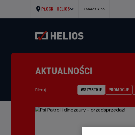
PŁOCK -
HELIOS
Zobacz kino
AKTUALNOŚCI
Filtruj
WSZYSTKIE
PROMOCJE