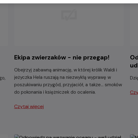
Ekipa zwierzaków - nie przegap!
Od
ud
Obejrzyj zabawną animację, w której królik Waldi i
jeżyczka Hela ruszają na niezwykłą wyprawę w
go,
Dzi
poszukiwaniu przygód, przyjaciół, a także... smoków
do pokonania i księżniczek do ocalenia.
Czy
Czytaj więcej