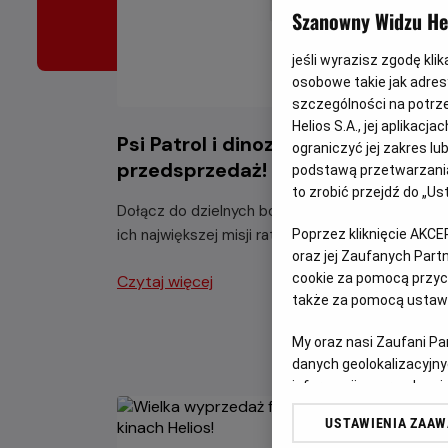
Szanowny Widzu Hel
jeśli wyrazisz zgodę kli
osobowe takie jak adresy
szczególności na potrz
Helios S.A., jej aplikac
Psi Patrol i dinozaury -
ograniczyć jej zakres l
przedsprzedaż!
podstawą przetwarzania
to zrobić przejdź do „
Dołącz do dzielnych bohaterów Psiego Patrolu 
ich największej misji ratunkowej w historii.
Poprzez kliknięcie AKCE
oraz jej Zaufanych Par
cookie za pomocą przyci
Czytaj więcej
także za pomocą ustawi
My oraz nasi Zaufani P
danych geolokalizacyjny
informacji na urządzeniu
odbiorców i ulepszanie u
USTAWIENIA ZAA
Lista Zaufanych Partn