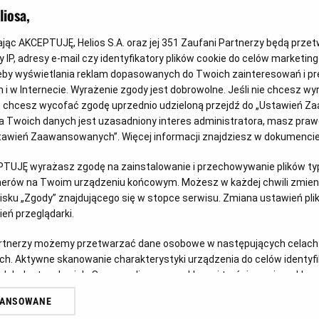
iosa,
kając AKCEPTUJĘ, Helios S.A. oraz jej
351
Zaufani Partnerzy będą prze
 IP, adresy e-mail czy identyfikatory plików cookie do celów marketin
eby wyświetlania reklam dopasowanych do Twoich zainteresowań i pr
jach i w Internecie. Wyrażenie zgody jest dobrowolne. Jeśli nie chcesz w
Każde miasto ma swojego Spider-
Gw
ub chcesz wycofać zgodę uprzednio udzieloną przejdź do „Ustawień Z
Mana – KONKURS!
sp
 Twoich danych jest uzasadniony interes administratora, masz prawo
Ustawień Zaawansowanych”. Więcej informacji znajdziesz w dokumenci
w
Z okazji premiery filmu „Spider-Man: Całkiem nowy
Prz
dzień” chcemy udowodnić, że każdy z nas może
prz
PTUJĘ wyrażasz zgodę na zainstalowanie i przechowywanie plików typu
tnerów na Twoim urządzeniu końcowym. Możesz w każdej chwili zmieni
zostać Spider-Manem w swoim otoczeniu.
pos
sku „Zgody” znajdującego się w stopce serwisu. Zmiana ustawień pli
eń przeglądarki.
Czytaj więcej
Czy
artnerzy możemy przetwarzać dane osobowe w następujących celach
ch. Aktywne skanowanie charakterystyki urządzenia do celów identyf
 lub dostęp do nich. Spersonalizowane reklamy i treści, pomiar reklam i
sług.
WANSOWANE
erów