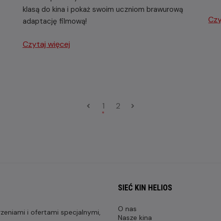
klasą do kina i pokaż swoim uczniom brawurową
Czy
adaptację filmową!
Czytaj więcej
1
2
SIEĆ KIN HELIOS
O nas
eniami i ofertami specjalnymi,
Nasze kina