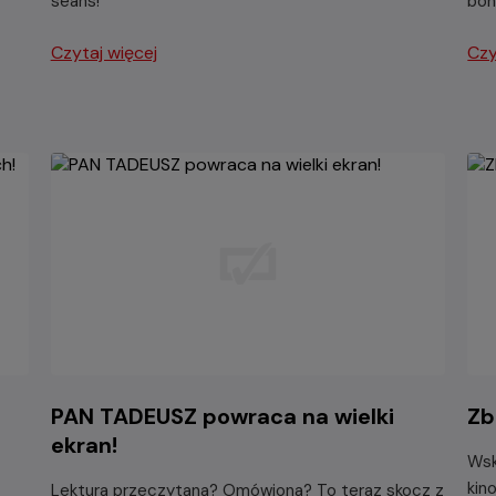
seans!
boh
Czytaj więcej
Czy
PAN TADEUSZ powraca na wielki
Zb
ekran!
Wsk
kin
Lektura przeczytana? Omówiona? To teraz skocz z