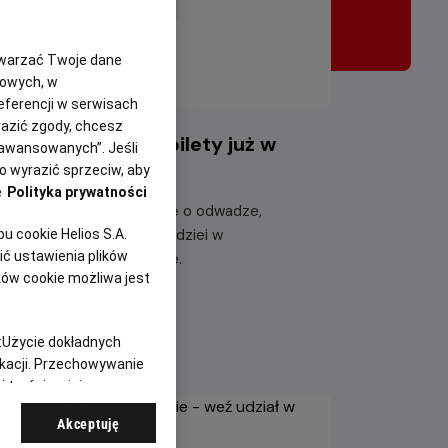
twarzać Twoje dane
gowych, w
eferencji w serwisach
yrazić zgody, chcesz
iazdozbiór Psa - bilety już w
aawansowanych”. Jeśli
rzedaży!
 wyrazić sprzeciw, aby
e
Polityka prywatności
eżyj emocjonującą historię o odwadze,
etrwaniu i poszukiwaniu nadziei w
 cookie Helios S.A.
ć ustawienia plików
tapokaliptycznym świecie.
ków cookie możliwa jest
taj więcej
:
Użycie dokładnych
ikacji. Przechowywanie
 treści, opinie
Akceptuję