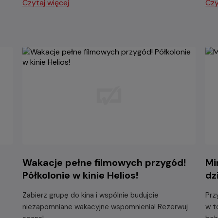
Czytaj więcej
Czy
Wakacje pełne filmowych przygód!
Mi
Półkolonie w kinie Helios!
dz
Zabierz grupę do kina i wspólnie budujcie
Prz
niezapomniane wakacyjne wspomnienia! Rezerwuj
w t