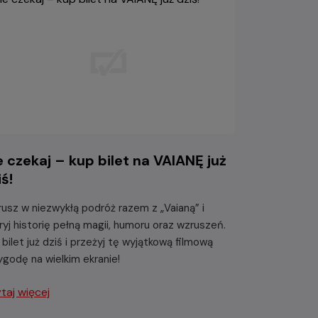
e czekaj – kup bilet na VAIANĘ już
iś!
usz w niezwykłą podróż razem z „Vaianą” i
ryj historię pełną magii, humoru oraz wzruszeń.
 bilet już dziś i przeżyj tę wyjątkową filmową
ygodę na wielkim ekranie!
taj więcej