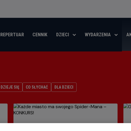
REPERTUAR
CENNIK
DZIECI
WYDARZENIA
A
DZIEJE SIĘ
CO SŁYCHAĆ
DLA DZIECI