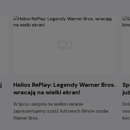
j
Helios RePlay: Legendy Warner Bros.
Sp
wracają na wielki ekran!
ju
W lipcu i sierpniu na wielkim ekranie
Doł
zaprezentujemy sześć kultowych filmów studia
oso
Warner Bros.
kon