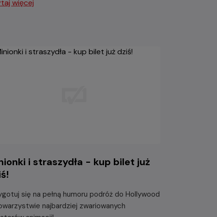
taj więcej
nionki i straszydła - kup bilet już
iś!
ygotuj się na pełną humoru podróż do Hollywood
owarzystwie najbardziej zwariowanych