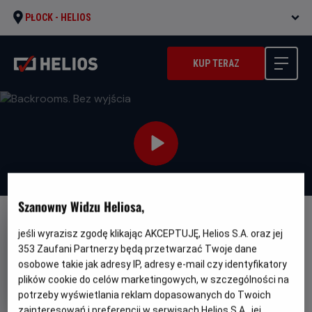
PŁOCK -
HELIOS
KUP TERAZ
Szanowny Widzu Heliosa,
NAPISY
jeśli wyrazisz zgodę klikając AKCEPTUJĘ, Helios S.A. oraz jej
Backrooms. Bez wyjścia
353
Zaufani Partnerzy będą przetwarzać Twoje dane
osobowe takie jak adresy IP, adresy e-mail czy identyfikatory
Oryginalny
Gatunek
Min
Backrooms
Horror / Science fiction
plików cookie do celów marketingowych, w szczególności na
tytuł
wie
Od 15 lat
potrzeby wyświetlania reklam dopasowanych do Twoich
Czas
Kraj
111 min
USA (2026)
trwania
i
6.8
zainteresowań i preferencji w serwisach Helios S.A., jej