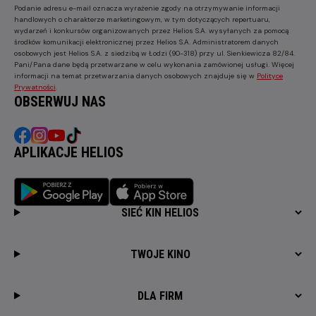
Podanie adresu e-mail oznacza wyrażenie zgody na otrzymywanie informacji
handlowych o charakterze marketingowym, w tym dotyczących repertuaru,
wydarzeń i konkursów organizowanych przez Helios S.A. wysyłanych za pomocą
środków komunikacji elektronicznej przez Helios S.A. Administratorem danych
osobowych jest Helios S.A. z siedzibą w Łodzi (90-318) przy ul. Sienkiewicza 82/84.
Pani/Pana dane będą przetwarzane w celu wykonania zamówionej usługi. Więcej
informacji na temat przetwarzania danych osobowych znajduje się w
Polityce
Prywatności
.
OBSERWUJ NAS
APLIKACJE HELIOS
SIEĆ KIN HELIOS
TWOJE KINO
DLA FIRM