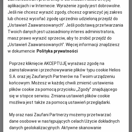
OCENA HELIOS
rok
aplikacjach i w Internecie. Wyrażenie zgody jest dobrowolne.
produkcji
Jeśli nie chcesz wyrazić zgody, chcesz ograniczyć jej zakres
OBSERWUJ
lub chcesz wycofać zgodę uprzednio udzieloną przejdź do
„Ustawień Zaawansowanych”. Jeśli podstawą przetwarzania
Twoich danych jest uzasadniony interes administratora,
WIĘCEJ SZCZEGÓŁÓW
PREMIERA
masz prawo wyrazić sprzeciw, aby to zrobić przejdź do
19 czerwca 2026
„Ustawień Zaawansowanych”. Więcej informacji znajdziesz
REŻYSERIA
SCENARIUSZ
OPIS FILMU
w dokumencie
Polityka prywatności
Kane Parsons
Kane Parsons, Will Soodik
OBSADA
Poprzez kliknięcie AKCEPTUJĘ wyrażasz zgodę na
W piwnicy salonu meblowego pojawia się przejście do
zainstalowanie i przechowywanie plików typu cookie Helios
przerażającego, równoległego świata.
Avan Jogia, Finn Bennett, Lukita Maxwell
S.A. oraz jej Zaufanych Partnerów na Twoim urządzeniu
Jeden z największych fenomenów internetu, obejrzana
końcowym. Możesz w każdej chwili zmienić ustawienia
plików cookie za pomocą przycisku „Zgody” znajdującego
ponad 100 milionów razy seria filmów grozy, wkracza na
się w stopce serwisu. Zmiana ustawień plików cookie
wielki ekran. Kane Parsons znany też jako Kane Pixels, który
możliwa jest także za pomocą ustawień przeglądarki.
jako 16-latek stworzył serię internetowych filmów grozy,
przedstawia jeden z najbardziej oryginalnych i
My oraz nasi Zaufani Partnerzy możemy przetwarzać
przerażających horrorów ostatnich lat.
dane osobowe w następujących celach:
Użycie dokładnych
danych geolokalizacyjnych. Aktywne skanowanie
Gdzieś obok naszego świata istnieje inny, równoległy,