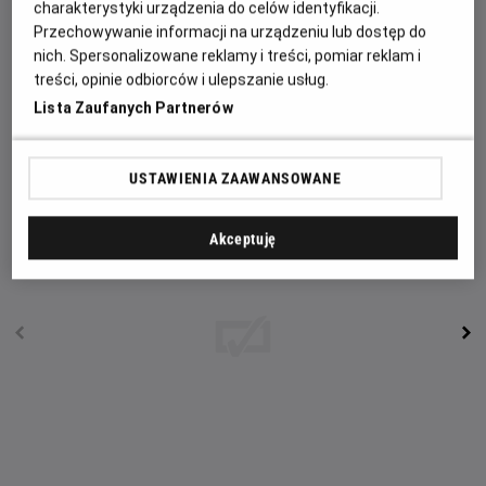
charakterystyki urządzenia do celów identyfikacji.
nieskończony labirynt pozornie pustych korytarzy. Módl się,
Przechowywanie informacji na urządzeniu lub dostęp do
by tam nie trafić.
nich. Spersonalizowane reklamy i treści, pomiar reklam i
treści, opinie odbiorców i ulepszanie usług.
Nominowani do OSCARA Chiwetel Ejiofor („Zniewolony”) i
Lista Zaufanych Partnerów
Renate Reinsve („Wartość sentymentalna”) w filmie studia
A24 („Hereditary. Dziedzictwo”), które znów przekracza
gatunkowe ramy horroru.
USTAWIENIA ZAAWANSOWANE
Akceptuję