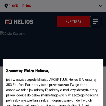
PŁOCK -
HELIOS
KUP TERAZ
Szanowny Widzu Heliosa,
FILM POLSKI
jeśli wyrazisz zgodę klikając AKCEPTUJĘ, Helios S.A. oraz jej
Dwie Korony
353
Zaufani Partnerzy będą przetwarzać Twoje dane
osobowe takie jak adresy IP, adresy e-mail czy identyfikatory
Gatunek
Minimalny
Dokumentalny
Od 12 lat
plików cookie do celów marketingowych, w szczególności na
Czas
Kraj
wiek
91 min
Polska
trwania
i
potrzeby wyświetlania reklam dopasowanych do Twoich
rok
zainteresowań i preferencji w serwisach Helios S.A., jej