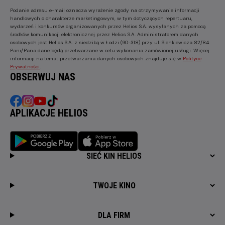
Podanie adresu e-mail oznacza wyrażenie zgody na otrzymywanie informacji
handlowych o charakterze marketingowym, w tym dotyczących repertuaru,
wydarzeń i konkursów organizowanych przez Helios S.A. wysyłanych za pomocą
środków komunikacji elektronicznej przez Helios S.A. Administratorem danych
osobowych jest Helios S.A. z siedzibą w Łodzi (90-318) przy ul. Sienkiewicza 82/84.
Pani/Pana dane będą przetwarzane w celu wykonania zamówionej usługi. Więcej
informacji na temat przetwarzania danych osobowych znajduje się w
Polityce
Prywatności
.
OBSERWUJ NAS
APLIKACJE HELIOS
SIEĆ KIN HELIOS
TWOJE KINO
DLA FIRM