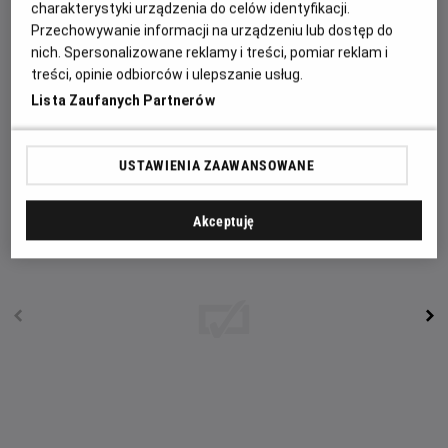
inni.
charakterystyki urządzenia do celów identyfikacji.
Przechowywanie informacji na urządzeniu lub dostęp do
W części dokumentalnej wypowiadają się znawcy życia o.
nich. Spersonalizowane reklamy i treści, pomiar reklam i
Maksymiliana: osoby duchowne i świeckie, między innymi
treści, opinie odbiorców i ulepszanie usług.
Kazimierz Piechowski, który spotkał o. Maksymiliana w
Lista Zaufanych Partnerów
czasie pobytu w obozie, a słowa, które od niego wówczas
usłyszał przemieniły go i ukierunkowały duchowo na całe
życie...
USTAWIENIA ZAAWANSOWANE
Akceptuję