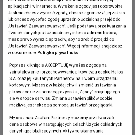
produkcji
aplikacjach i w Internecie. Wyrażenie zgody jest dobrowolne.
OBSERWUJ
Jeśli nie chcesz wyrazić zgody, chcesz ograniczyć jej zakres
lub chcesz wycofać zgodę uprzednio udzieloną przejdź do
„Ustawień Zaawansowanych”. Jeśli podstawą przetwarzania
Twoich danych jest uzasadniony interes administratora,
WIĘCEJ SZCZEGÓŁÓW
PREMIERA
masz prawo wyrazić sprzeciw, aby to zrobić przejdź do
13 października 2017
„Ustawień Zaawansowanych”. Więcej informacji znajdziesz
OPIS FILMU
w dokumencie
Polityka prywatności
Poprzez kliknięcie AKCEPTUJĘ wyrażasz zgodę na
"Dwie korony"
to pierwszy film ukazujący nieznane dotąd
zainstalowanie i przechowywanie plików typu cookie Helios
powszechnie fakty z życia o. Maksymiliana Kolbe,
S.A. oraz jej Zaufanych Partnerów na Twoim urządzeniu
począwszy od jego dzieciństwa, aż do heroicznej decyzji o
końcowym. Możesz w każdej chwili zmienić ustawienia
oddaniu życia za współwięźnia w Auschwitz. Zdjęcia
plików cookie za pomocą przycisku „Zgody” znajdującego
dokumentalne zostały zrealizowane w Polsce, Japonii i we
się w stopce serwisu. Zmiana ustawień plików cookie
Włoszech.
możliwa jest także za pomocą ustawień przeglądarki.
W warstwie fabularnej filmu występują znakomici polscy
My oraz nasi Zaufani Partnerzy możemy przetwarzać
aktorzy: Adam Woronowicz , Cezary Pazura , Maciej Musiał ,
dane osobowe w następujących celach:
Użycie dokładnych
Antoni Pawlicki , Dominika Figurska , Sławomir Orzechowski i
danych geolokalizacyjnych. Aktywne skanowanie