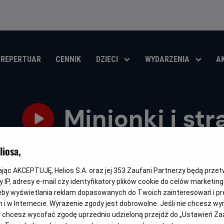
REPERTUAR
CENNIK
DZIECI
WYDARZENIA
A
Minionki i str
Oryginalny
Gatunek
Minions & Monsters
Animowany / Komedia / Przygodow
iosa,
tytuł
OBSERWUJ
kając AKCEPTUJĘ, Helios S.A. oraz jej
353
Zaufani Partnerzy będą prze
 IP, adresy e-mail czy identyfikatory plików cookie do celów marketin
eby wyświetlania reklam dopasowanych do Twoich zainteresowań i pr
jach i w Internecie. Wyrażenie zgody jest dobrowolne. Jeśli nie chcesz w
ub chcesz wycofać zgodę uprzednio udzieloną przejdź do „Ustawień Z
DUBBING
FAMILIJNY