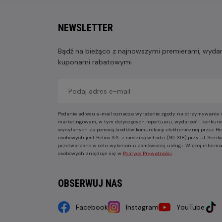
NEWSLETTER
Bądź na bieżąco z najnowszymi premierami, wydarz
kuponami rabatowymi
Podanie adresu e-mail oznacza wyrażenie zgody na otrzymywanie i
marketingowym, w tym dotyczących repertuaru, wydarzeń i konkurs
wysyłanych za pomocą środków komunikacji elektronicznej przez He
osobowych jest Helios S.A. z siedzibą w Łodzi (90-318) przy ul. Sie
przetwarzane w celu wykonania zamówionej usługi. Więcej informa
osobowych znajduje się w
Polityce Prywatności
.
OBSERWUJ NAS
Facebook
Instagram
YouTube