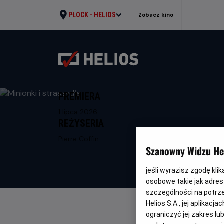
PŁOCK -
HELIOS
Zobacz kino
PREMIERA
1 lipca 2026
REŻYSERIA
Pierre Coffin
Szanowny Widzu Hel
jeśli wyrazisz zgodę kli
osobowe takie jak adresy
szczególności na potrz
Helios S.A., jej aplikac
ograniczyć jej zakres l