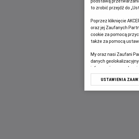
podstawą przetwarzania
to zrobić przejdź do „
Poprzez kliknięcie AKCE
oraz jej Zaufanych Par
cookie za pomocą przyci
także za pomocą ustawi
My oraz nasi Zaufani P
danych geolokalizacyjny
informacji na urządzeniu
odbiorców i ulepszanie u
USTAWIENIA ZAA
Lista Zaufanych Partn