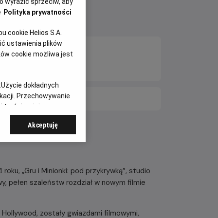
 wyrazić sprzeciw, aby
e
Polityka prywatności
 cookie Helios S.A.
ć ustawienia plików
ków cookie możliwa jest
:
Użycie dokładnych
ikacji. Przechowywanie
E DNI
 treści, opinie
Akceptuję
oku, „Gru i Minionki: pod przykrywką”, studio
wy, pełen szaleństw rozdział w nowym filmie
ły Hollywood, zostały gwiazdami filmowymi,