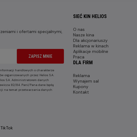
SIEĆ KIN HELIOS
O nas
eniami i ofertami specjalnymi,
Nasze kina
Dla akcjonariuszy
Reklama w kinach
Aplikacje mobilne
ZAPISZ MNIE
Praca
DLA FIRM
nformacji handlowych o charakterze
Reklama
ów organizowanych przez Helios S.A.
lios S.A. Administratorem danych
Wynajem sal
nkiewicza 82/84. Pani/Pana dane będą
Kupony
cji na temat przetwarzania danych
Kontakt
TikTok