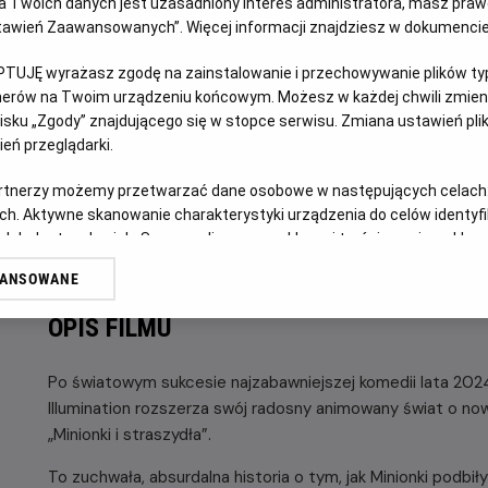
 Twoich danych jest uzasadniony interes administratora, masz prawo
Ustawień Zaawansowanych”. Więcej informacji znajdziesz w dokumenci
GODZINY SEANSÓW
DZISIAJ, 10 SIERPNIA 2026
PTUJĘ wyrażasz zgodę na zainstalowanie i przechowywanie plików typu
DZISIAJ,
tnerów na Twoim urządzeniu końcowym. Możesz w każdej chwili zmieni
10
10:00
13:40
sku „Zgody” znajdującego się w stopce serwisu. Zmiana ustawień pli
SIERPNIA
2D, dubbing
2D, dubbing
eń przeglądarki.
2026
artnerzy możemy przetwarzać dane osobowe w następujących celach
ch. Aktywne skanowanie charakterystyki urządzenia do celów identyf
POKAŻ KOLEJN
 lub dostęp do nich. Spersonalizowane reklamy i treści, pomiar reklam i
sług.
WANSOWANE
erów
OPIS FILMU
Po światowym sukcesie najzabawniejszej komedii lata 2024 r
Illumination rozszerza swój radosny animowany świat o no
„Minionki i straszydła”.
To zuchwała, absurdalna historia o tym, jak Minionki podbi