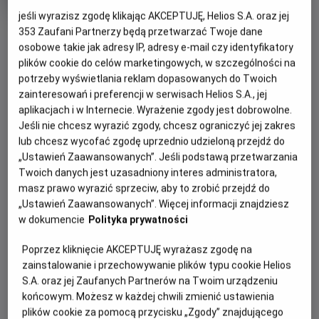
trwania
i
rok
jeśli wyrazisz zgodę klikając AKCEPTUJĘ, Helios S.A. oraz jej
produkcji
OBSERWUJ
353
Zaufani Partnerzy będą przetwarzać Twoje dane
osobowe takie jak adresy IP, adresy e-mail czy identyfikatory
plików cookie do celów marketingowych, w szczególności na
WIĘCEJ SZCZEGÓŁÓW
potrzeby wyświetlania reklam dopasowanych do Twoich
PREMIERA
zainteresowań i preferencji w serwisach Helios S.A., jej
26 maja 2023
aplikacjach i w Internecie. Wyrażenie zgody jest dobrowolne.
OPIS FILMU
Jeśli nie chcesz wyrazić zgody, chcesz ograniczyć jej zakres
lub chcesz wycofać zgodę uprzednio udzieloną przejdź do
Premierowy film z cyklu „Wystawa w Kinie” zaprasza
„Ustawień Zaawansowanych”. Jeśli podstawą przetwarzania
widzów na kinową wycieczkę po legendarnym
Twoich danych jest uzasadniony interes administratora,
amsterdamskim Rijksmuseum, gdzie od 10 lutego do 4
masz prawo wyrazić sprzeciw, aby to zrobić przejdź do
„Ustawień Zaawansowanych”. Więcej informacji znajdziesz
czerwca 2023 roku ma miejsce największa w historii
w dokumencie
Polityka prywatności
wystawa arcydzieł Vermeera. Zostały na nią wypożyczone
z całego świata najsłynniejsze płótna tego dawnego
Poprzez kliknięcie AKCEPTUJĘ wyrażasz zgodę na
mistrza. Przyjrzymy się w detalach między innymi:
zainstalowanie i przechowywanie plików typu cookie Helios
„Dziewczynie z perłą”, „Geografowi”, „Mleczarce”
S.A. oraz jej Zaufanych Partnerów na Twoim urządzeniu
(„Dziewczynie nalewająca mleko”), „Uliczce”, „Pani piszącej
końcowym. Możesz w każdej chwili zmienić ustawienia
list i jej służącej” czy „Kobiecie z wagą”. Łącznie w jednym
plików cookie za pomocą przycisku „Zgody” znajdującego