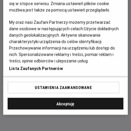
miejscu zgromadzono aż 28 obrazów z około 37
się w stopce serwisu. Zmiana ustawień plików cookie
przypisywanych Vermeerowi. Po wystawie oprowadzi nas
możliwa jest także za pomocą ustawień przeglądarki.
jej kurator i zarazem dyrektor Rijksmuseum – Taco Dibbits.
My oraz nasi Zaufani Partnerzy możemy przetwarzać
dane osobowe w następujących celach:
Użycie dokładnych
danych geolokalizacyjnych. Aktywne skanowanie
Nigdy nie było w historii wystawy, na której zgromadzono
charakterystyki urządzenia do celów identyfikacji.
aż taką ilość dzieł Vermeera. Obrazy sprowadzono z
Przechowywanie informacji na urządzeniu lub dostęp do
muzeów rozsianych po całym świecie. Wypożyczono je
nich. Spersonalizowane reklamy i treści, pomiar reklam i
między innymi z Narodowej Galerii Sztuki w Waszyngtonie,
treści, opinie odbiorców i ulepszanie usług.
Irlandzkiej Galerii Narodowej w Dublinie czy Galerii Obrazów
Lista Zaufanych Partnerów
Starych Mistrzów w Dreźnie, a także z prywatnych kolekcji.
Po raz pierwszy w historii galeria Frick Collection z Nowego
USTAWIENIA ZAAWANSOWANE
Jorku wypożyczyła trzy obrazy Vermeera, podkreśla to
muzeum w komunikacie prasowym. Są to: „Pani pisząca list
i jej służąca”, „Przerwana lekcja muzyki” oraz „Oficer i
Akceptuję
śmiejąca się dziewczyna”.