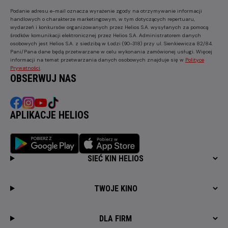
Podanie adresu e-mail oznacza wyrażenie zgody na otrzymywanie informacji
handlowych o charakterze marketingowym, w tym dotyczących repertuaru,
wydarzeń i konkursów organizowanych przez Helios S.A. wysyłanych za pomocą
środków komunikacji elektronicznej przez Helios S.A. Administratorem danych
osobowych jest Helios S.A. z siedzibą w Łodzi (90-318) przy ul. Sienkiewicza 82/84.
Pani/Pana dane będą przetwarzane w celu wykonania zamówionej usługi. Więcej
informacji na temat przetwarzania danych osobowych znajduje się w
Polityce
Prywatności
.
OBSERWUJ NAS
APLIKACJE HELIOS
SIEĆ KIN HELIOS
TWOJE KINO
DLA FIRM