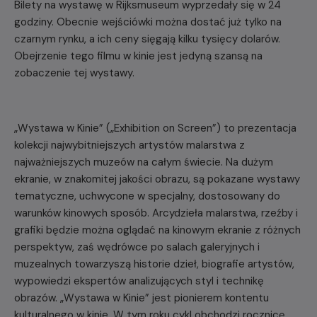
Bilety na wystawę w Rijksmuseum wyprzedały się w 24
godziny. Obecnie wejściówki można dostać już tylko na
czarnym rynku, a ich ceny sięgają kilku tysięcy dolarów.
Obejrzenie tego filmu w kinie jest jedyną szansą na
zobaczenie tej wystawy.
„Wystawa w Kinie” („Exhibition on Screen”) to prezentacja
kolekcji najwybitniejszych artystów malarstwa z
najważniejszych muzeów na całym świecie. Na dużym
ekranie, w znakomitej jakości obrazu, są pokazane wystawy
tematyczne, uchwycone w specjalny, dostosowany do
warunków kinowych sposób. Arcydzieła malarstwa, rzeźby i
grafiki będzie można oglądać na kinowym ekranie z różnych
perspektyw, zaś wędrówce po salach galeryjnych i
muzealnych towarzyszą historie dzieł, biografie artystów,
wypowiedzi ekspertów analizujących styl i technikę
obrazów. „Wystawa w Kinie” jest pionierem kontentu
kulturalnego w kinie. W tym roku cykl obchodzi rocznicę