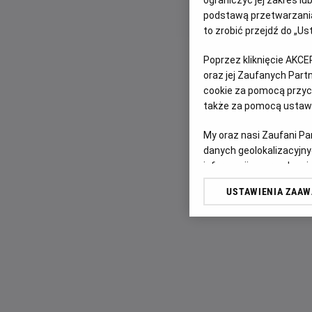
ograniczyć jej zakres l
podstawą przetwarzania
to zrobić przejdź do „
Poprzez kliknięcie AKCE
oraz jej Zaufanych Par
cookie za pomocą przyci
także za pomocą ustawi
My oraz nasi Zaufani P
danych geolokalizacyjny
informacji na urządzeniu
odbiorców i ulepszanie u
USTAWIENIA ZAA
Lista Zaufanych Partn