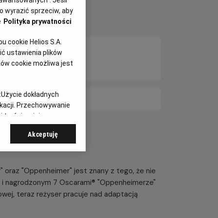
aawansowanych”. Jeśli
 wyrazić sprzeciw, aby
e
Polityka prywatności
 cookie Helios S.A.
20:00
ć ustawienia plików
ków cookie możliwa jest
2D, napisy
:
Użycie dokładnych
E DNI
ikacji. Przechowywanie
 treści, opinie
Akceptuję
lar" oraz "Oppenheimer" jest znany z tego, że nie
ym i nagrodzonym 7 Oscarami® "Oppenheimerze"
ej, teraz reżyser pracuje nad adaptacją