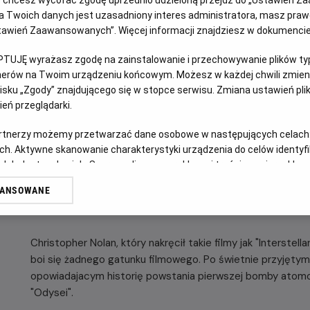
ub chcesz wycofać zgodę uprzednio udzieloną przejdź do „Ustawień Z
 Twoich danych jest uzasadniony interes administratora, masz prawo
GODZINY SEANSÓW
Ustawień Zaawansowanych”. Więcej informacji znajdziesz w dokumenci
DZISIAJ, 6 SIERPNIA 2026
DZISIAJ,
PTUJĘ wyrażasz zgodę na zainstalowanie i przechowywanie plików typu
6
14:00
18:00
19:15
tnerów na Twoim urządzeniu końcowym. Możesz w każdej chwili zmieni
SIERPNIA
sku „Zgody” znajdującego się w stopce serwisu. Zmiana ustawień pli
2D, napisy
2D, napisy
2D, napisy
2026
eń przeglądarki.
artnerzy możemy przetwarzać dane osobowe w następujących celach
POKAŻ KOLEJN
ch. Aktywne skanowanie charakterystyki urządzenia do celów identyf
 lub dostęp do nich. Spersonalizowane reklamy i treści, pomiar reklam i
sług.
WANSOWANE
erów
OPIS FILMU
Christopher Nolan, który nakręcił takie filmy jak "Interstel
boi się żadnego gatunku filmowego. Po świetnie przyjęt
opowiadajacym historię powstania pierwszej bomby atomow
"Odysei".