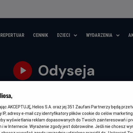
REPERTUAR
CENNIK
DZIECI
WYDARZENIA
A
Odyseja
Oryginalny
Gatunek
Minimalny
Czas
The Odyssey
Przygodowy / Akcja
Od 15 lat
172 min
tytuł
wiek
trwania
iosa,
OBSERWUJ
kając AKCEPTUJĘ, Helios S.A. oraz jej
351
Zaufani Partnerzy będą prze
 IP, adresy e-mail czy identyfikatory plików cookie do celów marketin
eby wyświetlania reklam dopasowanych do Twoich zainteresowań i pr
jach i w Internecie. Wyrażenie zgody jest dobrowolne. Jeśli nie chcesz w
NAPISY