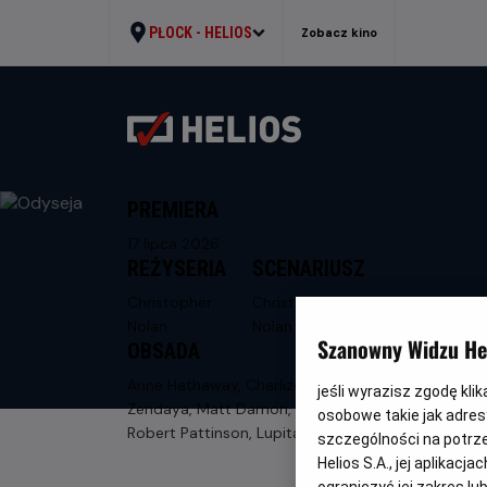
PŁOCK -
HELIOS
Zobacz kino
PREMIERA
17 lipca 2026
REŻYSERIA
SCENARIUSZ
Christopher
Christopher
Nolan
Nolan
Szanowny Widzu Hel
OBSADA
Anne Hathaway, Charlize Theron,
jeśli wyrazisz zgodę kli
Zendaya, Matt Damon, Tom Holland,
osobowe takie jak adresy
Robert Pattinson, Lupita Nyong'o
szczególności na potrz
Helios S.A., jej aplikac