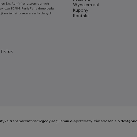
lios S.A. Administratorem danych
Wynajem sal
nkiewicza 82/84. Pani/Pana dane będą
Kupony
cji na temat przetwarzania danych
Kontakt
TikTok
lityka transparentności
Zgody
Regulamin e-sprzedaży
Oświadczenie o dostępno