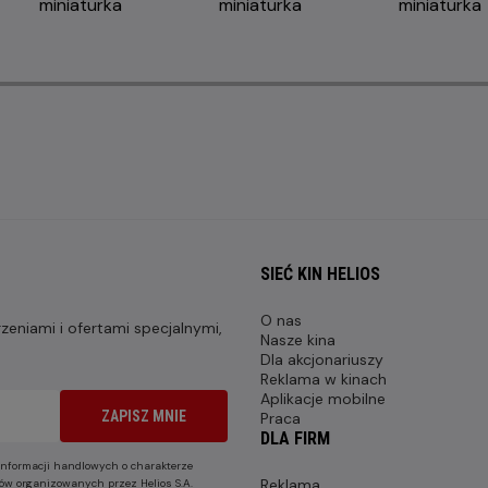
SIEĆ KIN HELIOS
O nas
eniami i ofertami specjalnymi,
Nasze kina
Dla akcjonariuszy
Reklama w kinach
Aplikacje mobilne
ZAPISZ MNIE
Praca
DLA FIRM
nformacji handlowych o charakterze
Reklama
ów organizowanych przez Helios S.A.