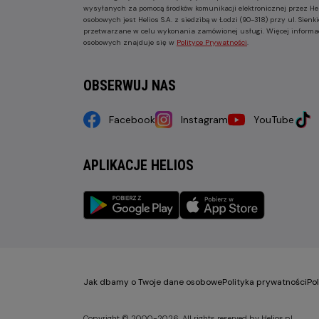
wysyłanych za pomocą środków komunikacji elektronicznej przez He
osobowych jest Helios S.A. z siedzibą w Łodzi (90-318) przy ul. Sie
przetwarzane w celu wykonania zamówionej usługi. Więcej informa
osobowych znajduje się w
Polityce Prywatności
.
OBSERWUJ NAS
Facebook
Instagram
YouTube
APLIKACJE HELIOS
Jak dbamy o Twoje dane osobowe
Polityka prywatności
Po
Copyright © 2000-2026. All rights reserved by Helios.pl