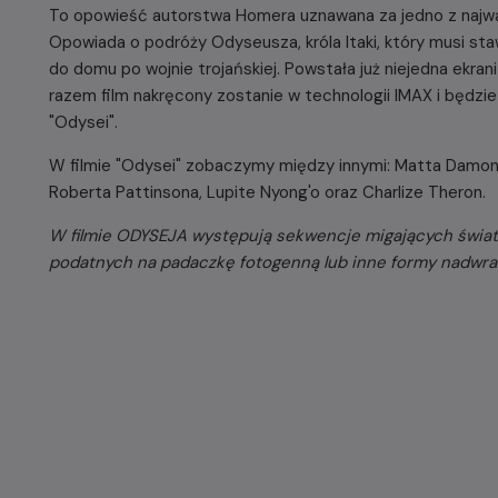
To opowieść autorstwa Homera uznawana za jedno z najważn
Opowiada o podróży Odyseusza, króla Itaki, który musi st
do domu po wojnie trojańskiej. Powstała już niejedna ekra
razem film nakręcony zostanie w technologii IMAX i będ
"Odysei".
W filmie "Odysei" zobaczymy między innymi: Matta Damon
Roberta Pattinsona, Lupite Nyong'o oraz Charlize Theron.
W filmie ODYSEJA występują sekwencje migających świat
podatnych na padaczkę fotogenną lub inne formy nadwrażl