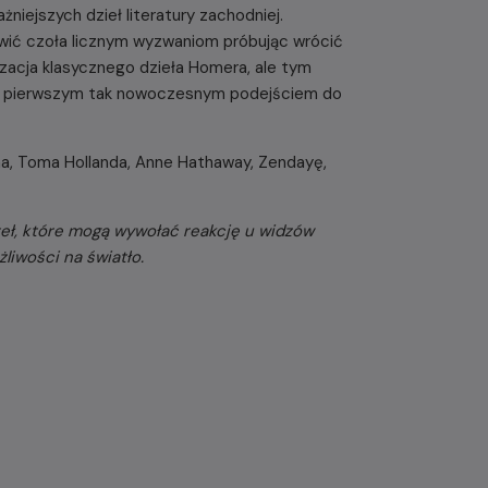
iejszych dzieł literatury zachodniej.
awić czoła licznym wyzwaniom próbując wrócić
nizacja klasycznego dzieła Homera, ale tym
zie pierwszym tak nowoczesnym podejściem do
a, Toma Hollanda, Anne Hathaway, Zendayę,
eł, które mogą wywołać reakcję u widzów
iwości na światło.