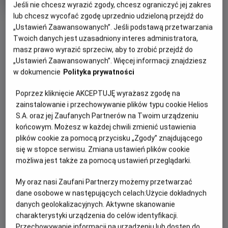
Jeśli nie chcesz wyrazić zgody, chcesz ograniczyć jej zakres
produkcji
lub chcesz wycofać zgodę uprzednio udzieloną przejdź do
OBSERWUJ
„Ustawień Zaawansowanych”. Jeśli podstawą przetwarzania
Twoich danych jest uzasadniony interes administratora,
masz prawo wyrazić sprzeciw, aby to zrobić przejdź do
WIĘCEJ SZCZEGÓŁÓW
PREMIERA
„Ustawień Zaawansowanych”. Więcej informacji znajdziesz
w dokumencie
Polityka prywatności
23 grudnia 2022
REŻYSERIA
SCENARIUSZ
OPIS FILMU
Poprzez kliknięcie AKCEPTUJĘ wyrażasz zgodę na
Damien Leone
Damien Leone
zainstalowanie i przechowywanie plików typu cookie Helios
OBSADA
Maniakalny zabójca klaun Art (w tej roli David Howard
S.A. oraz jej Zaufanych Partnerów na Twoim urządzeniu
Thornton) wrócił, by ponownie karmić się strachem swoich
David Howard Thornton, Jenna Kanell, Lauren LaVera
końcowym. Możesz w każdej chwili zmienić ustawienia
ofiar i budzić grozę. Akcja rozgrywa się w Halloween. Tym
plików cookie za pomocą przycisku „Zgody” znajdującego
razem klaun Art na swoje ofiary upatrzy Siennę (Lauren
się w stopce serwisu. Zmiana ustawień plików cookie
LaVerra), jej najbliższych, oraz przyjaciół nastolatki.
możliwa jest także za pomocą ustawień przeglądarki.
Maniakalny zabójca znowu pokaże swoją prawdziwą
My oraz nasi Zaufani Partnerzy możemy przetwarzać
bezlitosną twarz i udowodni, że jego okrucieństwo nie zna
dane osobowe w następujących celach:
Użycie dokładnych
granic.
danych geolokalizacyjnych. Aktywne skanowanie
charakterystyki urządzenia do celów identyfikacji.
Przechowywanie informacji na urządzeniu lub dostęp do