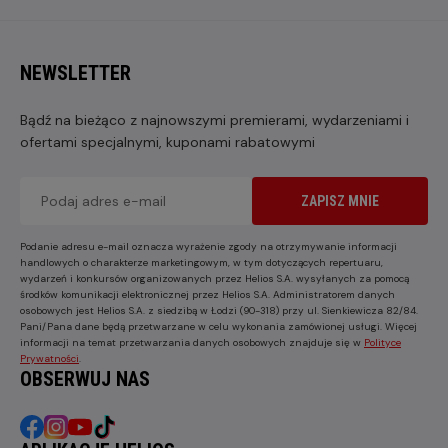
NEWSLETTER
Bądź na bieżąco z najnowszymi premierami, wydarzeniami i
ofertami specjalnymi, kuponami rabatowymi
ZAPISZ MNIE
Podanie adresu e-mail oznacza wyrażenie zgody na otrzymywanie informacji
handlowych o charakterze marketingowym, w tym dotyczących repertuaru,
wydarzeń i konkursów organizowanych przez Helios S.A. wysyłanych za pomocą
środków komunikacji elektronicznej przez Helios S.A. Administratorem danych
osobowych jest Helios S.A. z siedzibą w Łodzi (90-318) przy ul. Sienkiewicza 82/84.
Pani/Pana dane będą przetwarzane w celu wykonania zamówionej usługi. Więcej
informacji na temat przetwarzania danych osobowych znajduje się w
Polityce
Prywatności
.
OBSERWUJ NAS