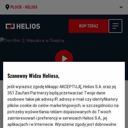
PŁOCK -
HELIOS
KUP TERAZ
Szanowny Widzu Heliosa,
jeśli wyrazisz zgodę klikając AKCEPTUJĘ, Helios S.A. oraz jej
NAPISY
351
Zaufani Partnerzy będą przetwarzać Twoje dane
osobowe takie jak adresy IP, adresy e-mail czy identyfikatory
Terrifier 2. Masakra w Święta
plików cookie do celów marketingowych, w szczególności na
Oryginalny
Gatunek
Minimalny
Terrifier 2
Horror
Od 15 lat
potrzeby wyświetlania reklam dopasowanych do Twoich
tytuł
Czas
Kraj
wiek
138 min
USA (2022)
zainteresowań i preferencji w serwisach Helios S.A., jej
trwania
i
6.2
OCENA HELIOS
aplikacjach i w Internecie. Wyrażenie zgody jest dobrowolne.
rok